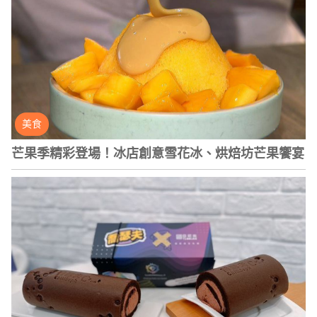
美食
芒果季精彩登場！冰店創意雪花冰、烘焙坊芒果饗宴