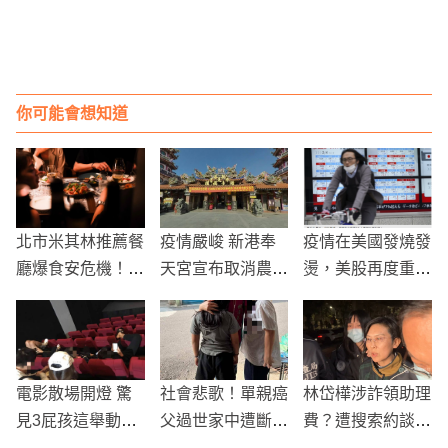
你可能會想知道
北市米其林推薦餐
疫情嚴峻 新港奉
疫情在美國發燒發
廳爆食安危機！老
天宮宣布取消農曆
燙，美股再度重挫
烤箱義式披薩餐酒
過年活動
失血，日韓股也大
逾40人上吐下
跌
瀉 業者急道歉停
業整頓
電影散場開燈 驚
社會悲歌！單親癌
林岱樺涉詐領助理
見3屁孩這舉動…
父過世家中遭斷水
費？遭搜索約談1
拳頭硬了
電，小兄妹多日未
6小時 直指「強行