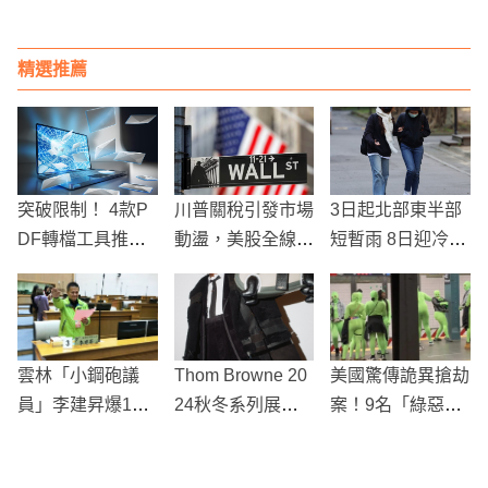
洗澡
拘留」！
精選推薦
突破限制！ 4款P
川普關稅引發市場
3日起北部東半部
DF轉檔工具推薦
動盪，美股全線下
短暫雨 8日迎冷空
給您
挫 道瓊狂跌近500
氣平地低溫15度
點
雲林「小鋼砲議
Thom Browne 20
美國驚傳詭異搶劫
員」李建昇爆13
24秋冬系列展示
案！9名「綠惡
年婚外情 助理燒
經典與現代的完美
魔」現身紐約地鐵
炭獲救腦傷智商剩
融合
搶劫乘客