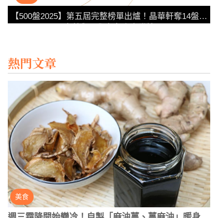
【500盤2025】第五屆完整榜單出爐！晶華軒奪14盤最
高榮譽，全台名店齊登榜
熱門文章
美食
週三霜降開始變冷！自製「麻油薑、薑麻油」暖身提