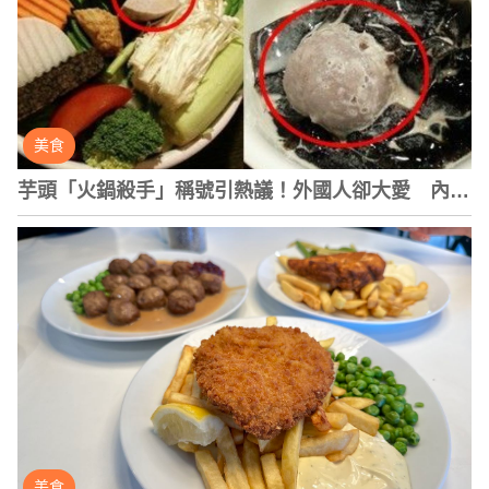
美食
芋頭「火鍋殺手」稱號引熱議！外國人卻大愛 內行
揭露兩大主因
美食