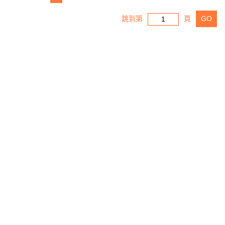
跳到第
頁
GO