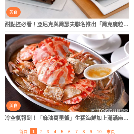
美食
甜點控必看！亞尼克與喬瑟夫聯名推出「喬克魔粒生
乳捲」
美食
冷空氣報到！「麻油萬里蟹」生猛海鮮加上滿滿麻油
香，冬季進補的好夥伴
首頁
1
2
3
4
5
6
7
8
9
10
末頁