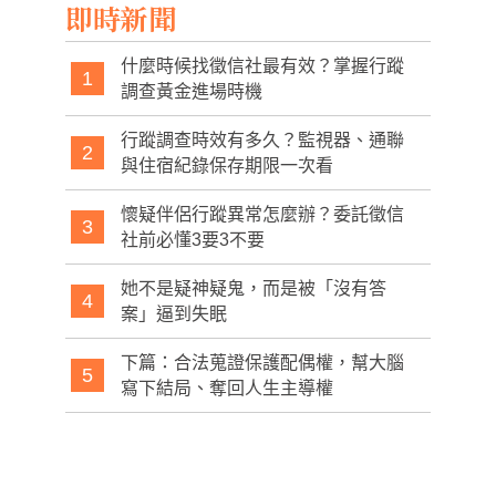
59
即時新聞
什麼時候找徵信社最有效？掌握行蹤
1
調查黃金進場時機
行蹤調查時效有多久？監視器、通聯
2
與住宿紀錄保存期限一次看
懷疑伴侶行蹤異常怎麼辦？委託徵信
3
社前必懂3要3不要
她不是疑神疑鬼，而是被「沒有答
4
案」逼到失眠
下篇：合法蒐證保護配偶權，幫大腦
5
寫下結局、奪回人生主導權