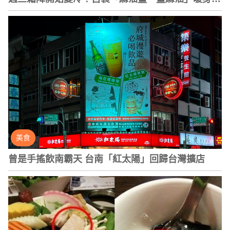
香料理超萬用
美食
曾是手搖飲南霸天 台南「紅太陽」回歸台灣擴店