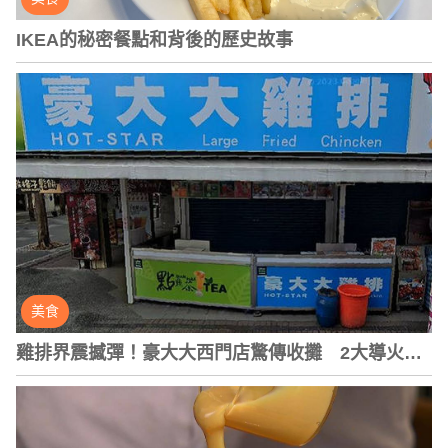
IKEA的秘密餐點和背後的歷史故事
美食
雞排界震撼彈！豪大大西門店驚傳收攤 2大導火線
曝光