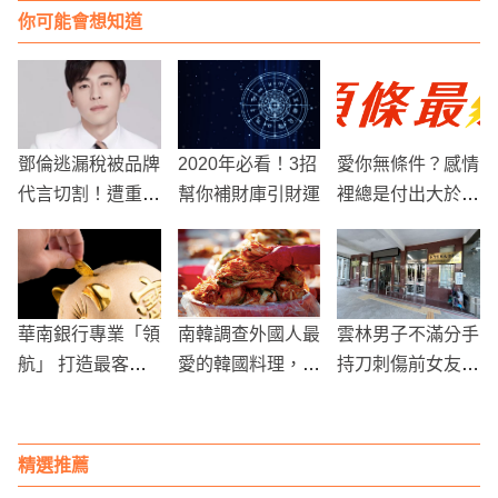
你可能會想知道
鄧倫逃漏稅被品牌
2020年必看！3招
愛你無條件？感情
代言切割！遭重罰
幫你補財庫引財運
裡總是付出大於回
4.75億
報的星座
華南銀行專業「領
南韓調查外國人最
雲林男子不滿分手
航」 打造最客製
愛的韓國料理，泡
持刀刺傷前女友
化的理財工程
菜竟然不是第一！
一審判決7年8個
月徒刑
精選推薦