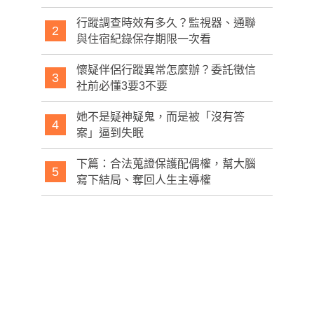
行蹤調查時效有多久？監視器、通聯
2
與住宿紀錄保存期限一次看
懷疑伴侶行蹤異常怎麼辦？委託徵信
3
社前必懂3要3不要
她不是疑神疑鬼，而是被「沒有答
4
案」逼到失眠
下篇：合法蒐證保護配偶權，幫大腦
5
寫下結局、奪回人生主導權