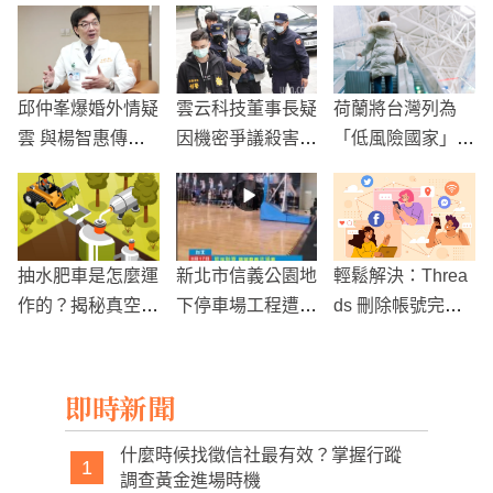
邱仲峯爆婚外情疑
雲云科技董事長疑
荷蘭將台灣列為
雲 與楊智惠傳緋
因機密爭議殺害技
「低風險國家」
聞 請辭北醫院長
術長，法院將開羈
入境後隔離及陰性
押庭！
報告皆免
抽水肥車是怎麼運
新北市信義公園地
輕鬆解決：Threa
作的？揭秘真空抽
下停車場工程遭質
ds 刪除帳號完整
吸技術
疑：廠商以虛假文
教學！
件得標，押標金1
100萬不予退還
即時新聞
什麼時候找徵信社最有效？掌握行蹤
1
調查黃金進場時機