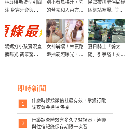
林襄曝新造型引關
別小看烏梅汁，它
民眾夜排勞保局紓
注 身穿牙套與膀
的營養和入菜方法
困網站塞爆...等待
胱炎困擾一同分享
超特別的！
時間超過一天！
媽媽打小孩實況直
女神崩壞！林襄路
夏日騎士「躲太
播曝光 觀眾驚呼
邊抽菸照曝光，經
陽」引爭議！交通
不已
紀人道歉：她會努
安全面臨挑戰
力戒掉
即時新聞
什麼時候找徵信社最有效？掌握行蹤
1
調查黃金進場時機
行蹤調查時效有多久？監視器、通聯
2
與住宿紀錄保存期限一次看