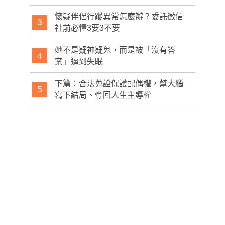
懷疑伴侶行蹤異常怎麼辦？委託徵信
3
社前必懂3要3不要
她不是疑神疑鬼，而是被「沒有答
4
案」逼到失眠
下篇：合法蒐證保護配偶權，幫大腦
5
寫下結局、奪回人生主導權