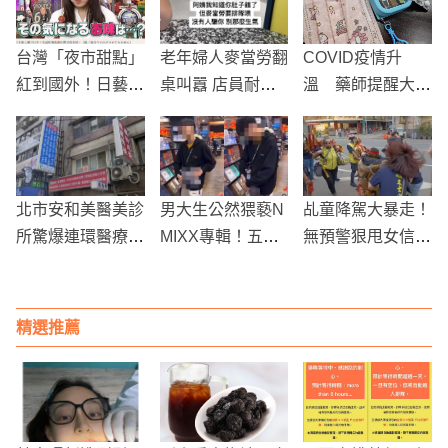
台灣「夜市甜點」
老年婦人麥當勞翻
COVID疫情升
紅到國外！日藝人
桌叫囂 店員耐心
溫 藥師提醒大家
櫻井日奈子也愛
調解引發關注
必備這5樣防疫物
資！
北市安和美醫美診
男大生公然猥褻N
乩童降駕大暴走！
所驚爆連環醫療過
MIXX專輯！五大
無預警狠甩女信眾
失！醫師丁斌煌陰
唱片：已致歉不再
巴掌引眾怒
莖植入奪命、女病
追究
患豐胸險死
精選推薦