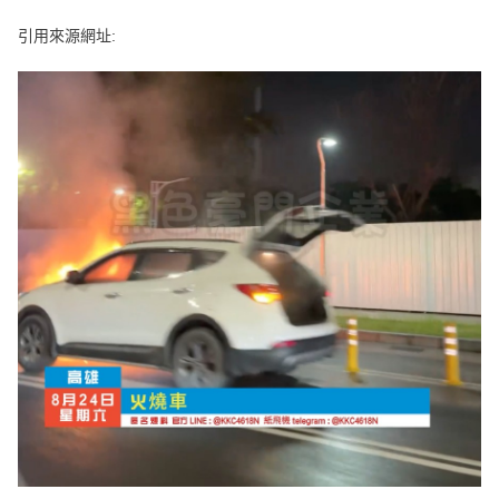
e
v
引用來源網址:
i
o
u
s