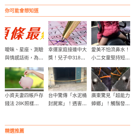
你可能會想知道
曖昧、星座、測驗
幸運家庭接連中大
愛美不怕流鼻水！
與情感話術，為什
獎！兒子中318萬
小二女童堅持短褲
麼總是特別容易讓
後 父親2個月再
上學 媽媽氣炸了
人上癮
奪382萬頭彩
小資夫妻四帳戶存
台中驚傳「水泥桶
廣東驚見「超能力
錢法 28K照樣存
封屍案」！遇害慘
蟑螂」！觸鬚發光
到100萬元
死2年嚴重蠟化，
如螢光棒，網友崩
兇手疑似前女友
潰直呼：逼死誰
精選推薦