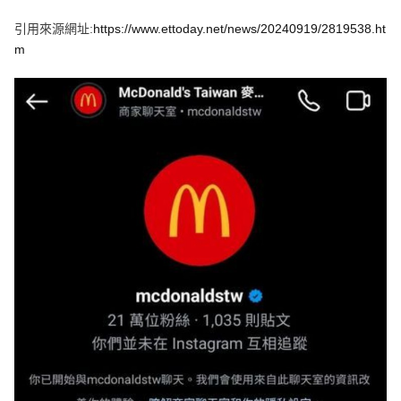
e
v
引用來源網址:
https://www.ettoday.net/news/20240919/2819538.ht
i
o
m
u
s