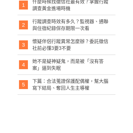
什麼時候找徵信社最有效？掌握行蹤
1
調查黃金進場時機
行蹤調查時效有多久？監視器、通聯
2
與住宿紀錄保存期限一次看
懷疑伴侶行蹤異常怎麼辦？委託徵信
3
社前必懂3要3不要
她不是疑神疑鬼，而是被「沒有答
4
案」逼到失眠
下篇：合法蒐證保護配偶權，幫大腦
5
寫下結局、奪回人生主導權