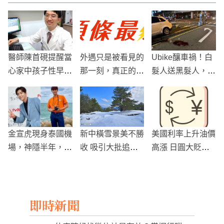
醫師陳首硯提醒當
外遇只是被看見的
Ubike釀車禍！白
心家中孩子性早熟
那一刻，真正的婚
髮人送黑髮人，母
影響發育！
姻裂痕是否早已存
目睹兒被轎車撞死
在多年？
疑搶黃燈
金宣虎現身泰國機
新中橫雪景美不勝
美國利率上升油價
場，神隱半年，首
收 吸引大批追雪
高漲 日圓大貶至
露面！
民眾上山
近4年新低
即時新聞