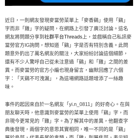
近日，一則網友發現麥當勞菜單上「麥香鷄」使用「鷄」
字而非「雞」字的疑問，在網路上引發了廣泛討論。這名
網友將問題分享到
社群平台Threads
上，並戲稱自己私訊麥
當勞官方IG詢問，想知道「鷄」字是否有特別含義。此問
題意外釣出了萬名網友的關注，大家紛紛討論這個細節，
還有不少人驚呼自己從未注意過「鷄」和「雞」之間的差
異。而麥當勞的官方小編也現身留言，幽默回應了六個
字：「天鷄不可洩漏」，為這場網路話題增添了一絲趣
味。
事件的起因來自於一名網友「yi.n_0811」的好奇心。在與
朋友聊天時，他意識到麥當勞的菜單上使用「鷄」字，而
非現今更常見的「雞」字。為了解其中的差異，他翻查字
典後發現，兩個字的意思其實相同，唯一不同的是「鷄」
屬於鳥部，代表長尾的禽類，而「雞」則屬隹部，表示短