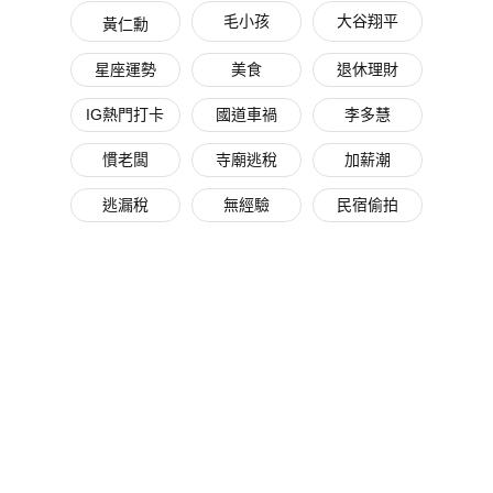
毛小孩
大谷翔平
黃仁勳
星座運勢
美食
退休理財
IG熱門打卡
國道車禍
李多慧
慣老闆
寺廟逃稅
加薪潮
逃漏稅
無經驗
民宿偷拍