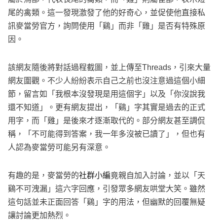
尾的禽類。這一發現激發了他的好奇心，並促使他直接私
訊麥當勞官方，詢問使用「鷄」而非「雞」是否有特殊原
因。
該網友隨後將對話過程截圖，並上傳至Threads，引來大量
網友圍觀。不少人紛紛表示自己之前也沒注意過這個小細
節，留言如「我根本沒發現是用這個字」以及「你沒說我
還不知道」。更有網友提出，「鷄」字其實是過去的正式
用字，而「雞」是後來才逐漸取代的。部分網友甚至調侃
稱，「不可能得到答案，我一年多沒被已讀了」，但也有
人認為麥當勞可能另有深意。
有趣的是，麥當勞的
社群小編
竟親自加入討論，並以「天
鷄不可洩漏」這六字回應，引發眾多網友哄堂大笑。雖然
這句話並未正面回答「鷄」字的用法，但幽默的回覆無疑
讓討論更加熱烈。