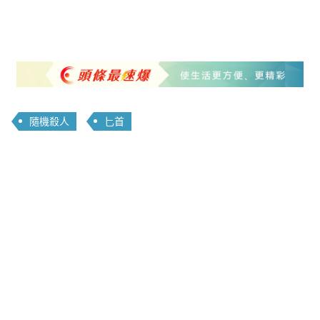
隨機殺人
匕首