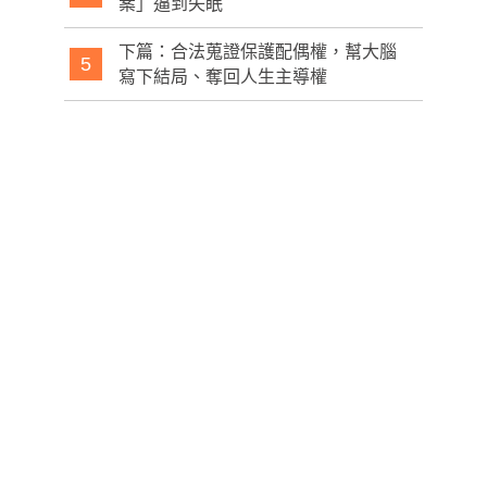
案」逼到失眠
下篇：合法蒐證保護配偶權，幫大腦
5
寫下結局、奪回人生主導權