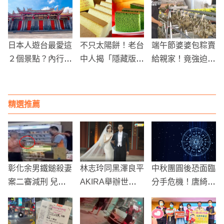
日本人遊台最愛這
不只太陽餅！老台
端午節婆婆包粽賣
２個景點？內行網
中人揭「隱藏版名
給親家！竟強迫媳
友曝關鍵原因
產」：一出爐就排
婦收下：一顆100
隊！
元
精選推薦
彰化余男鐵鎚殺妻
林志玲同黑澤良平
中秋團圓後恐面臨
案二審減刑 兒子
AKIRA舉辦世紀
分手危機！唐綺陽
書信成關鍵
婚禮
點名「5星座」要
小心