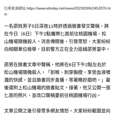
e
v
引用來源網址:
https://www.ettoday.net/news/20230306/2452876.ht
i
o
m
u
s
一名邵姓男子5日深夜11時許透過臉書發文聲稱，將
在今日（6日）下午2點攜帶匕首前往桃園機場、松
山機場隨機殺人。消息傳開後，引發眾怒，大家紛紛
向相關單位檢舉，目前警方正在全力追緝邵男當中。
邵男在臉書文章中聲稱，他將在6日下午2點左右於
松山機場隨機殺人，「割喉、刺穿胸膛，享受血液噴
濺的快感，並且臉書同步直播，等著瞧好戲吧。」最
後還附上松山機場的臉書貼文。接著，他又公開一張
匕首的照片，並改口聲稱要前往桃園機場行凶。
文章公開之後引發眾多網友憤怒，大家紛紛截圖並向