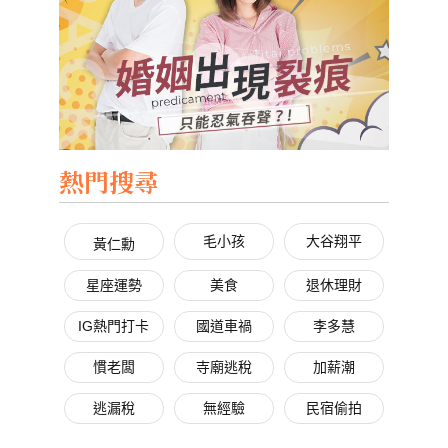
熱門搜尋
毛小孩
大谷翔平
黃仁勳
星座運勢
美食
退休理財
IG熱門打卡
國道車禍
李多慧
慣老闆
寺廟逃稅
加薪潮
逃漏稅
無經驗
民宿偷拍