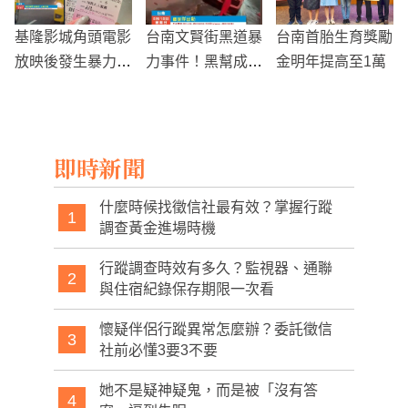
基隆影城角頭電影
台南文賢街黑道暴
台南首胎生育獎勵
放映後發生暴力衝
力事件！黑幫成員
金明年提高至1萬
突 群眾鬧事引發
持棒球棒砸毀多輛
關注
車輛
即時新聞
什麼時候找徵信社最有效？掌握行蹤
1
調查黃金進場時機
行蹤調查時效有多久？監視器、通聯
2
與住宿紀錄保存期限一次看
懷疑伴侶行蹤異常怎麼辦？委託徵信
3
社前必懂3要3不要
她不是疑神疑鬼，而是被「沒有答
4