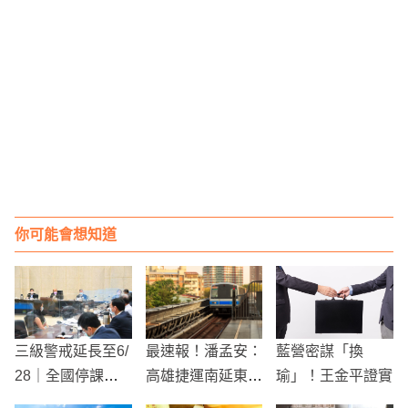
你可能會想知道
三級警戒延長至6/
最速報！潘孟安：
藍營密謀「換
28｜全國停課至
高雄捷運南延東港
瑜」！王金平證實
暑假
路線確定