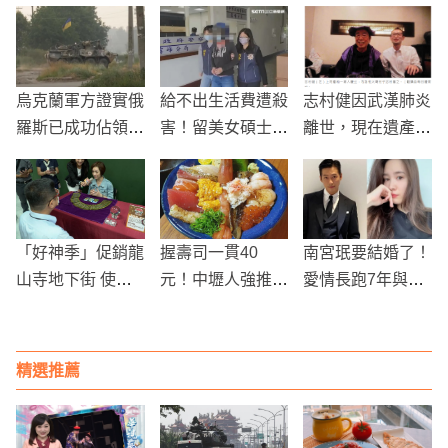
烏克蘭軍方證實俄
給不出生活費遭殺
志村健因武漢肺炎
羅斯已成功佔領烏
害！留美女碩士夥
離世，現在遺產分
東利西昌斯克！
同男友「弒父棄
配問題成為議題
屍」 母妹拒原
諒：淚求法官判死
「好神季」促銷龍
握壽司一貫40
南宮珉要結婚了！
山寺地下街 使用
元！中壢人強推
愛情長跑7年與模
振興券再送折價券
「高CP值日式料
特兒女友攜手步入
理」飯湯還能無限
婚姻
續
精選推薦