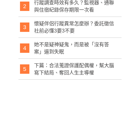
行蹤調查時效有多久？監視器、通聯
2
與住宿紀錄保存期限一次看
懷疑伴侶行蹤異常怎麼辦？委託徵信
3
社前必懂3要3不要
她不是疑神疑鬼，而是被「沒有答
4
案」逼到失眠
下篇：合法蒐證保護配偶權，幫大腦
5
寫下結局、奪回人生主導權