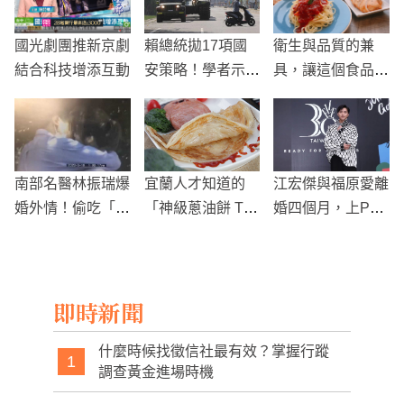
國光劇團推新京劇
賴總統拋17項國
衛生與品質的兼
結合科技增添互動
安策略！學者示
具，讓這個食品代
警：台灣恐步入
工廠的食品成為居
「準戰爭時期」
家存糧必備的選擇
南部名醫林振瑞爆
宜蘭人才知道的
江宏傑與福原愛離
婚外情！偷吃「小
「神級蔥油餅 Top
婚四個月，上Pod
模級」女業務 遭
4 」！秒殺乾烙餅
cast首談心境變化
妻控家暴逼離婚
只賣這時段
即時新聞
什麼時候找徵信社最有效？掌握行蹤
1
調查黃金進場時機