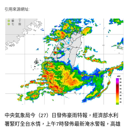
e
v
引用來源網址:
i
o
u
s
中央氣象局今（27）日發佈豪雨特報，經濟部水利
署緊盯全台水情，上午7時發佈最新淹水警報，高雄