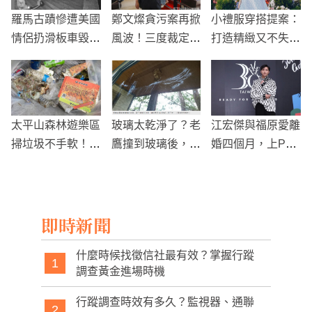
羅馬古蹟慘遭美國
鄭文燦貪污案再掀
小禮服穿搭提案：
情侶扔滑板車毀
風波！三度裁定羈
打造精緻又不失禮
壞，警方下令禁止
押禁見
的宴會造型秘訣
再訪！
太平山森林遊樂區
玻璃太乾淨了？老
江宏傑與福原愛離
掃垃圾不手軟！遊
鷹撞到玻璃後，留
婚四個月，上Pod
客隨意丟棄便當面
下帥氣的鷹痕
cast首談心境變化
臨最高6萬元罰款
威脅
即時新聞
什麼時候找徵信社最有效？掌握行蹤
1
調查黃金進場時機
行蹤調查時效有多久？監視器、通聯
2