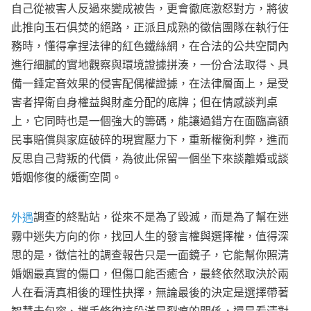
自己從被害人反過來變成被告，更會徹底激怒對方，將彼
此推向玉石俱焚的絕路，正派且成熟的徵信團隊在執行任
務時，懂得拿捏法律的紅色鐵絲網，在合法的公共空間內
進行細膩的實地觀察與環境證據拼湊，一份合法取得、具
備一錘定音效果的侵害配偶權證據，在法律層面上，是受
害者捍衛自身權益與財產分配的底牌；但在情感談判桌
上，它同時也是一個強大的籌碼，能讓過錯方在面臨高額
民事賠償與家庭破碎的現實壓力下，重新權衡利弊，進而
反思自己背叛的代價，為彼此保留一個坐下來談離婚或談
婚姻修復的緩衝空間。
調查的終點站，從來不是為了毀滅，而是為了幫在迷
外遇
霧中迷失方向的你，找回人生的發言權與選擇權，值得深
思的是，徵信社的調查報告只是一面鏡子，它能幫你照清
婚姻最真實的傷口，但傷口能否癒合，最終依然取決於兩
人在看清真相後的理性抉擇，無論最後的決定是選擇帶著