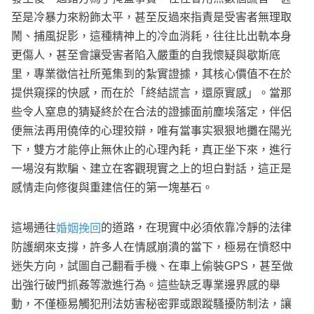
至是冷暴力來粉飾太平，甚至反過來指責是受害者無理取
鬧、捕風捉影，這種精神上的冷血消耗，往往比出軌本身
更傷人，甚至會讓受害者陷入嚴重的自我懷疑與歇斯底
里，專業徵信社所蒐集到的紮實證據，其核心價值不在於
提供窺探的快感，而在於「終結謊言，還原實感」。當那
些令人窒息的猜疑終於在合法的證據面前塵埃落定，伴侶
便無法再用僥倖的心理狡辯，唯有當事实狠狠地攤在陽光
下，雙方才能停止無休止的心理內耗，真正坐下來，進行
一場沒有欺騙、建立在客觀現實之上的坦白對話，這正是
感情走向修復與重建信任的第一塊基石。
這場通往
的道路，在現實中必須依靠冷靜的法律
婚姻挽回
防護網來支撐，許多人在情感崩潰的當下，極易在憤怒中
迷失方向，試圖自己翻看手機、在車上偷裝GPS，甚至做
出強行破門抓姦等激進行為。這些缺乏專業邊界感的舉
動，不僅極易觸犯刑法妨害秘密罪或跟蹤騷擾防制法，讓