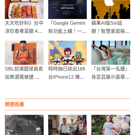
天天吃好料》台中
「Google Gemini
蘋果AI版Siri延
淳珍香粵菜館 40
新功能上線！一鍵
期！智慧家庭裝置
年燒臘好手藝
轉Podcast、協作
HomePod新版本
寫程式更方便」
也要等等了
SBL前璞園球員袁
時時抽已送出166
「台灣第一名媛」
加樂酒駕被逮 酒
台iPhone12 陳其
孫芸芸展示豪華生
測值達0.7毫克
邁：緊領、緊花、
活和時尚品味
緊登錄
精選推薦