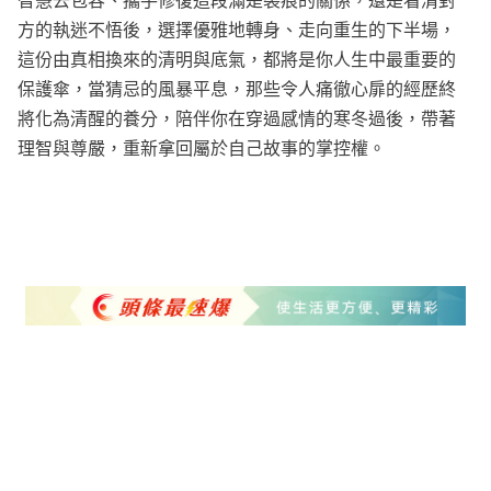
智慧去包容、攜手修復這段滿是裂痕的關係，還是看清對
方的執迷不悟後，選擇優雅地轉身、走向重生的下半場，
這份由真相換來的清明與底氣，都將是你人生中最重要的
保護傘，當猜忌的風暴平息，那些令人痛徹心扉的經歷終
將化為清醒的養分，陪伴你在穿過感情的寒冬過後，帶著
理智與尊嚴，重新拿回屬於自己故事的掌控權。