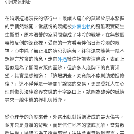
e
引用來源網址:
v
i
o
在婚姻這場漫長的修行中，最讓人痛心的莫過於原本緊握
u
s
的手悄然鬆開，當感情的裂縫被
的殘酷現實硬生
外遇出軌
生撕裂，原本溫馨的家瞬間變成了冰冷的戰場，在無數個
輾轉反側的深夜裡，受傷的一方看著伴侶日漸冷淡的眼
神，心中除了無止境的猜忌與痛苦，往往還夾雜著一絲不
想輕言放棄的執念，走向
徵信社調查這條路，表面上
外遇
看似是為了撕開背叛的面紗，但許多人底牌下的真實渴
望，其實是想知道：「這場調查，究竟能不能幫助婚姻修
復？」這不僅僅是一場關乎證據的交易，更是委託人在心
理創傷與法律邊界交織的十字路口上，試圖為破碎的感情
尋求一線生機的掙扎與博弈。
從心理學的角度來看，外遇出軌對婚姻造成的最大傷害，
並非只是身體的背叛，而是信任地基的徹底瓦解，當背叛
發生後，過錯方為了掩蓋事實，往往會用無數個謊言、甚