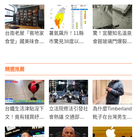
年可領2000元振
成為小資理財首選
融理財更EASY
興禮金
台南老屋「窖地家
暑氣飆升！11縣
驚！宜蘭知名溫泉
食堂」藏美味食
市驚見38度以上
會館玻璃門爆裂，
堂！
極端高溫
男子被割傷全身血
淋淋求救
精選推薦
台鐵生活津貼沒下
立法院修法引發社
為什麼Timberland
文！竟有錢買紓壓
會熱議 交通部回
靴子在台灣男生中
小物 員工傻眼
應提升道路安全措
不再流行？網友熱
施
議“高矮”與“氣候”