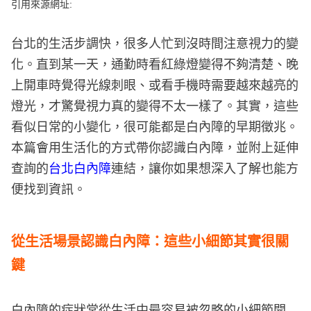
e
引用來源網址:
v
i
o
台北的生活步調快，很多人忙到沒時間注意視力的變
u
s
化。直到某一天，通勤時看紅綠燈變得不夠清楚、晚
上開車時覺得光線刺眼、或看手機時需要越來越亮的
燈光，才驚覺視力真的變得不太一樣了。其實，這些
看似日常的小變化，很可能都是白內障的早期徵兆。
本篇會用生活化的方式帶你認識白內障，並附上延伸
查詢的
台北白內障
連結，讓你如果想深入了解也能方
便找到資訊。
從生活場景認識白內障：這些小細節其實很關
鍵
白內障的症狀常從生活中最容易被忽略的小細節開