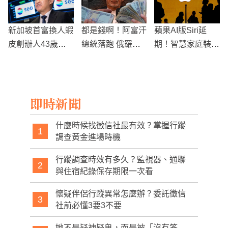
因素
新加坡首富換人蝦
都是錢啊！阿富汗
蘋果AI版Siri延
皮創辦人43歲李
總統落跑 俄羅斯
期！智慧家庭裝置
小冬身價5,544億
爆料：現鈔多到4
HomePod新版本
輛車塞不下
也要等等了
即時新聞
什麼時候找徵信社最有效？掌握行蹤
1
調查黃金進場時機
行蹤調查時效有多久？監視器、通聯
2
與住宿紀錄保存期限一次看
懷疑伴侶行蹤異常怎麼辦？委託徵信
3
社前必懂3要3不要
她不是疑神疑鬼，而是被「沒有答