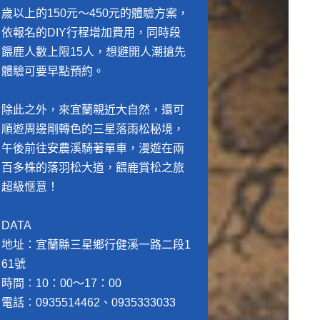
歲以上的150元～450元的體驗方案，
依報名的DIY行程增加費用，同時段
餵鹿人數上限15人，想避開人潮搶先
體驗可要早點預約。
除此之外，來宜蘭親近大自然，還可
順遊周邊剛轉色的三星落雨松秘境，
午後前往安農溪騎著單車，漫遊在兩
百多株的落羽松大道，餵鹿賞松之旅
超級愜意！
DATA
地址：宜蘭縣三星鄉行健溪一路二段1
61號
時間︰10：00～17：00
電話︰0935514462、0935333033