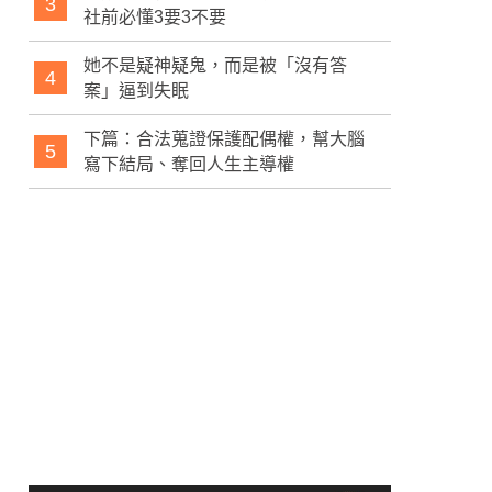
3
社前必懂3要3不要
她不是疑神疑鬼，而是被「沒有答
4
案」逼到失眠
下篇：合法蒐證保護配偶權，幫大腦
5
寫下結局、奪回人生主導權