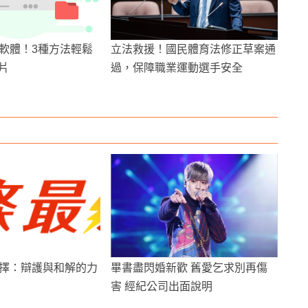
軟體！3種方法輕鬆
立法救援！國民體育法修正草案通
影片
過，保障職業運動選手安全
擇：辯護與和解的力
畢書盡閃婚新歡 舊愛乞求別再傷
害 經紀公司出面說明