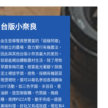
台版小奈良
由生態導覽資歷豐富的「超級阿嬤」
所創立的農場，致力實行有機農法，
因此與其他台版小奈良最大的差別，
就是能親自體驗農村生活，除了用牧
草餵食梅花鹿，遊客能光著腳ㄚ踩進
泥土裡拔芋頭、撈魚、採摘有機蔬菜
現燙現吃，還可以報名參加各項趣味
DIY活動，如三色芋圓、米苔目、蔥
油餅、造型御飯糰、竹筒飯、搗麻
糬、窯烤PIZZA等，動手完成一道道
美味料理，好玩又有成就感，現在有4