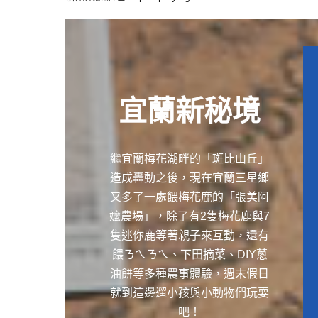
宜蘭新秘境
繼宜蘭梅花湖畔的「斑比山丘」
造成轟動之後，現在宜蘭三星鄉
又多了一處餵梅花鹿的「張美阿
嬤農場」，除了有2隻梅花鹿與7
隻迷你鹿等著親子來互動，還有
餵ㄋㄟㄋㄟ、下田摘菜、DIY蔥
油餅等多種農事體驗，週末假日
就到這邊遛小孩與小動物們玩耍
吧！