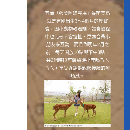
宜蘭「張美阿嬤農場」最萌亮點
就是有剛出生3～4個月的鹿寶
寶，因小動物較溫馴，餵食過程
中也比較不會拉扯，更適合帶小
朋友來互動，而且到明年2月之
前，每天開放10點與下午3點，
共2個時段可體驗餵小鹿喝ㄋㄟ
ㄋㄟ，享受近距離親密接觸的療
癒感。