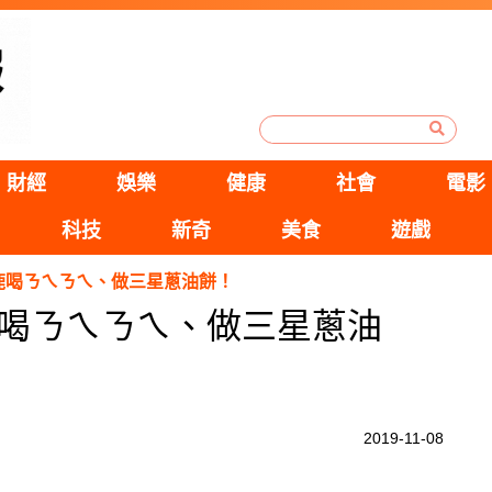
財經
娛樂
健康
社會
電影
科技
新奇
美食
遊戲
鹿喝ㄋㄟㄋㄟ、做三星蔥油餅！
喝ㄋㄟㄋㄟ、做三星蔥油
2019-11-08