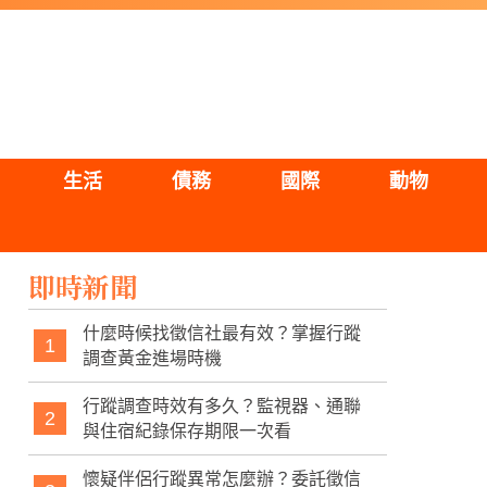
生活
債務
國際
動物
即時新聞
什麼時候找徵信社最有效？掌握行蹤
1
調查黃金進場時機
行蹤調查時效有多久？監視器、通聯
2
與住宿紀錄保存期限一次看
懷疑伴侶行蹤異常怎麼辦？委託徵信