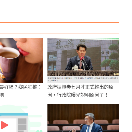
最好喝？鄉民狂推：
政府振興劵七月才正式推出的原
喝
因，行政院曝光說明原因了！