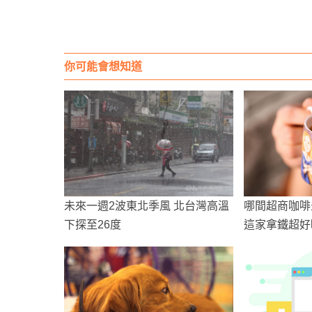
你可能會想知道
未來一週2波東北季風 北台灣高溫
哪間超商咖啡
下探至26度
這家拿鐵超好