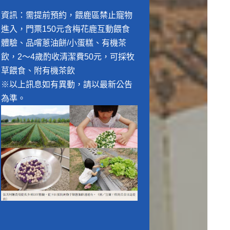
資訊：需提前預約，餵鹿區禁止寵物
進入，門票150元含梅花鹿互動餵食
體驗、品嚐蔥油餅/小蛋糕、有機茶
飲，2～4歲酌收清潔費50元，可採牧
草餵食、附有機茶飲
※以上訊息如有異動，請以最新公告
為準。