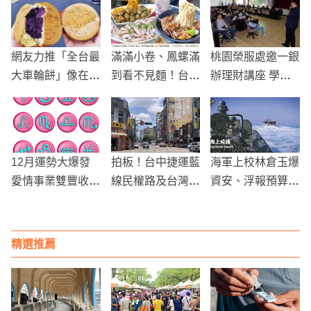
網友力推「全台最
滿滿小卷、鳳螺滿
桃園榮服處邀一銀
大車輪餅」像在吃
到看不見麵！台南
辦理財講座 學習
漢堡！一份就超級
痛風餐再現
如何理財!
飽
12月運勢大爆發
拍板！台中捷運藍
海軍上校林倉玉爆
愛情事業雙豐收的
線民權路及台灣大
資安、浮報預算、
星座
道之爭確定了
官威爭議！被控用
LINE傳機密、喊
「有機會騙就要
精選推薦
騙」還逼官兵混住