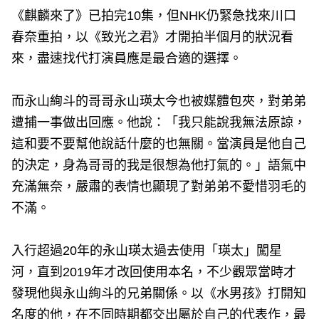
《麒麟來了》已拍完10集，但NHK仍緊急找來川口
春奈重拍，以《致光之君》才開拍半個月的狀況看
來，盡速找代打演員應是最合適的選擇。
而永山絢斗的哥哥永山瑛太今也被媒體包夾，對弟弟
遭捕一事做出回應。他說：「我只能說我無法原諒，
這和要不要幫他說話什麼的也無關。當演員是他自己
的決定，身為哥哥的我是很想為他打氣的。」語氣中
充滿無奈，嚴肅的表情也顯現了對弟弟不愛惜羽毛的
不滿。
入行超過20年的永山瑛太過去使用「瑛太」闖星
河，直到2019年才改回使用本名，不少觀眾當時才
發現他與永山絢斗的兄弟關係。以《水男孩》打開知
名度的他，在不同時期都交出屬於自己的代表作，最