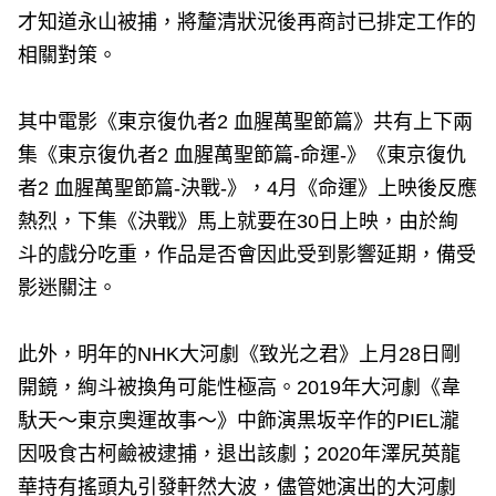
才知道永山被捕，將釐清狀況後再商討已排定工作的
相關對策。
其中電影《東京復仇者2 血腥萬聖節篇》共有上下兩
集《東京復仇者2 血腥萬聖節篇-命運-》《東京復仇
者2 血腥萬聖節篇-決戰-》，4月《命運》上映後反應
熱烈，下集《決戰》馬上就要在30日上映，由於絢
斗的戲分吃重，作品是否會因此受到影響延期，備受
影迷關注。
此外，明年的NHK大河劇《致光之君》上月28日剛
開鏡，絢斗被換角可能性極高。2019年大河劇《韋
馱天～東京奧運故事～》中飾演黒坂辛作的PIEL瀧
因吸食古柯鹼被逮捕，退出該劇；2020年澤尻英龍
華持有搖頭丸引發軒然大波，儘管她演出的大河劇