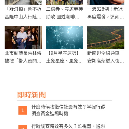
「舒淇橋」暫不拆
三倍券、農遊券神
一週328例！新冠
基隆中山人行陸橋
助攻 國姓咖啡節
再度爆發，這兩類
油漆加強照明再現
爆量
人症狀嚴重易高燒
風華
北市副議長葉林傳
【9月星座運勢】
新南迴全線通車
被控「掛人頭開賭
土象星座、風象星
安朔高架橋入夜後
場22年」還修法
座
車流宛如金龍
自肥 檢痛批狡辯
求重刑！
即時新聞
什麼時候找徵信社最有效？掌握行蹤
1
調查黃金進場時機
行蹤調查時效有多久？監視器、通聯