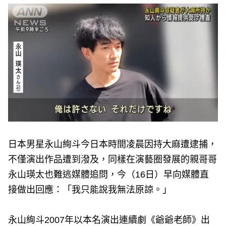
e
v
i
o
u
s
日本男星永山絢斗今日本時間凌晨因持大麻遭逮捕，
不僅演出作品遭到潑及，同樣在演藝圈發展的親哥哥
永山瑛太也難逃媒體追問，今（16日）早向媒體直
接做出回應：「我只能說我無法原諒。」
永山絢斗2007年以本名演出連續劇《爺爺老師》出