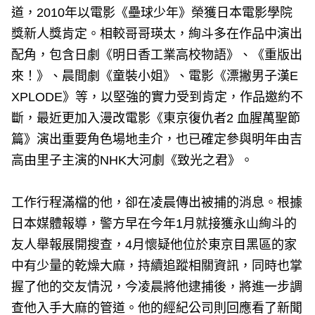
道，2010年以電影《壘球少年》榮獲日本電影學院
獎新人獎肯定。相較哥哥瑛太，絢斗多在作品中演出
配角，包含日劇《明日香工業高校物語》、《重版出
來！》、晨間劇《童裝小姐》、電影《漂撇男子漢E
XPLODE》等，以堅強的實力受到肯定，作品邀約不
斷，最近更加入漫改電影《東京復仇者2 血腥萬聖節
篇》演出重要角色場地圭介，也已確定參與明年由吉
高由里子主演的NHK大河劇《致光之君》。
工作行程滿檔的他，卻在凌晨傳出被捕的消息。根據
日本媒體報導，警方早在今年1月就接獲永山絢斗的
友人舉報展開搜查，4月懷疑他位於東京目黑區的家
中有少量的乾燥大麻，持續追蹤相關資訊，同時也掌
握了他的交友情況，今凌晨將他逮捕後，將進一步調
查他入手大麻的管道。他的經紀公司則回應看了新聞