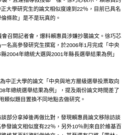
抄襲，且連指導教授都一樣。徐巧芯表示，賴惠員的
中正大學研究生的論文相似度達到22％，目前已具名
學倫條款」是不是玩真的。
議會召開記者會，爆料賴惠員涉嫌抄襲論文。徐巧芯
一名高參發研究生撰寫，於2006年1月完成「中央
2004年總統大選與2001年縣長選舉結果為例」
年同為中正大學的論文「中央與地方層級選舉投票取向
2008年總統選舉結果為例」，提及兩份論文時間差了
用類似題目置換不同地點去做研究。
訪談部分拿掉後再做比對，發現賴惠員論文移除訪談
高參發論文相似度有22％，另外10％則來自於維基百