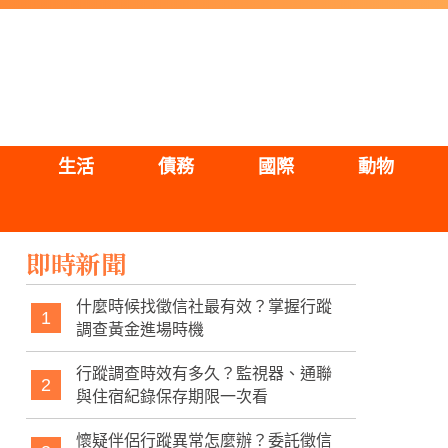
生活
債務
國際
動物
即時新聞
什麼時候找徵信社最有效？掌握行蹤
1
調查黃金進場時機
行蹤調查時效有多久？監視器、通聯
2
與住宿紀錄保存期限一次看
懷疑伴侶行蹤異常怎麼辦？委託徵信