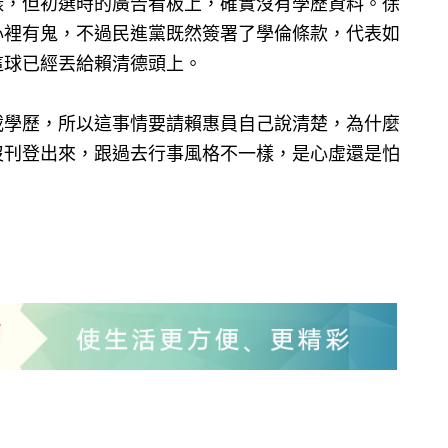
樣，但初選時的廣告看板上，確實沒有學歷資料。徐
心裡有鬼，不過民進黨既然簽署了學倫條款，代表如
這球已經丟給賴清德頭上。
載學歷，所以這事情要請賴惠員自己說清楚，為什麼
沒刊登出來，跟過去行事風格不一樣，是心虛還是怕
。