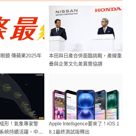
慧眼鏡 傳蘋果2025年
本田與日產合併面臨挑戰，產線重
疊與企業文化差異需協調
成形！氣象專家警
Apple Intelligence要來了！iOS 1
系統持續活躍，中秋
8.1最終測試版釋出