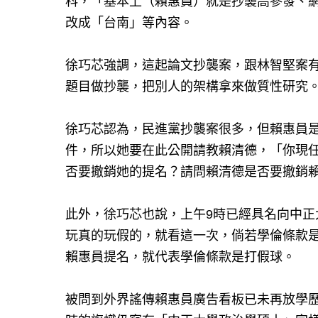
科，「基本上（賴惠員）就是抄襲高參發、
改成「台南」等內容。
徐巧芯強調，這起論文抄襲案，跟林智堅案有
題目做抄襲，把別人的架構拿來做質性研究
徐巧芯認為，民進黨抄襲案很多，但賴惠員
件，所以她要在此公開請教賴清德，「你現
否要撤銷她的提名？請問賴清德是否要撤銷
此外，徐巧芯也說，上午9時已經具名向中
玩真的玩假的，就看這一次，倘若學倫條款
賴惠員提名，就代表學倫條款是打假球。
被問到外界謠傳賴惠員廣告看板已未再放學