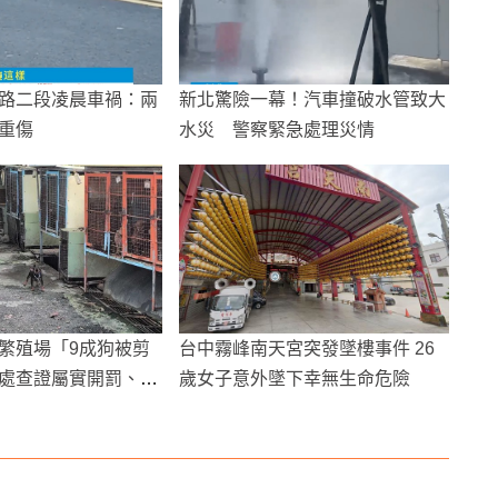
路二段凌晨車禍：兩
新北驚險一幕！汽車撞破水管致大
重傷
水災 警察緊急處理災情
繁殖場「9成狗被剪
台中霧峰南天宮突發墜樓事件 26
處查證屬實開罰、獸
歲女子意外墜下幸無生命危險