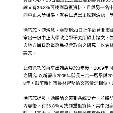
員徐巧芯，23日踢爆民進黨立委賴惠員論文
論文有36.8％可找到重複資料，且與另一名
向中正大學檢舉，就看民進黨主席賴清德「
徐巧芯、游淑慧、張斯綱23日上午於台北市
拿出一份中正大學政治學研究所碩士論文，為
與地方層級選舉選民投票取向之研究—以雲林縣
論文。
此時徐巧芯再拿出賴惠員於3年後、2009
之研究-以新營市2005年縣長三合一選舉與
3年，跟前新竹市長林智堅論文案情況相似，
徐巧芯提及，她將論文丟到系統查看，並將
內容後，有36.8％可找到重複資料，其中跟