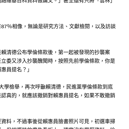
網路維基百科資料做論文。」甚至還有只將「雲林」
87％相像，無論是研究方法、文獻檢閱，以及訪談
。
是賴清德公布學倫條款後，第一起被發現的抄襲案
任立委又涉入抄襲醜聞時，按照先前學倫條款，你是
賴惠員提名？」
正大學檢舉，再次呼籲賴清德，民進黨學倫條款到底
是認真的，就應該撤銷對賴惠員提名，如果不敢撤銷
歷資料，不過事後從賴惠員臉書照片可見，初選車掃