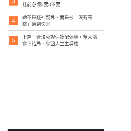
3
社前必懂3要3不要
她不是疑神疑鬼，而是被「沒有答
4
案」逼到失眠
下篇：合法蒐證保護配偶權，幫大腦
5
寫下結局、奪回人生主導權