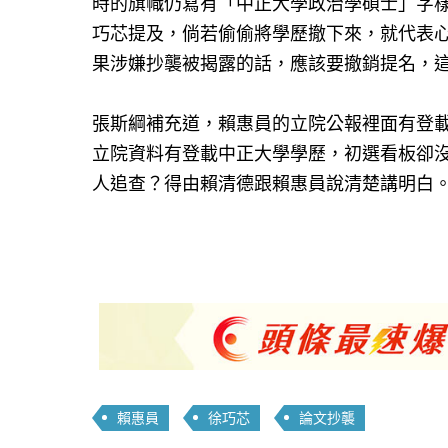
時的旗幟仍寫有「中正大學政治學碩士」字
巧芯提及，倘若偷偷將學歷撤下來，就代表
果涉嫌抄襲被揭露的話，應該要撤銷提名，
張斯綱補充道，賴惠員的立院公報裡面有登
立院資料有登載中正大學學歷，初選看板卻
人追查？得由賴清德跟賴惠員說清楚講明白
賴惠員
徐巧芯
論文抄襲