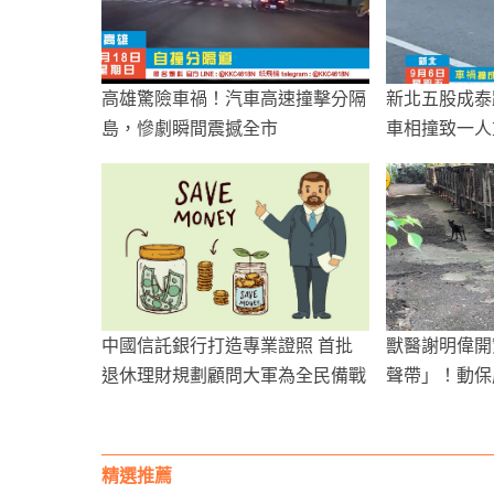
高雄驚險車禍！汽車高速撞擊分隔
新北五股成泰
島，慘劇瞬間震撼全市
車相撞致一人
中國信託銀行打造專業證照 首批
獸醫謝明偉開
退休理財規劃顧問大軍為全民備戰
聲帶」！動保
醫禁再經營
精選推薦