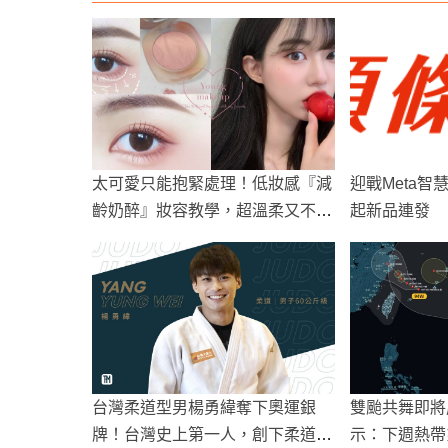
太可愛只能抱緊處理！低妝感『減
迎戰Meta智
齡奶醉』妝容教學，超溫柔又不顯
起新品連發
眼腫～
台灣柔道型男楊勇緯奪下奧運銀
雙颱共舞即將
牌！台灣史上第一人，創下柔道最
示：下週熱帶