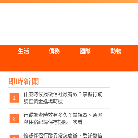
生活
債務
國際
動物
即時新聞
什麼時候找徵信社最有效？掌握行蹤
1
調查黃金進場時機
行蹤調查時效有多久？監視器、通聯
2
與住宿紀錄保存期限一次看
懷疑伴侶行蹤異常怎麼辦？委託徵信