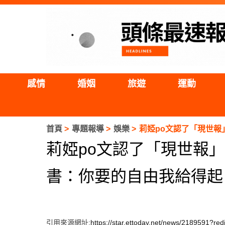
感情
婚姻
旅遊
運動
首頁
專題報導
娛樂
莉婭po文認了「現世報
莉婭po文認了「現世報
書：你要的自由我給得起
引用來源網址:
https://star.ettoday.net/news/2189591?red