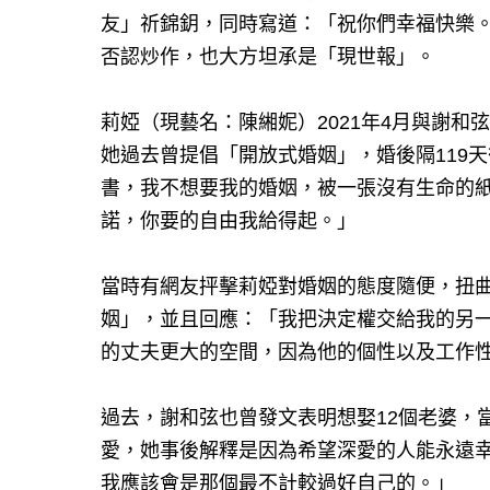
友」祈錦鈅，同時寫道：「祝你們幸福快樂
否認炒作，也大方坦承是「現世報」。
莉婭（現藝名：陳緗妮）2021年4月與謝和弦
她過去曾提倡「開放式婚姻」，婚後隔119
書，我不想要我的婚姻，被一張沒有生命的
諾，你要的自由我給得起。」
當時有網友抨擊莉婭對婚姻的態度隨便，扭
姻」，並且回應：「我把決定權交給我的另
的丈夫更大的空間，因為他的個性以及工作
過去，謝和弦也曾發文表明想娶12個老婆，
愛，她事後解釋是因為希望深愛的人能永遠幸
我應該會是那個最不計較過好自己的。」