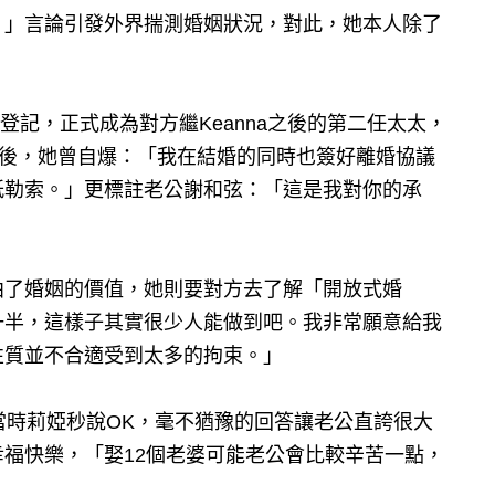
。」言論引發外界揣測婚姻狀況，對此，她本人除了
登記，正式成為對方繼Keanna之後的第二任太太，
天後，她曾自爆：「我在結婚的同時也簽好離婚協議
紙勒索。」更標註老公謝和弦：「這是我對你的承
曲了婚姻的價值，她則要對方去了解「開放式婚
一半，這樣子其實很少人能做到吧。我非常願意給我
性質並不合適受到太多的拘束。」
當時莉婭秒說OK，毫不猶豫的回答讓老公直誇很大
福快樂，「娶12個老婆可能老公會比較辛苦一點，