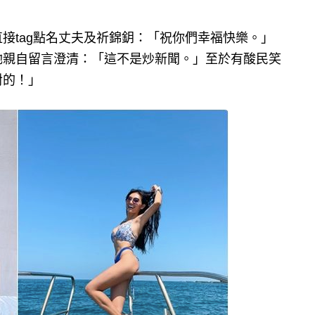
接tag點名丈夫及祈錦鈅：「祝你們幸福快樂。」
她親自留言澄清：「這不是炒新聞。」至於有酸民笑
對的！」