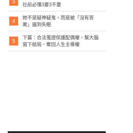
3
社前必懂3要3不要
她不是疑神疑鬼，而是被「沒有答
4
案」逼到失眠
下篇：合法蒐證保護配偶權，幫大腦
5
寫下結局、奪回人生主導權