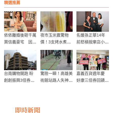
班顧店
精選推薦
依依離婚後砸千萬
夜市玉米震驚物
名媛孫正華14年
買信義豪宅 因房
價！3支烤水煮玉
前怒槓按摩店小
客租約未到期暫住
米230元，業者解
三！前夫苗華斌承
娘家
釋背後原因
認「至少上床10
次」 私生女官司
全回顧
台南購物開跑 盼
驚險一瞬！高雄美
嘉義百貨週年慶
創創振興3倍券高
術館站路人失神橫
好康三倍券回饋搶
峰 市長：目標突
越輕軌，險遭撞擊
連假商機
破45億元
即時新聞