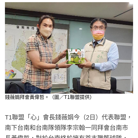
e
v
i
o
u
s
錢薇娟拜會黃偉哲。（圖／T1聯盟提供）
T1聯盟「心」會長錢薇娟今（2日）代表聯盟，
南下台南和台南隊領隊李宗翰一同拜會台南市