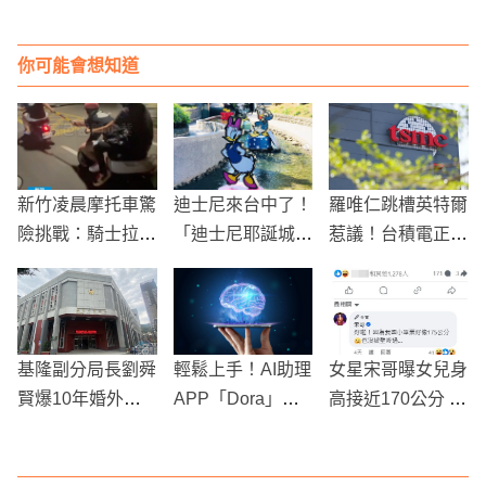
你可能會想知道
新竹凌晨摩托車驚
迪士尼來台中了！
羅唯仁跳槽英特爾
險挑戰：騎士拉扯
「迪士尼耶誕城」
惹議！台積電正式
手扶引發交通安全
米奇水上燈飾點亮
提告：疑洩先進製
隱憂
綠柳川雙地標
程機密
基隆副分局長劉舜
輕鬆上手！AI助理
女星宋哥曝女兒身
賢爆10年婚外
APP「Dora」功
高接近170公分 求
情 砸635萬幫小
能大公開
不長高秘訣引熱議
三開店還叫工友翹