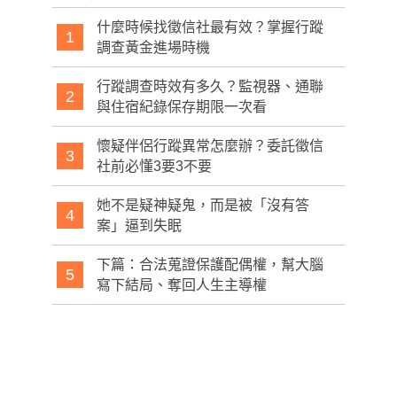
什麼時候找徵信社最有效？掌握行蹤
1
調查黃金進場時機
行蹤調查時效有多久？監視器、通聯
2
與住宿紀錄保存期限一次看
懷疑伴侶行蹤異常怎麼辦？委託徵信
3
社前必懂3要3不要
她不是疑神疑鬼，而是被「沒有答
4
案」逼到失眠
下篇：合法蒐證保護配偶權，幫大腦
5
寫下結局、奪回人生主導權