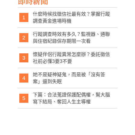
即時新聞
什麼時候找徵信社最有效？掌握行蹤
1
調查黃金進場時機
行蹤調查時效有多久？監視器、通聯
2
與住宿紀錄保存期限一次看
懷疑伴侶行蹤異常怎麼辦？委託徵信
3
社前必懂3要3不要
她不是疑神疑鬼，而是被「沒有答
4
案」逼到失眠
下篇：合法蒐證保護配偶權，幫大腦
5
寫下結局、奪回人生主導權