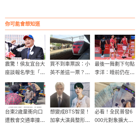
你可能會想知道
震驚！侯友宜台大
買不到車票說：小
最後一舞劃下句點
座談報名學生「個
英不差這一票？
李洋：睡前仍在想
資外洩被肉搜」
老闆霸氣表示准你
怎麼贏球
半天假
台東2歲童衝向口
想變成BTS智旻！
必看！全民普發6
遭教會交通車撞當
加拿大演員整形1
000元對象擴大，
場死亡 司機跪地
2次不幸死亡
年底出生的新生兒
母爆哭捶打
也能領取