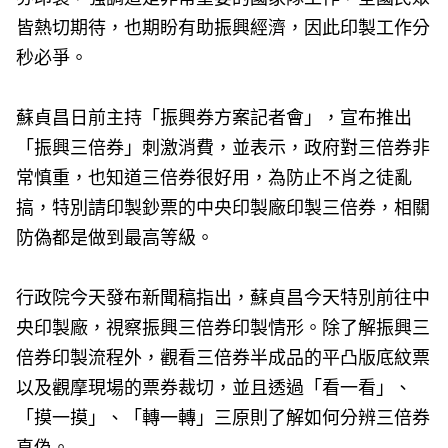
皆熱切期待，也期盼有助振興經濟，因此印製工作分
秒必爭。
蘇貞昌日前主持「振興券方案記者會」，宣布推出
「振興三倍券」刺激消費，並表示，政府對三倍券非
常慎重，也知道三倍券很好用，為防止不肖之徒亂
搞，特別請印製鈔票的中央印製廠印製三倍券，相關
防偽都是做到最高等級。
行政院今天發布新聞稿指出，蘇貞昌今天特別前往中
央印製廠，視察振興三倍券印製情形。除了解振興三
倍券印製流程外，觀看三倍券半成品的平凸版底紋票
以及觀摩現場的票券裁切，並且透過「看一看」、
「摸一摸」、「轉一轉」三原則了解如何分辨三倍券
真偽。