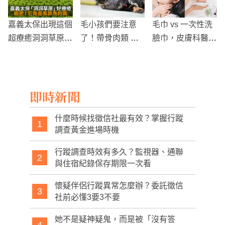
嘉義太保出現這個
毛小孩們要注意
毛巾 vs 一次性洗
超療癒洞洞草原！
了！帶骨肉類 竟
臉巾，皮膚科醫師
網友：這是吳郭魚
是毛小孩飲食禁
揭開真相！
的窩
忌？
即時新聞
什麼時候找徵信社最有效？掌握行蹤
1
調查黃金進場時機
行蹤調查時效有多久？監視器、通聯
2
與住宿紀錄保存期限一次看
懷疑伴侶行蹤異常怎麼辦？委託徵信
3
社前必懂3要3不要
她不是疑神疑鬼，而是被「沒有答
4