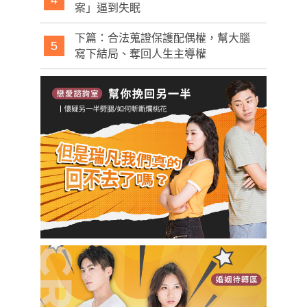
案」逼到失眠
下篇：合法蒐證保護配偶權，幫大腦
5
寫下結局、奪回人生主導權