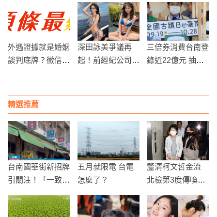
達成」
驗當文青的感受
外遇證據就是婚姻
深田詠美爭議再
三倍券消費台南登
談判底牌？徵信社
起！前經紀公司指
錄近22億元 抽獎
教你拿回感情主導
控虛報收入逃稅，
加碼送1棟房子！
權
AV女優遭追稅800
0萬日圓
精選推薦
台南國華街新招牌
五月就限電 台電
釐清柯文哲金流
引關注！「一致形
怎麼了？
北檢第3度傳喚陳
狀」設計成焦點，
佩琪作證訊後請回
市民意見分歧