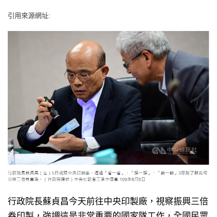
e
v
引用來源網址:
i
o
u
s
行政院長蘇貞昌今天前往中央印製廠，視察振興三倍
券印製，強調這是非常重要的國家隊工作，全國民眾