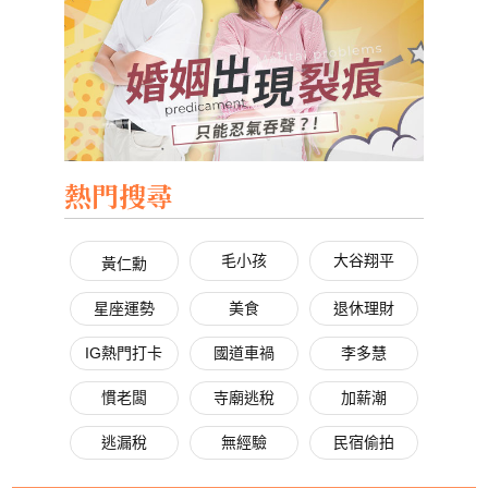
熱門搜尋
毛小孩
大谷翔平
黃仁勳
星座運勢
美食
退休理財
IG熱門打卡
國道車禍
李多慧
慣老闆
寺廟逃稅
加薪潮
逃漏稅
無經驗
民宿偷拍