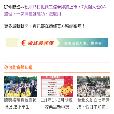
七月15日振興三倍劵即將上市，7大懶人包QA
延伸閱讀->
整理，一次搞懂誰能領、怎麼用
更多最新新聞、資訊都在頭條官方粉絲團唷！
你可能會想知道
閻奕格現身校園被
111年1、2月期統
台北文創立七年有
捕捉 連小學生都
一發票最新中獎號
成，假日不知道去
認識 大喊「願望
碼出爐囉！！
哪裡走走？快來體