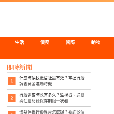
生活
債務
國際
動物
即時新聞
什麼時候找徵信社最有效？掌握行蹤
1
調查黃金進場時機
行蹤調查時效有多久？監視器、通聯
2
與住宿紀錄保存期限一次看
懷疑伴侶行蹤異常怎麼辦？委託徵信