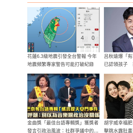
花蓮6.3級地震引發全台警報 今年
呂秋遠爆「有
地震頻繁專家警告可能打破紀錄
已認領孩子 
金曲獎「最佳台語專輯獎」獲獎者
胡宇威幸福肥
發言引政治風波：社群爭議中的自
擊跳水露肚畫