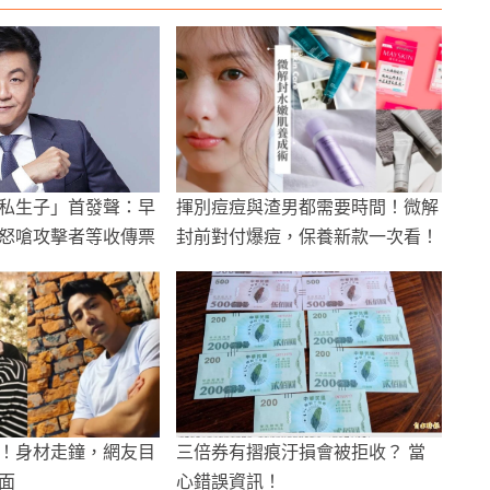
私生子」首發聲：早
揮別痘痘與渣男都需要時間！微解
怒嗆攻擊者等收傳票
封前對付爆痘，保養新款一次看！
！身材走鐘，網友目
三倍券有摺痕汙損會被拒收？ 當
面
心錯誤資訊！