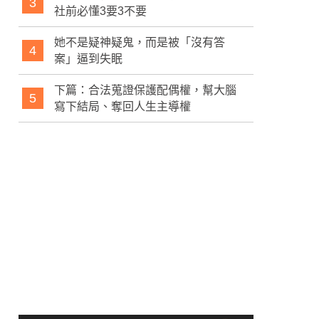
3
社前必懂3要3不要
她不是疑神疑鬼，而是被「沒有答
4
案」逼到失眠
下篇：合法蒐證保護配偶權，幫大腦
5
寫下結局、奪回人生主導權