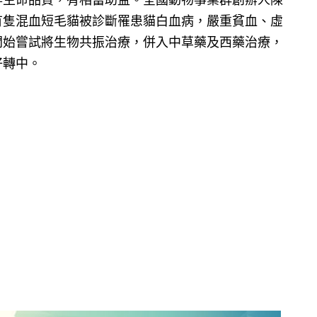
昇生命品質，有相當助益。全國動物事業群創辦人陳
有隻混血短毛貓被診斷罹患貓白血病，嚴重貧血、虛
開始嘗試將生物共振治療，併入中草藥及西藥治療，
好轉中。