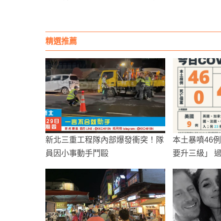
我審查指控
精選推薦
新北三重工程隊內部爆發衝突！隊
本土暴噴46
員因小事動手鬥毆
要升三級」 