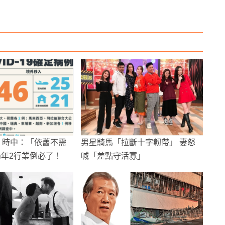
例 時中：「依舊不需
男星騎馬「拉斷十字韌帶」 妻怒
過年2行業倒必了！
喊「差點守活寡」