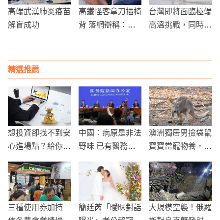
高端武漢肺炎疫苗
高鐵怪客拿刀插椅
台灣即將面臨極端
解盲成功
背 落網辯稱：被
高溫挑戰，同時關
人跨過去會衰
注呂宋島附近的氣
象變化
精選推薦
想投資卻找不到安
中國：病原是非法
澳洲獨居男撿袋鼠
心進場點？給你的
野味 已有醫務人
寶寶當寵物養，竟
理財焦慮症處方：
員遭感染
被袋鼠「活活打
自動比自願更有效
死」！
三種使用券加持
簡廷芮「曖昧對話
大規模空襲！俄羅