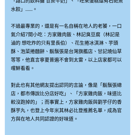
「路口的飲料攤 甘蔗牛奶」、「旺來蛋糕還有石斑魚
水餃」......。
不過最專業的，還是有一名自稱在地人的老饕，一口
氣介紹7間小吃：方家雞肉飯、林記臭豆腐（林記是
滷的 想吃炸的只有里長伯）、花生捲冰淇淋、芋頭
酥、泡菜捲麵餅、鬍鬚張是台灣旗艦店、甘記燒仙草
等等，他直言寧夏普遍不會到太雷，以上店家都可以
嚐鮮看看。
對此也有其他網友提出認同的言論，像是「鬍鬚張總
店，都市傳說比分店好吃」、「方家雞肉飯，味道比
較沒跑掉的」；而事實上，方家雞肉飯與劉芋仔的香
酥芋丸，也登上今年米其林必比登推薦名單，成為官
方與在地人共同認證的好味道。