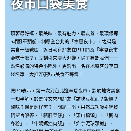
夜市口袋美食
頂著最好逛、最美味、最有魅力、最友善、最環保等
5項冠軍頭銜，制霸全台北的「寧夏夜市」，堪稱是
美食一級戰區！近日就有網友在PTT問及「寧夏夜市
要吃什麼？」立刻引來廣大迴響，除了有鄉民們一一
點名必嚐的特色小吃外，更釣出一名在地饕客分享口
袋名單，大推7間夜市美食不踩雷！
原PO表示，第一次到台北逛寧夏夜市，對於地方美食
一知半解，於是發文求問網友「該吃豆花莊？飯糰？
滷味？還是蚵仔煎？」問題一岀，果然成功吸引吃貨
們留言解答，「豬肝榮仔」、「東山鴨頭」、「鵝肉
冬粉」、「牛媽媽控肉飯」、「炸芋泥球那攤」、