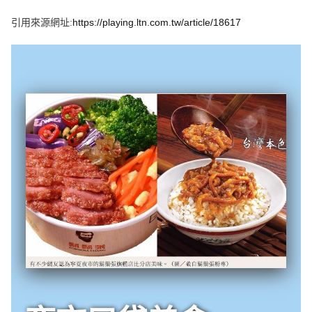
e
v
引用來源網址:
https://playing.ltn.com.tw/article/18617
i
o
u
s