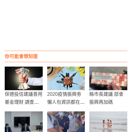
你可能會想知道
保德投信建議善用
2020疫情振興劵
縣市長建議 部會
基金理財 調查僅1
懶人包資訊都在
振興再加碼
成民眾完成退休準
這！七月就要發放
備
了，找不到比這詳
細的資訊了