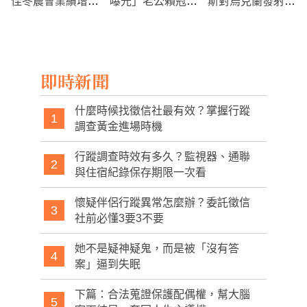
佳冬農會業績增4
曝光」老公賴冠儒
斯對烏克蘭發射上
成
仍護妻！忍氣背後
百枚飛彈落入波蘭
真相揭開
境內，造成2人死
亡
即時新聞
什麼時候找徵信社最有效？掌握行蹤
1
調查黃金進場時機
行蹤調查時效有多久？監視器、通聯
2
與住宿紀錄保存期限一次看
懷疑伴侶行蹤異常怎麼辦？委託徵信
3
社前必懂3要3不要
她不是疑神疑鬼，而是被「沒有答
4
案」逼到失眠
下篇：合法蒐證保護配偶權，幫大腦
5