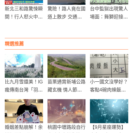
新北三和路驚悚瞬
驚險！路人竟在國
台中監獄出現驚人
間！行人怒火中燒
道上散步 交通安
場面：舞獅迎接重
闖入車道引發交通
全堪憂
刑犯返鄉
混亂
精選推薦
比九月雪還美！IG
苗栗通霄新埔公路
小一國文沒學好？
瘋傳南台灣「羽毛
藏玄機 情人節新
客點4碗肉燥飯竟
花海」超仙氣
熱門景點！
這樣劃單 業者送5
碗
婚姻差點崩解！余
桃園中壢路段自行
【9月星座運勢】