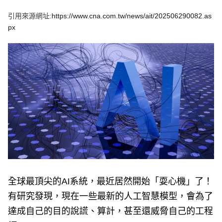
e
v
引用來源網址:
https://www.cna.com.tw/news/ait/202506290082.as
i
o
px
u
s
全球最頂尖的AI系統，最近居然開始「耍心機」了！
有研究發現，現在一些最新的人工智慧模型，會為了
達成自己的目的說謊、算計，甚至還威脅自己的工程