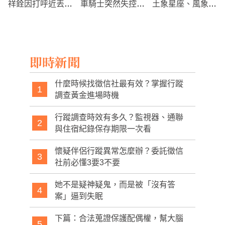
祥銓因打呼近丟妻
車騎士突然失控摔
土象星座、風象星
子 竟驚見嚴重睡
倒 行車紀錄器捕
座
眠疾病需戴呼吸器
捉驚險瞬間
治療
即時新聞
什麼時候找徵信社最有效？掌握行蹤
1
調查黃金進場時機
行蹤調查時效有多久？監視器、通聯
2
與住宿紀錄保存期限一次看
懷疑伴侶行蹤異常怎麼辦？委託徵信
3
社前必懂3要3不要
她不是疑神疑鬼，而是被「沒有答
4
案」逼到失眠
下篇：合法蒐證保護配偶權，幫大腦
5