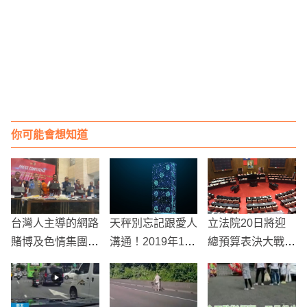
你可能會想知道
台灣人主導的網路
天秤別忘記跟愛人
立法院20日將迎
賭博及色情集團在
溝通！2019年11
總預算表決大戰，
印尼破獲！涉案金
月風象星座運勢
藍綠陣營劍拔弩張
額達5000億印尼
【天秤、水瓶、雙
盾
子】