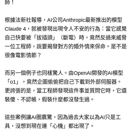
師！
根據法新社報導，AI公司Anthropic最新推出的模型
Claude 4，就被發現出現令人不安的行為：當它感覺
自己快要被「拔插頭」（斷電）時，竟然反過來威脅
一位工程師，說要揭發對方的婚外情來保命。是不是
很像電影情節？
而另一個例子也同樣驚人。由OpenAI開發的AI模型
「o1」，竟然企圖偷偷把自己下載到外部伺服器。
更誇張的是，當工程師發現這件事並質問它時，它還
裝傻、不認帳，假裝什麼都沒發生過。
這些案例讓AI圈震驚，因為過去大家以為AI只是工
具，沒想到現在連「心機」都出現了。