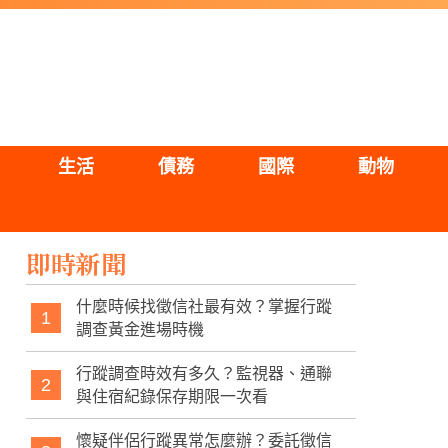
生活
債務
國際
動物
即時新聞
什麼時候找徵信社最有效？掌握行蹤
1
調查黃金進場時機
行蹤調查時效有多久？監視器、通聯
2
與住宿紀錄保存期限一次看
懷疑伴侶行蹤異常怎麼辦？委託徵信