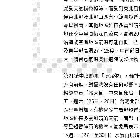
今（24日）是秋季最後一個節氣
感受天氣稍微轉涼，而受到東北風
僅東北部及北部山區有小範圍短暫
零星飄雨，其他地區維持多雲到晴
地夜晚至晨間仍深具涼意，氣溫20
沿海或空曠地區氣溫可能再低一些
及東半部高溫27、28度，中南部
大，請留意氣溫變化適時調整衣物
第21號中度颱風「博羅依」，預
方向前進，對臺灣沒有任何影響。
粉絲專頁「報天氣－中央氣象局」
五、週六（25日、26日）台灣北
區雲量增加，有機會發生局部短暫
地區維持多雲到晴的天氣，南部山
零星短暫陣雨的機率。氣象局表示
下週三（27日至30日）水氣再度