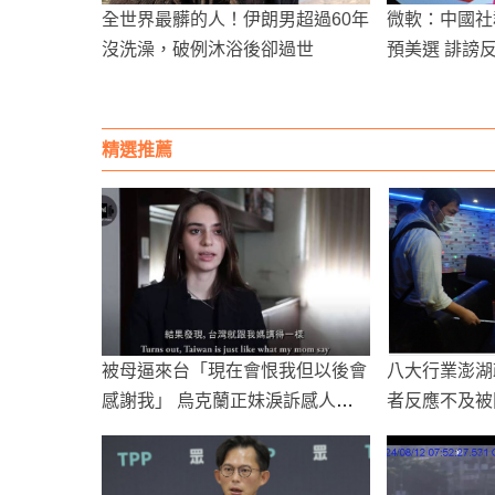
全世界最髒的人！伊朗男超過60年
微軟：中國社
沒洗澡，破例沐浴後卻過世
預美選 誹謗
精選推薦
被母逼來台「現在會恨我但以後會
八大行業澎湖
感謝我」 烏克蘭正妹淚訴感人經
者反應不及被
歷