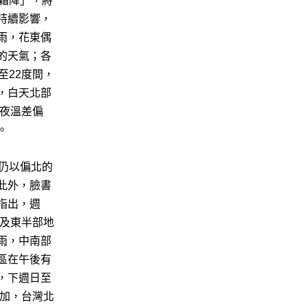
「霜降」，將
持續影響，
雨，花東偶
的天氣；各
至22度間，
，白天北部
日夜溫差偏
。
計仍以偏北的
此外，臉書
指出，週
部及東半部地
雨，中南部
區在午後有
，下週日至
增加，台灣北