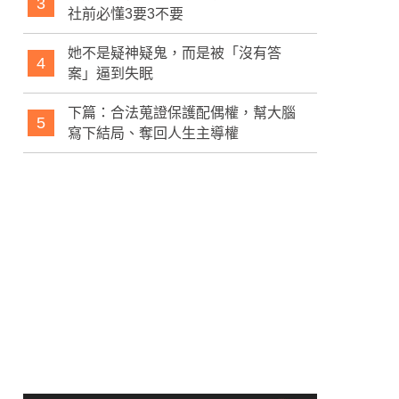
3
社前必懂3要3不要
她不是疑神疑鬼，而是被「沒有答
4
案」逼到失眠
下篇：合法蒐證保護配偶權，幫大腦
5
寫下結局、奪回人生主導權