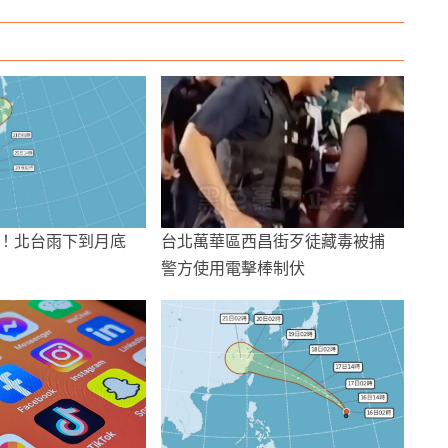
！北台雨下到月底
台北萬華區西昌街歹徒藏毒被捕
度
警方使用電擊棒制伏