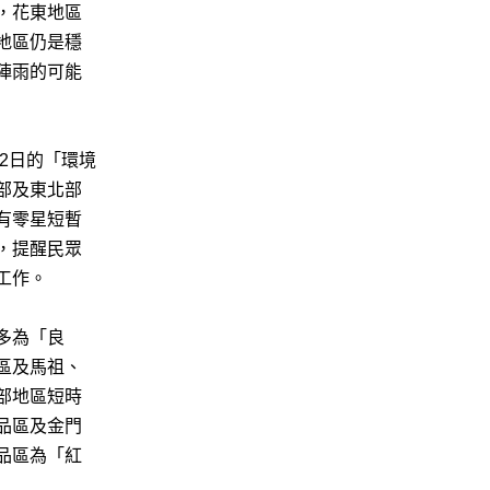
，花東地區
地區仍是穩
陣雨的可能
月2日的「環境
部及東北部
有零星短暫
，提醒民眾
工作。
多為「良
區及馬祖、
部地區短時
品區及金門
品區為「紅