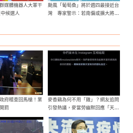
群媒體機器人大軍干
颱風「葡萄桑」將於週四最接近台
反中候選人
灣 專家警示：若南偏或擴大將發
海警
政府稽查回馬槍！業
麥香鷄為何不用「雞」？網友追問
開罰
引發熱議，麥當勞幽默回應「天鷄
不可洩漏」