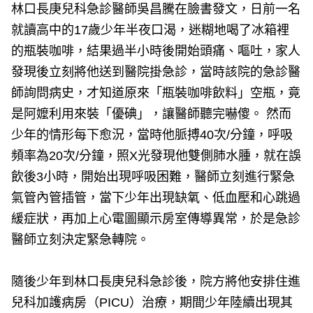
林口長庚兒科急診醫師吳昌騰在臉書發文，日前一名
就讀高中的17歲少年半夜口渴，迷糊地喝了冰箱裡
的瓶裝咖啡，結果過半小時後開始頭痛、嘔吐，家人
發現後立刻將他送到醫院掛急診，當時該院的急診醫
師詢問病史，才知道原來「瓶裝咖啡飲料」空瓶，竟
是阿嬤利用來裝「優碘」，讓醫師聽完嚇傻。 然而
少年的情形每下愈況，當時他脈搏40次/分鐘，呼吸
頻率為20次/分鐘，照X光發現他雙側肺水腫，就在誤
飲後3小時，開始出現呼吸困難，醫師立刻進行緊急
氣管內管插管，當下少年出現缺氧、低血壓和心跳過
緩症狀，再加上心電圖顯示房室傳導異常，於是急診
醫師立刻決定緊急轉院。
隨後少年到林口長庚兒科急診後，院方將他安排住進
兒科加護病房（PICU）治療，期間少年陸續出現其