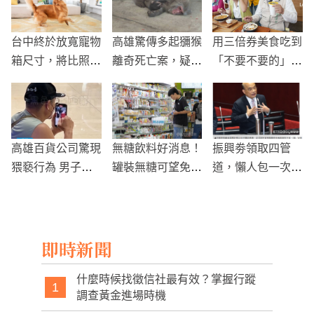
台中終於放寬寵物
高雄驚傳多起獼猴
用三倍券美食吃到
箱尺寸，將比照高
離奇死亡案，疑人
「不要不要的」
鐵試辦
為下毒害命，6年
米可白拍片宣傳台
前的「毒猴犯」恐
南
重出江湖！
高雄百貨公司驚現
無糖飲料好消息！
振興劵領取四管
猥褻行為 男子在
罐裝無糖可望免
道，懶人包一次看
地上偷拍女性引發
稅 電視錄音機也
就可以理解
公憤
將不再課貨物稅
即時新聞
什麼時候找徵信社最有效？掌握行蹤
1
調查黃金進場時機