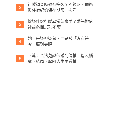
行蹤調查時效有多久？監視器、通聯
2
與住宿紀錄保存期限一次看
懷疑伴侶行蹤異常怎麼辦？委託徵信
3
社前必懂3要3不要
她不是疑神疑鬼，而是被「沒有答
4
案」逼到失眠
下篇：合法蒐證保護配偶權，幫大腦
5
寫下結局、奪回人生主導權