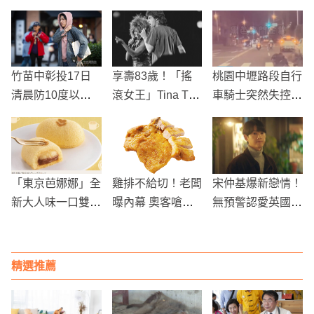
竹苗中彰投17日
享壽83歲！「搖
桃園中壢路段自行
清晨防10度以下
滾女王」Tina Tur
車騎士突然失控摔
低溫 北部白天18
ner驚傳逝世
倒 行車紀錄器捕
至21度
捉驚險瞬間
「東京芭娜娜」全
雞排不給切！老闆
宋仲基爆新戀情！
新大人味一口雙滿
曝內幕 奧客嗆：
無預警認愛英國女
足，絕對是日本必
難怪越來越胖
友，經紀公司證
買伴手禮
實：希望給予溫暖
視線
精選推薦