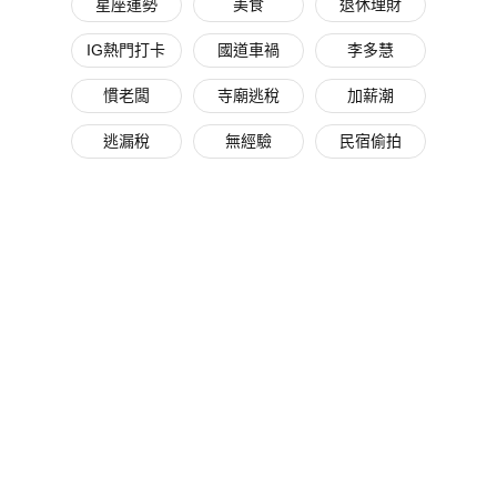
星座運勢
美食
退休理財
IG熱門打卡
國道車禍
李多慧
慣老闆
寺廟逃稅
加薪潮
逃漏稅
無經驗
民宿偷拍