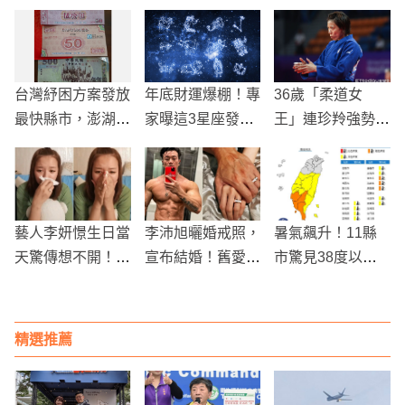
台灣紓困方案發放
年底財運爆棚！專
36歲「柔道女
最快縣市，澎湖預
家曝這3星座發大
王」連珍羚強勢晉
計7/10開始500元
財
級，巴黎奧運最後
現金紓困
舞台初露鋒芒
藝人李妍憬生日當
李沛旭曬婚戒照，
暑氣飆升！11縣
天驚傳想不開！甚
宣布結婚！舊愛蔡
市驚見38度以上
至引發警方到場關
淑臻：祝他幸福
極端高溫
切
精選推薦