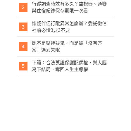
行蹤調查時效有多久？監視器、通聯
2
與住宿紀錄保存期限一次看
懷疑伴侶行蹤異常怎麼辦？委託徵信
3
社前必懂3要3不要
她不是疑神疑鬼，而是被「沒有答
4
案」逼到失眠
下篇：合法蒐證保護配偶權，幫大腦
5
寫下結局、奪回人生主導權