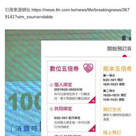
e
v
引用來源網址:
https://news.ltn.com.tw/news/life/breakingnews/367
i
o
9141?utm_source=dable
u
s