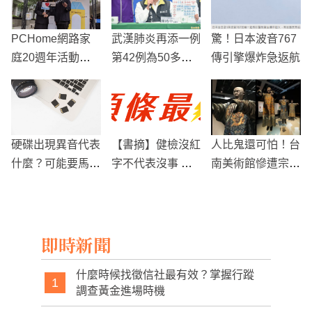
PCHome網路家
武漢肺炎再添一例
驚！日本波音767
庭20週年活動，
第42例為50多歲
傳引擎爆炸急返航
智能倉儲見客
女性
硬碟出現異音代表
【書摘】健檢沒紅
人比鬼還可怕！台
什麼？可能要馬上
字不代表沒事 留
南美術館慘遭宗教
進行資料救援！
意6大警訊避免慢
團體要求停辦「殭
性病纏身
屍展」
即時新聞
什麼時候找徵信社最有效？掌握行蹤
1
調查黃金進場時機