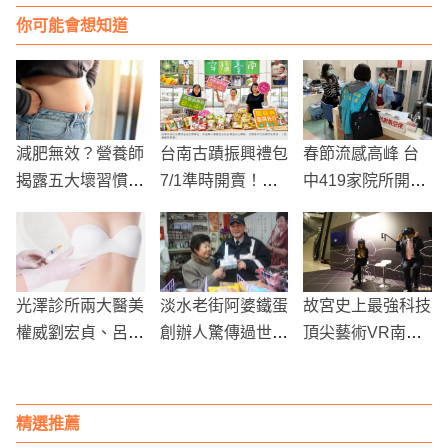
你可能會想知道
減肥無效？營養師
台南古蹟振興禮包
春節流感高峰 台
揭露五大壞習慣，
7/1準時開賣！文
中419家院所開設
簡單調整助你瘦得
創加上傳統零嘴，
特別門診
更快！
走上文青風格
光澤診所兩大醫美
淡水老街阿婆鐵蛋
故宮史上最強科技
權威劉宏貞、呂佾
創辦人驚傳過世！
頂尖藝術VR南院
欣醫師：「自信心
腦中風搶救不治，
展出
是女人性感的關
享壽84歲
鍵！」
精選推薦