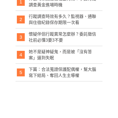
1
調查黃金進場時機
行蹤調查時效有多久？監視器、通聯
2
與住宿紀錄保存期限一次看
懷疑伴侶行蹤異常怎麼辦？委託徵信
3
社前必懂3要3不要
她不是疑神疑鬼，而是被「沒有答
4
案」逼到失眠
下篇：合法蒐證保護配偶權，幫大腦
5
寫下結局、奪回人生主導權