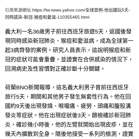
e
v
引用來源網址:
https://tw.news.yahoo.com/全球首例-他出國玩5天-
i
o
同時感染-新冠-猴痘和愛滋-110355465.html
u
s
義大利一名36歲男子前往西班牙旅遊5天，返國後發
現同時感染新冠肺炎、猴痘和愛滋病，成為全球第一
起3病齊發的案例。研究人員表示，這說明猴痘和新
冠的症狀可能會重疊，並證實在合併感染的情況下，
回溯病史及性習慣對正確診斷十分關鍵。
荷蘭BNO新聞報導，這名義大利男子曾前往西班牙
旅行5天，期間和其他男子發生無套性行為。他在回
國約9天後出現發燒、喉嚨痛、疲勞、頭痛和腹股溝
發炎等症狀。他在出現症狀後3天，篩檢確診新冠肺
炎，確診幾小時後，他的左臂就開始出現皮疹，並在
幾天內擴散到全身。隨後他接受一系列的檢測，證實