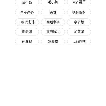
毛小孩
大谷翔平
黃仁勳
星座運勢
美食
退休理財
IG熱門打卡
國道車禍
李多慧
慣老闆
寺廟逃稅
加薪潮
逃漏稅
無經驗
民宿偷拍