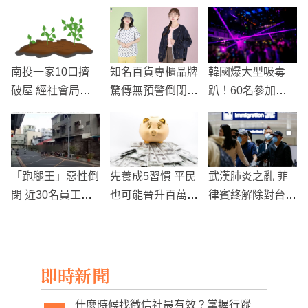
南投一家10口擠
知名百貨專櫃品牌
韓國爆大型吸毒
破屋 經社會局一
驚傳無預警倒閉！
趴！60名參加者
查真相大逆轉
老闆捲款落跑，員
皆感染「愛滋病
工領不到薪資
毒」
「跑腿王」惡性倒
先養成5習慣 平民
武漢肺炎之亂 菲
閉 近30名員工遭
也可能晉升百萬富
律賓終解除對台禁
惡意欠薪
翁！
令 義美400移工寫
信杜特蒂請願
即時新聞
什麼時候找徵信社最有效？掌握行蹤