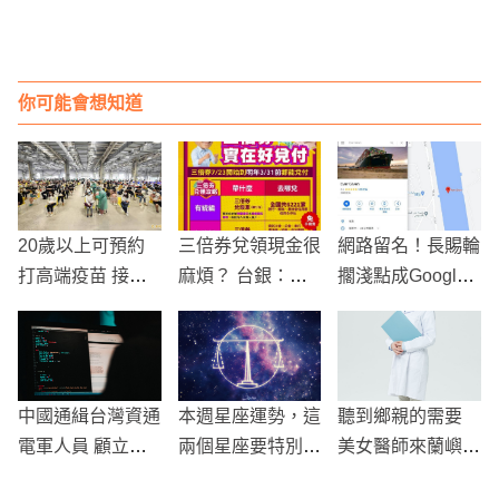
你可能會想知道
20歲以上可預約
三倍券兌領現金很
網路留名！長賜輪
打高端疫苗 接種
麻煩？ 台銀：手
擱淺點成Google
時程、線上預約方
續已簡化
地標 還拿下5顆星
式一次看
中國通緝台灣資通
本週星座運勢，這
聽到鄉親的需要
電軍人員 顧立
兩個星座要特別注
美女醫師來蘭嶼
雄：資料多是網路
意身體健康了！
了！引騷動