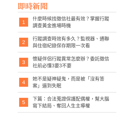
即時新聞
什麼時候找徵信社最有效？掌握行蹤
1
調查黃金進場時機
行蹤調查時效有多久？監視器、通聯
2
與住宿紀錄保存期限一次看
懷疑伴侶行蹤異常怎麼辦？委託徵信
3
社前必懂3要3不要
她不是疑神疑鬼，而是被「沒有答
4
案」逼到失眠
下篇：合法蒐證保護配偶權，幫大腦
5
寫下結局、奪回人生主導權