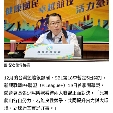
e
v
i
o
u
s
圖/記者梁偉銘攝
12月的台灣籃壇很熱鬧，SBL第18季暫定5日開打，
新興職籃P+聯盟（P.League+）19日首季開幕戰，
體育署長張少熙樂觀看待兩大聯盟正面對決，「兄弟
爬山各自努力，若能良性競爭，共同提升實力與大環
境，對球迷其實是好事。」