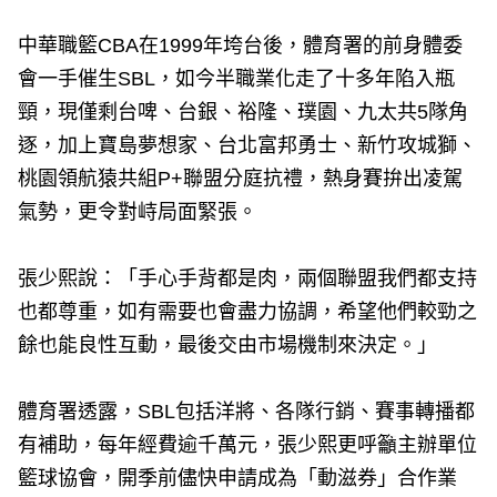
中華職籃CBA在1999年垮台後，體育署的前身體委
會一手催生SBL，如今半職業化走了十多年陷入瓶
頸，現僅剩台啤、台銀、裕隆、璞園、九太共5隊角
逐，加上寶島夢想家、台北富邦勇士、新竹攻城獅、
桃園領航猿共組P+聯盟分庭抗禮，熱身賽拚出凌駕
氣勢，更令對峙局面緊張。
張少熙說：「手心手背都是肉，兩個聯盟我們都支持
也都尊重，如有需要也會盡力協調，希望他們較勁之
餘也能良性互動，最後交由市場機制來決定。」
體育署透露，SBL包括洋將、各隊行銷、賽事轉播都
有補助，每年經費逾千萬元，張少熙更呼籲主辦單位
籃球協會，開季前儘快申請成為「動滋券」合作業