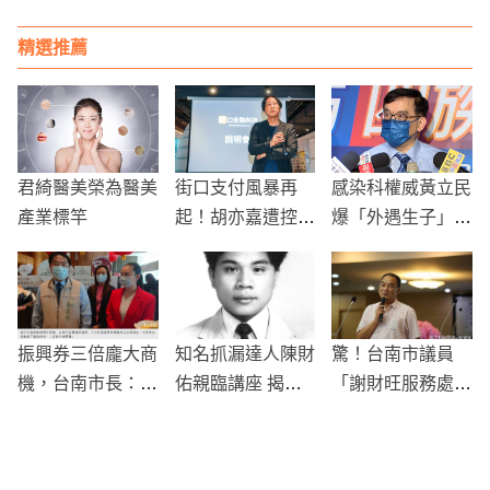
舊檔案，將強化人
員保護措施
精選推薦
君綺醫美榮為醫美
街口支付風暴再
感染科權威黃立民
產業標竿
起！胡亦嘉遭控挪
爆「外遇生子」？
用14億交割款
被拍頻接送男童共
泰山提告侵占北檢
進晚餐 本尊親上
介入調查
火線回應
振興券三倍龐大商
知名抓漏達人陳財
驚！台南市議員
機，台南市長：會
佑親臨講座 揭密
「謝財旺服務處」
主動稽查不肖業者
防水修繕秘訣
凌晨遭人惡意連開
提高價格情況
30槍，鐵門全是
彈孔