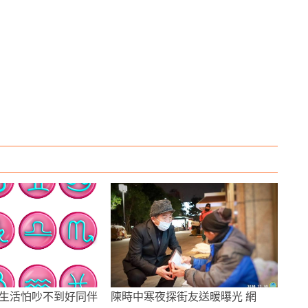
生活怕吵不到好同伴
陳時中寒夜探街友送暖曝光 網