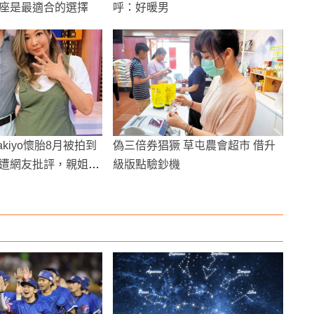
座是最適合的選擇
呼：好暖男
kiyo懷胎8月被拍到
偽三倍券猖獗 草屯農會超市 借升
遭網友批評，親姐緩
級版點驗鈔機
也狂抽