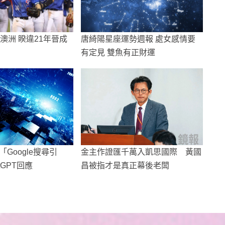
澳洲 睽違21年晉成
唐綺陽星座運勢週報 處女感情要
有定見 雙魚有正財運
Google搜尋引
金主作證匯千萬入凱思國際 黃國
tGPT回應
昌被指才是真正幕後老闆