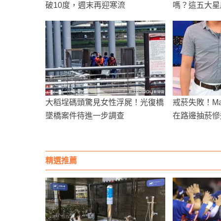
破10度，週末再迎寒流
嗎？這五大星
大稻埕碼頭驚見女性浮屍！光復橋
戒菸失敗！Ma
墜橋案件待進一步調查
在路邊抽菸慘
頰：媽媽懷孕
精選推薦