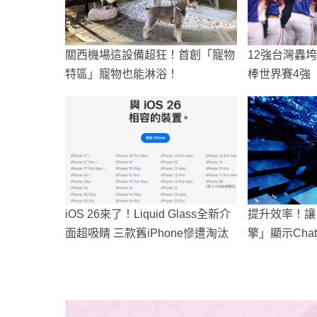
關西機場這設備超狂！首創「寵物
12強台灣轟垮
特區」寵物也能淋浴！
棒世界賽4強
iOS 26來了！Liquid Glass全新介
提升效率！讓「
面超吸睛 三款舊iPhone慘遭淘汰
擎」顯示Cha