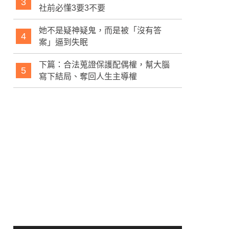
3
社前必懂3要3不要
她不是疑神疑鬼，而是被「沒有答
4
案」逼到失眠
下篇：合法蒐證保護配偶權，幫大腦
5
寫下結局、奪回人生主導權