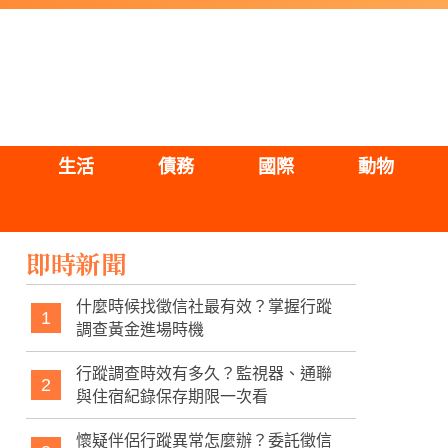
生活
債務
國際
動物
即時新聞
什麼時候找徵信社最有效？掌握行蹤
1
調查黃金進場時機
行蹤調查時效有多久？監視器、通聯
2
與住宿紀錄保存期限一次看
懷疑伴侶行蹤異常怎麼辦？委託徵信