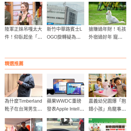
骨錯位」幽默軋車
職場霸凌3案成立
e Liens Harmony
阿吉仔
處分7人
吊墜展優雅
陸軍正妹吊嘎太大
新竹中華路賓士L
搶賺過年財！毛孩
件！仰臥起坐「掉
OGO旋轉疑為安
外宿過好年 寵物
出半顆籃球奶」
裝不良 當局已通
旅館大爆滿
知廠商處理
精選推薦
為什麼Timberland
蘋果WWDC重磅
嘉義幼兒園爆「抱
靴子在台灣男生中
發表Apple Intellig
錯小孩」烏龍事件
不再流行？網友熱
ence！AI功能全
家長怒吼報警
議“高矮”與“氣候”
開放、Siri個人化