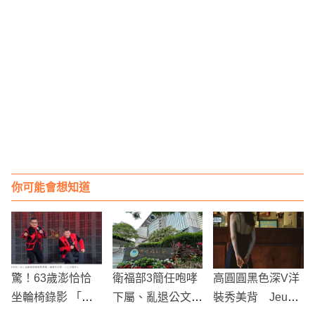
你可能會想知道
驚！63歲澎恰恰
衛福部3簡任咆哮
高圓圓黑色深V洋
坐輪椅錄影 「髖
下屬、亂退公文
裝秀美背 Jeux d