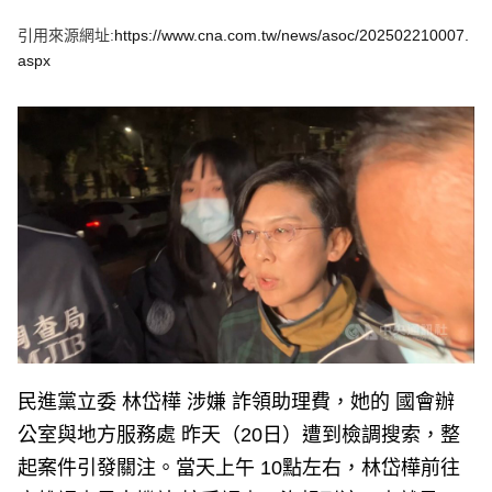
e
v
引用來源網址:
https://www.cna.com.tw/news/asoc/202502210007.
i
o
aspx
u
s
民進黨立委 林岱樺 涉嫌 詐領助理費，她的 國會辦
公室與地方服務處 昨天（20日）遭到檢調搜索，整
起案件引發關注。當天上午 10點左右，林岱樺前往