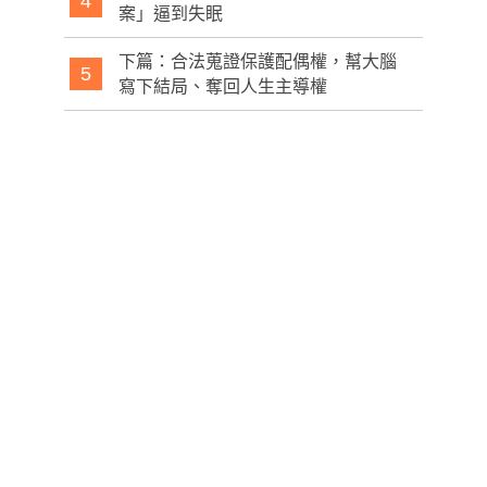
4
案」逼到失眠
下篇：合法蒐證保護配偶權，幫大腦
5
寫下結局、奪回人生主導權