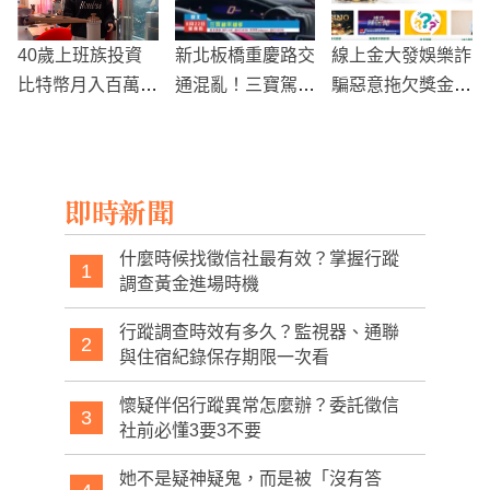
因素
升級等亮點一次看
40歲上班族投資
新北板橋重慶路交
線上金大發娛樂詐
比特幣月入百萬，
通混亂！三寶駕駛
騙惡意拖欠獎金？
翻身千萬富翁，投
頻繁違規，市民憂
玩家：說我風控卻
資秘訣大揭露
心
提不出證據
即時新聞
什麼時候找徵信社最有效？掌握行蹤
1
調查黃金進場時機
行蹤調查時效有多久？監視器、通聯
2
與住宿紀錄保存期限一次看
懷疑伴侶行蹤異常怎麼辦？委託徵信
3
社前必懂3要3不要
她不是疑神疑鬼，而是被「沒有答