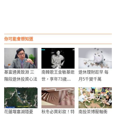
你可能會想知道
基富通黃致淵 三
南韓歌王金敏基逝
退休理財趁早 每
階段退休投資心法
世，享年73歲
月5千變千萬
——胃癌奪走音樂
與藝術巨擘
花蓮堰塞湖隱憂
秋冬必買彩妝！特
南投茶博壓軸衝