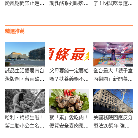
颱風期間禁止進入
調乳酪系列眼影幫
了！明試吃票選
溪床活動以防萬一
你打造完美妝容
「烤豬王」 用三
倍券抽汽車
精選推薦
誠品生活擴展南台
父母要錢一定要給
全台最大「親子室
灣版圖，台南碳佐
嗎？扶養義務不是
內樂園」新開幕！
麻里港區即將迎來
無上限付款
玩冰上碰碰車、夢
旗艦店
幻光影展當網美
哈利、梅根生啦！
就「素」愛吃肉！
美國務院回應反分
第二胎小公主名
優質安全素肉漿哪
裂法20週年 強調
字，用最可愛的方
裡買成為近期熱門
確保台灣人民安全