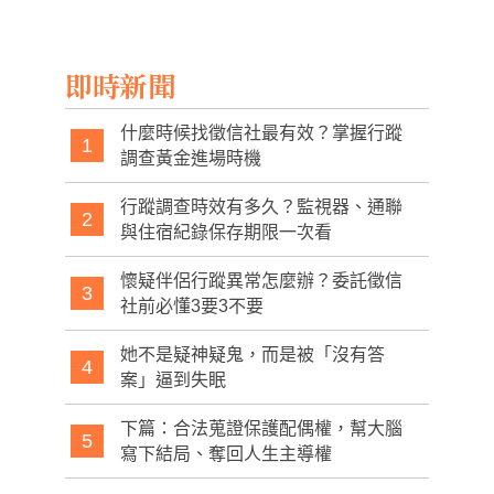
式致敬英國女王、
話題
黛安娜王妃
即時新聞
什麼時候找徵信社最有效？掌握行蹤
1
調查黃金進場時機
行蹤調查時效有多久？監視器、通聯
2
與住宿紀錄保存期限一次看
懷疑伴侶行蹤異常怎麼辦？委託徵信
3
社前必懂3要3不要
她不是疑神疑鬼，而是被「沒有答
4
案」逼到失眠
下篇：合法蒐證保護配偶權，幫大腦
5
寫下結局、奪回人生主導權