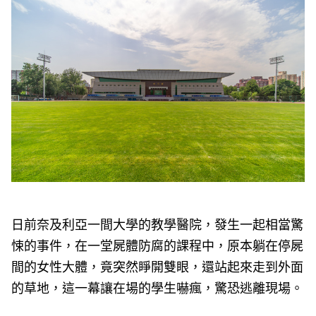
e
v
i
o
u
s
日前奈及利亞一間大學的教學醫院，發生一起相當驚
悚的事件，在一堂屍體防腐的課程中，原本躺在停屍
間的女性大體，竟突然睜開雙眼，還站起來走到外面
的草地，這一幕讓在場的學生嚇瘋，驚恐逃離現場。