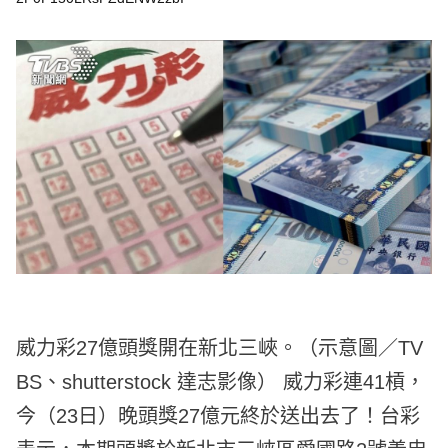
e
v
i
o
u
s
威力彩27億頭獎開在新北三峽。（示意圖／TV
BS、shutterstock 達志影像） 威力彩連41槓，
今（23日）晚頭獎27億元終於送出去了！台彩