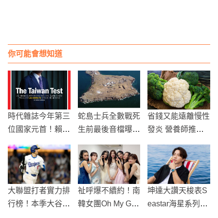
你可能會想知道
時代雜誌今年第三
蛇島士兵全數戰死
省錢又能遠離慢性
位國家元首！賴清
生前最後音檔曝
發炎 營養師推薦6
德登上封面：團結
光！嗆俄軍「去你
種他們最喜歡的冷
確保主權不被侵犯
X的」
凍蔬菜
大聯盟打者實力排
祉呼爆不續約！南
坤達大讚天梭表S
行榜！本季大谷翔
韓女團Oh My Girl
eastar海星系列：
平掉至第四，法官
組合改以6人發展
穿搭利器，功能兼