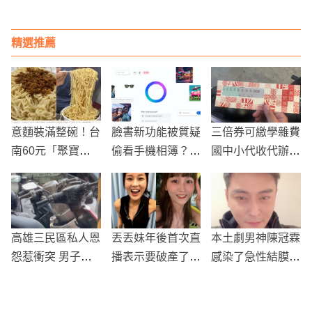
賈吉穩居榜首
具時尚感
精選推薦
意麵裝滿整碗！台
臉書新功能被質疑
三倍券可繳學雜費
南60元「聚寶盆
偷看手機相簿？M
國中小代收代辦費
意麵」網狂讚：一
eta AI分析未上傳
都適用
個人能當三餐
照片引爆隱私疑
慮！
高雄三民區私人恩
丟丟妹年後首次直
本土劇男神陳冠霖
怨惹衝突 男子車
播表示要破產了！
感染了急性結膜
門猛打對方引發激
「1月慘賠1500
炎！還以為偷割雙
烈爭執
萬」！遭員工捅刀
眼皮