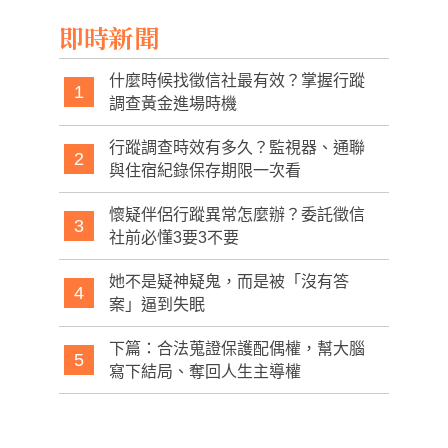
即時新聞
什麼時候找徵信社最有效？掌握行蹤
1
調查黃金進場時機
行蹤調查時效有多久？監視器、通聯
2
與住宿紀錄保存期限一次看
懷疑伴侶行蹤異常怎麼辦？委託徵信
3
社前必懂3要3不要
她不是疑神疑鬼，而是被「沒有答
4
案」逼到失眠
下篇：合法蒐證保護配偶權，幫大腦
5
寫下結局、奪回人生主導權