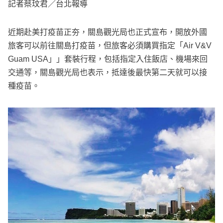
e
記者蔡玟君／台北報導
v
i
o
近期赴美打疫苗正夯，關島觀光局也正式宣布，開放外國
u
s
旅客可以前往關島打疫苗，但旅客必須購買指定「Air V&V
Guam USA」」套裝行程，包括指定入住飯店、機場來回
交通等，關島觀光局也表示，抵達後最快第二天就可以接
種疫苗。