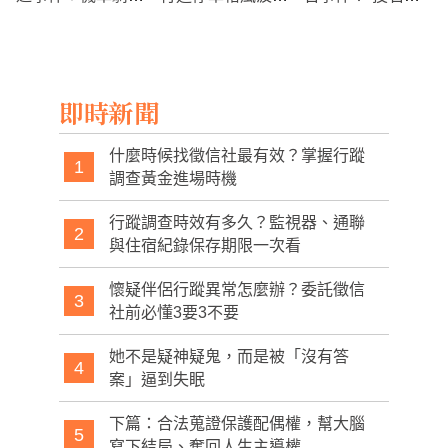
撞人後逃逸，警方
歇 又被點名捲入
出動引發社區恐慌
全力追查
綠營初選爭議
即時新聞
什麼時候找徵信社最有效？掌握行蹤
1
調查黃金進場時機
行蹤調查時效有多久？監視器、通聯
2
與住宿紀錄保存期限一次看
懷疑伴侶行蹤異常怎麼辦？委託徵信
3
社前必懂3要3不要
她不是疑神疑鬼，而是被「沒有答
4
案」逼到失眠
下篇：合法蒐證保護配偶權，幫大腦
5
寫下結局、奪回人生主導權