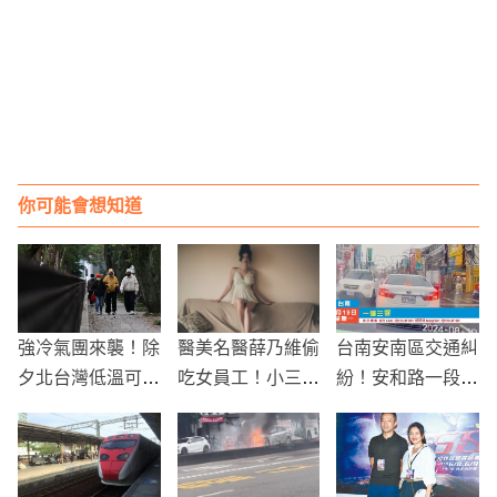
你可能會想知道
強冷氣團來襲！除
醫美名醫薛乃維偷
台南安南區交通糾
夕北台灣低溫可降
吃女員工！小三懷
紛！安和路一段車
至9度，注意積雪
孕拍婚紗照生子
禍責任爭議引發關
與道路濕滑
正宮怒告求償300
注
萬判賠百萬