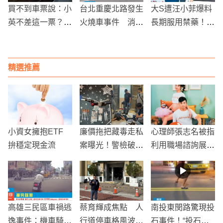
買不到車票說：小
台北重慶北路發生
大S遭汪小菲爆料
英不差這一票？
火燒車事件 消防
長期服用禁藥！大
老闆霸氣表示准你
隊快速撲滅火勢
S經紀人駁：熙媛
半天假
從不做違法的事
精選推薦
小資女擁抱ETF
廉價拖把藏毒走私
心理師張志名被指
拚穩定現金流
案曝光！警檢破門
利用職場諮詢展感
攻堅 斬斷市值420
情 懷孕後翻臉不
0萬毒品流入管道
認帳惹爭議
高雄三民區車禍逃
蔡育輝成焦點 人
南投東閔路驚現投
逸事件：機車騎士
行道停車格風波未
石事件！“投石隊”