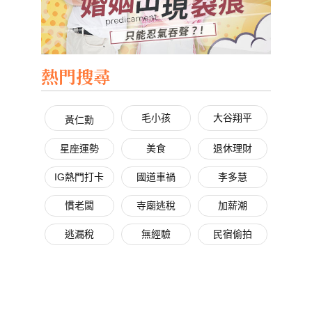
熱門搜尋
毛小孩
大谷翔平
黃仁勳
星座運勢
美食
退休理財
IG熱門打卡
國道車禍
李多慧
慣老闆
寺廟逃稅
加薪潮
逃漏稅
無經驗
民宿偷拍