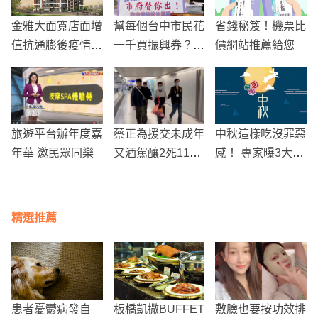
金雅大面寬店面增
幫每個台中市民花
省錢秘笈！機票比
值抗通膨後疫情時
一千買振興券？市
價網站推薦給您
代新贏家
長：目前無法做到
旅遊平台辦年度嘉
蔡正為援交未成年
中秋這樣吃沒罪惡
年華 邀民眾同樂
又酒駕釀2死11
感！ 專家曝3大鏟
傷 潛逃美國8年
油秘招
遭遣返回台受審
精選推薦
患者憂鬱病發自
板橋凱撒BUFFET
敷臉也要按功效排