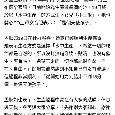
e
v
布懷孕喜訊，日前開始為生產做準備的她，19日終
i
o
於以「水中生產」的方式生下女兒「小玉米」，她也
u
s
開心PO上母女合照表示：「是個天使孩子」。
孟耿如19日在社群報喜，透露已經順利生產完畢，
她表示生產方式是選擇「水中生產」，希望一切的環
節都是自然的，所以沒打無痛分娩、點滴，也沒有催
生、剪會陰，「希望玉米的一切也都能很自然、自
在、自由。」她坦言雖然痛到不知自己有沒有流淚，
但過程非常順利，「從開始用力到結束不到18分
鐘，是個天使孩子。」
孟耿如也表示，生產過程中實在有太多的感觸，休息
幾天後，會再與大家分享，「先謝謝大家關心…謝謝