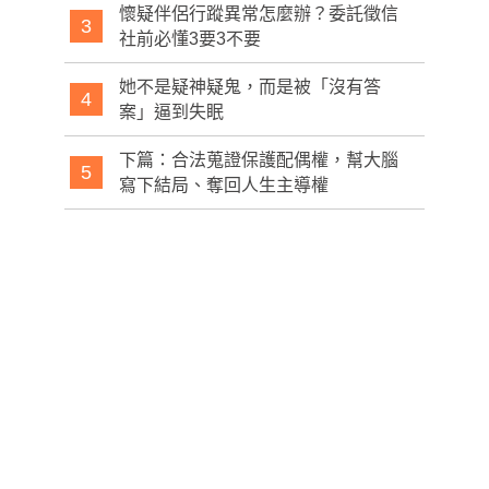
懷疑伴侶行蹤異常怎麼辦？委託徵信
3
社前必懂3要3不要
她不是疑神疑鬼，而是被「沒有答
4
案」逼到失眠
下篇：合法蒐證保護配偶權，幫大腦
5
寫下結局、奪回人生主導權