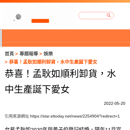
首頁
專題報導
娛樂
恭喜！孟耿如順利卸貨，水中生產誕下愛女
恭喜！孟耿如順利卸貨，水
中生產誕下愛女
2022-05-20
引用來源網址:
https://star.ettoday.net/news/2254904?redirect=1
P
r
女星孟耿如2020年與黃子佼登記結婚，隔年11月宣