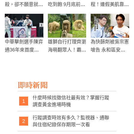
殺，卻不願意就
吃到飽 9月底前銀
程！連假美肌靠
醫，因為他的寵物
髮族雙人行第2人
「5天面膜保養
們還沒找到新家！
半價
法」維持透亮美肌
中華擊劍選手陳弈
雄獅自行打理齊瀏
為快篩劑被吳宗憲
通36年來首度晉
海萌翻眾人！霸氣
嗆告 永和區安和
級奧運男子個人鈍
全失
里長：不會改任何
劍32強
一字
即時新聞
什麼時候找徵信社最有效？掌握行蹤
1
調查黃金進場時機
行蹤調查時效有多久？監視器、通聯
2
與住宿紀錄保存期限一次看