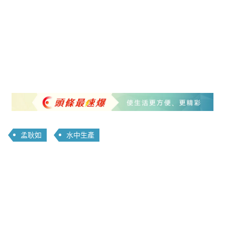
孟耿如
水中生產