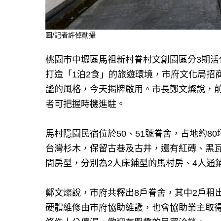
圖/記者許倬勛攝
桃園市中壢區馬祖新村眷村文創園區分3期
打造「1泊2食」的旅遊環境，市府文化局招
謐的風格，今天揭牌啟用。市長鄭文燦說，前
者可把握時機進駐。
馬村隱園民宿位於50、51號眷舍，占地約8
台灣杉木，保留古巷及古井，還有紅磚、黑
間房型，分別為2人床鋪型的馬村房、4人通
鄭文燦說，市府共釋出8戶眷舍，其中2戶租
硬體維修由市府協助維護，也會協助業主取