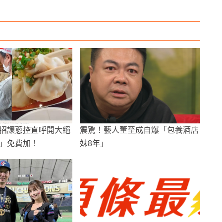
招讓蔥控直呼開大絕
震驚！藝人董至成自爆「包養酒店
」免費加！
妹8年」