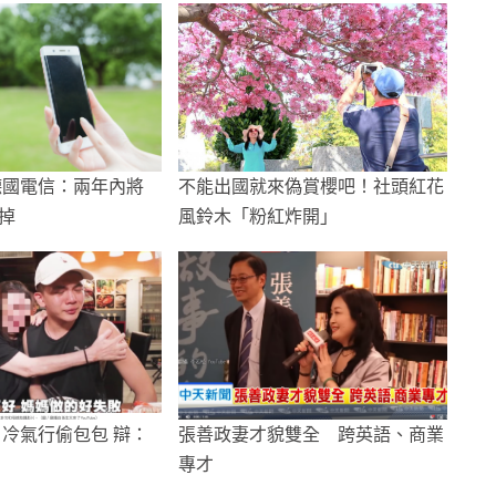
德國電信：兩年內將
不能出國就來偽賞櫻吧！社頭紅花
掉
風鈴木「粉紅炸開」
 冷氣行偷包包 辯：
張善政妻才貌雙全 跨英語、商業
專才