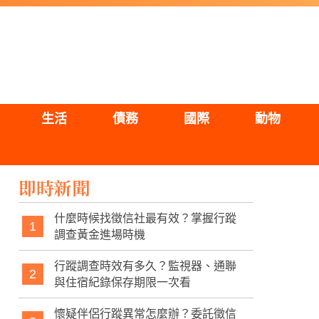
生活
債務
國際
動物
即時新聞
什麼時候找徵信社最有效？掌握行蹤
1
調查黃金進場時機
行蹤調查時效有多久？監視器、通聯
2
與住宿紀錄保存期限一次看
懷疑伴侶行蹤異常怎麼辦？委託徵信