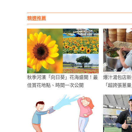
精選推薦
秋季河濱「向日葵」花海盛開！最
爆汁湯包店新
佳賞花地點、時間一次公開
「超誇張蔥量