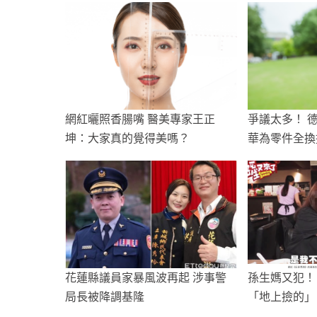
網紅曬照香腸嘴 醫美專家王正
爭議太多！ 
坤：大家真的覺得美嗎？
華為零件全換
花蓮縣議員家暴風波再起 涉事警
孫生媽又犯！
局長被降調基隆
「地上撿的」