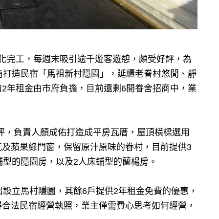
活化完工，每週末吸引逾千遊客遊憩，頗受好評，為
商打造民宿「馬祖新村隱園」，延續老眷村悠閒、靜
2年租金由市府負擔，目前還剩6間眷舍招商中，業
0坪，負責人顏成佑打造成平房瓦厝，屋頂橫樑選用
瓦及蘋果綠門窗，保留原汁原味的眷村，目前提供3
鋪型的隱園房，以及2人床鋪型的蘭楊房。
出設立馬村隱園，其餘6戶提供2年租金免費的優惠，
得合法民宿經營執照，業主僅需費心思考如何經營，