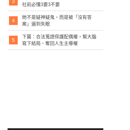
3
社前必懂3要3不要
她不是疑神疑鬼，而是被「沒有答
4
案」逼到失眠
下篇：合法蒐證保護配偶權，幫大腦
5
寫下結局、奪回人生主導權