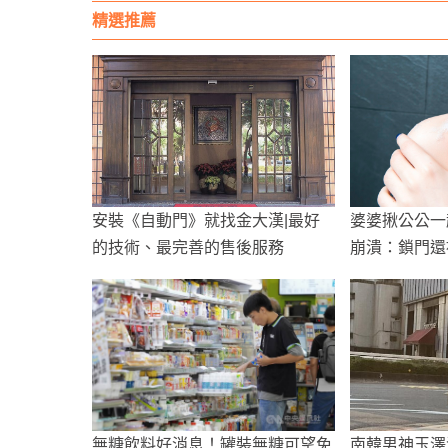
精選推薦
安裝《自動門》就找金大漢|最好
婆婆揪公公一
的技術、最完善的售後服務
崩潰：鎖門還
無糖飲料好消息！罐裝無糖可望免
南韓男神玉澤