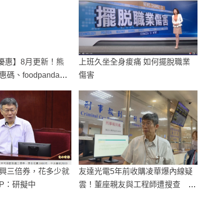
da優惠】8月更新！熊
上班久坐全身痠痛 如何擺脫職業
碼、foodpanda免
傷害
新銀行折扣優惠碼懶
興三倍券，花多少就
友達光電5年前收購凌華爆內線疑
P：研擬中
雲！董座親友與工程師遭搜查 多
人獲利破百萬