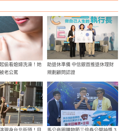
起偷看媳婦洗澡！她
助退休準備 中信銀首推退休理財
被老公罵
規劃顧問認證
演現身台北街頭！目
馬公商圈購物節三倍券公開抽獎 3