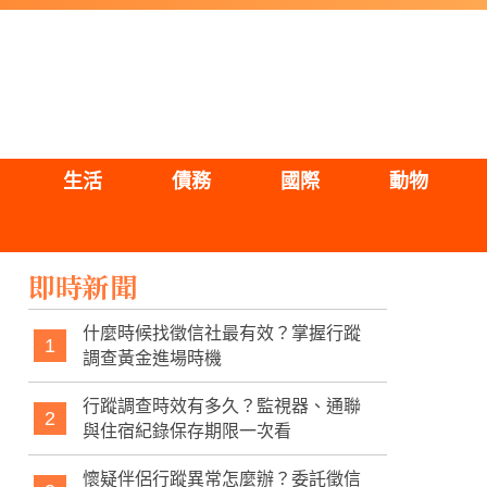
生活
債務
國際
動物
即時新聞
什麼時候找徵信社最有效？掌握行蹤
1
調查黃金進場時機
行蹤調查時效有多久？監視器、通聯
2
與住宿紀錄保存期限一次看
懷疑伴侶行蹤異常怎麼辦？委託徵信