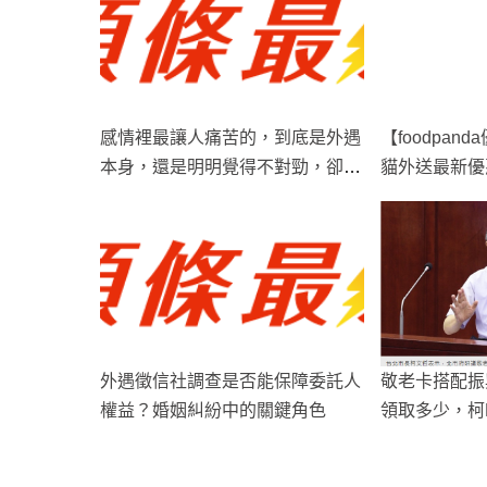
感情裡最讓人痛苦的，到底是外遇
【foodpan
本身，還是明明覺得不對勁，卻一
貓外送最新優惠
直找不到證據，最後只能靠徵信調
運優惠券、最
查釐清現實？
人包總整理
外遇徵信社調查是否能保障委託人
敬老卡搭配振
權益？婚姻糾紛中的關鍵角色
領取多少，柯