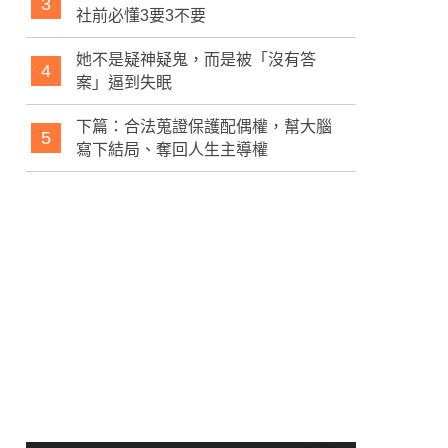
3
社前必懂3要3不要
她不是疑神疑鬼，而是被「沒有答
4
案」逼到失眠
下篇：合法蒐證保護配偶權，幫大腦
5
寫下結局、奪回人生主導權