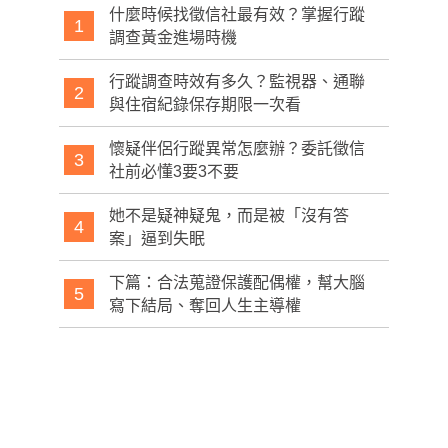
什麼時候找徵信社最有效？掌握行蹤
1
調查黃金進場時機
行蹤調查時效有多久？監視器、通聯
2
與住宿紀錄保存期限一次看
懷疑伴侶行蹤異常怎麼辦？委託徵信
3
社前必懂3要3不要
她不是疑神疑鬼，而是被「沒有答
4
案」逼到失眠
下篇：合法蒐證保護配偶權，幫大腦
5
寫下結局、奪回人生主導權