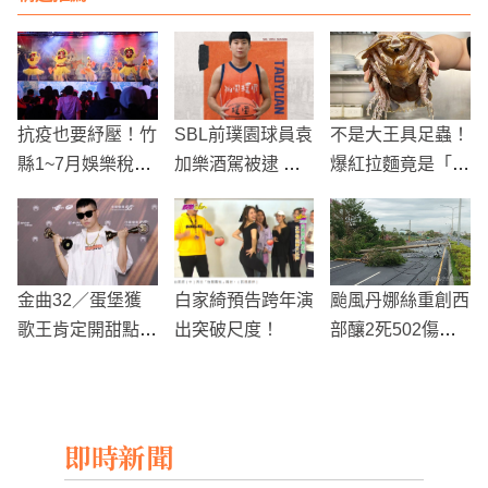
抗疫也要紓壓！竹
SBL前璞園球員袁
不是大王具足蟲！
縣1~7月娛樂稅因
加樂酒駕被逮 酒
爆紅拉麵竟是「詹
三倍券有微幅成長
測值達0.7毫克
姆斯具足蟲」
金曲32／蛋堡獲
白家綺預告跨年演
颱風丹娜絲重創西
歌王肯定開甜點派
出突破尺度！
部釀2死502傷
對 女兒超萌軟語
超過40萬戶停電
融化漢子心
搶修中
即時新聞