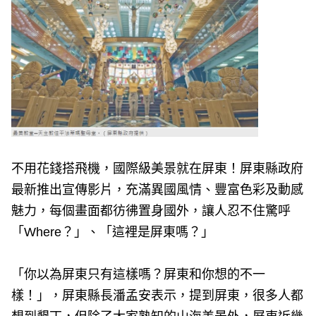
e
v
i
o
u
s
不用花錢搭飛機，國際級美景就在屏東！屏東縣政府
最新推出宣傳影片，充滿異國風情、豐富色彩及動感
魅力，每個畫面都彷彿置身國外，讓人忍不住驚呼
「Where？」、「這裡是屏東嗎？」
「你以為屏東只有這樣嗎？屏東和你想的不一
樣！」，屏東縣長潘孟安表示，提到屏東，很多人都