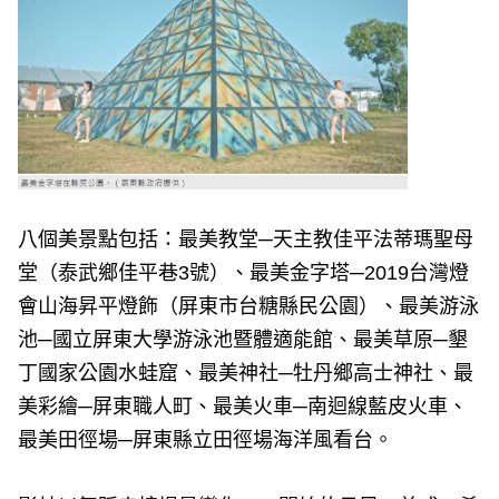
八個美景點包括：最美教堂─天主教佳平法蒂瑪聖母
堂（泰武鄉佳平巷3號）、最美金字塔─2019台灣燈
會山海昇平燈飾（屏東市台糖縣民公園）、最美游泳
池─國立屏東大學游泳池暨體適能館、最美草原─墾
丁國家公園水蛙窟、最美神社─牡丹鄉高士神社、最
美彩繪─屏東職人町、最美火車─南迴線藍皮火車、
最美田徑場─屏東縣立田徑場海洋風看台。