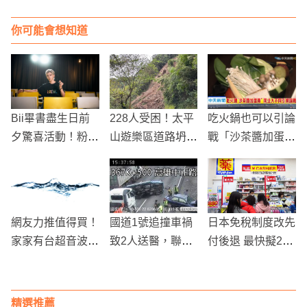
你可能會想知道
Bii畢書盡生日前
228人受困！太平
吃火鍋也可以引論
夕驚喜活動！粉絲
山遊樂區道路坍方
戰「沙茶醬加蛋
送上心意，他淚眼
無法通行
黃」 南北大不同
看祝福影片
網友力推值得買！
國道1號追撞車禍
日本免稅制度改先
家家有台超音波清
致2人送醫，聯結
付後退 最快擬202
洗機，省時又省力
車變道失控引發連
6年4月上路
環撞
精選推薦