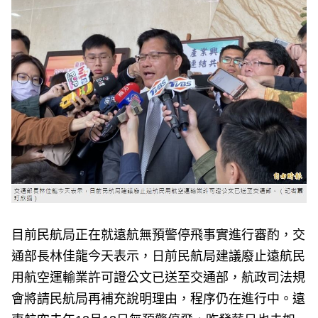
e
v
i
o
u
s
目前民航局正在就遠航無預警停飛事實進行審酌，交
通部長林佳龍今天表示，日前民航局建議廢止遠航民
用航空運輸業許可證公文已送至交通部，航政司法規
會將請民航局再補充說明理由，程序仍在進行中。遠