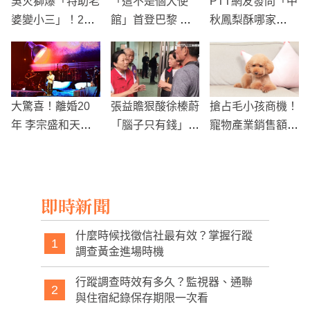
吳火獅爆「特助老
「這不是個大使
PTT網友發問「中
婆變小三」！20
館」首登巴黎 台
秋鳳梨酥哪家
年私生女風波再
灣議題引發共鳴
好」？饕客激推霸
起 知情人：全家
主的美味秘訣就在
早就知道
內餡
大驚喜！離婚20
張益贍狠酸徐榛蔚
搶占毛小孩商機！
年 李宗盛和天后
「腦子只有錢」
寵物產業銷售額1
前妻林憶蓮「同
童子賢曝捐7千萬
0年來增長7成
框」了
遭誤用風波再被提
即時新聞
什麼時候找徵信社最有效？掌握行蹤
1
調查黃金進場時機
行蹤調查時效有多久？監視器、通聯
2
與住宿紀錄保存期限一次看