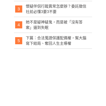
懷疑伴侶行蹤異常怎麼辦？委託徵信
3
社前必懂3要3不要
她不是疑神疑鬼，而是被「沒有答
4
案」逼到失眠
下篇：合法蒐證保護配偶權，幫大腦
5
寫下結局、奪回人生主導權