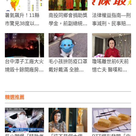
暑氣飆升！11縣
南投同鄉會捐助獎
法律權益指南—刑
市驚見38度以上
學金，前副總統吳
事減刑、民事賠償
極端高溫
敦義也到場力挺
與調解效力解析
台中潭子工廠大火
毛小孩拚防疫口罩
瓊瑤離世前6天前
燒毀十餘間廠房
戴好戴滿 全臉只
憶亡夫 醫嘆和朱
火勢猛烈濃煙密
剩眼睛看的見！
銘一樣「走上絕
佈，數十名消防員
路」提醒長者3危
全力扑救
機
精選推薦