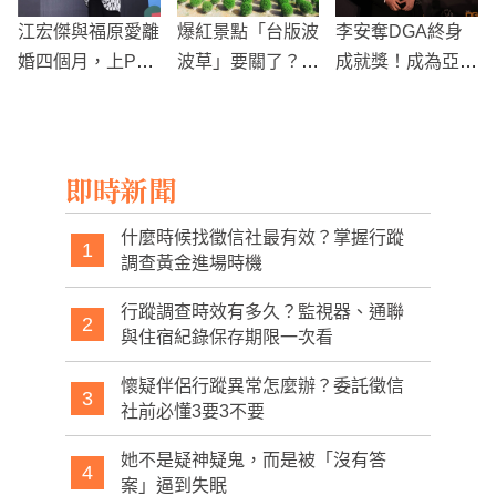
江宏傑與福原愛離
爆紅景點「台版波
李安奪DGA終身
婚四個月，上Pod
波草」要關了？這
成就獎！成為亞洲
cast首談心境變化
３大網美秘境也遭
首位獲得這項殊榮
踐踏暫時封閉
的導演
即時新聞
什麼時候找徵信社最有效？掌握行蹤
1
調查黃金進場時機
行蹤調查時效有多久？監視器、通聯
2
與住宿紀錄保存期限一次看
懷疑伴侶行蹤異常怎麼辦？委託徵信
3
社前必懂3要3不要
她不是疑神疑鬼，而是被「沒有答
4
案」逼到失眠