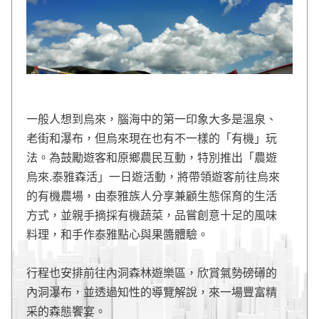
一般人想到烏來，腦海中的第一印象大多是溫泉、
老街和瀑布，但烏來現在也有不一樣的「有機」玩
法。為鼓勵遊客和原鄉農民互動，特別推出「農遊
烏來.泰雅森活」一日遊活動，將帶領遊客前往烏來
的有機農場，由泰雅族人分享兼顧生態保育的生活
方式，並親手摘採有機蔬菜，品嘗創意十足的風味
料理，和手作泰雅點心與果醬體驗。
行程也安排前往內洞森林遊樂區，欣賞氣勢磅礡的
內洞瀑布，並透過知性的導覽解說，來一場豐富精
采的森態饗宴。