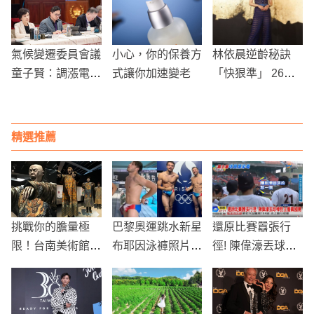
禮、邱子恩遭收押
人法庭爆衝突
禁見
氣候變遷委員會議
小心，你的保養方
林依晨逆齡秘訣
童子賢：調漲電價
式讓你加速變老
「快狠準」 26歲
是還台電公道
起用香奈兒保養能
凍齡
精選推薦
挑戰你的膽量極
巴黎奧運跳水新星
還原比賽囂張行
限！台南美術館
布耶因泳褲照片引
徑! 陳偉濠丟球棒
《亞洲的地獄與幽
發網絡熱議：年輕
對主審飆國罵
魂》特展即將登場
選手的魅力與成就