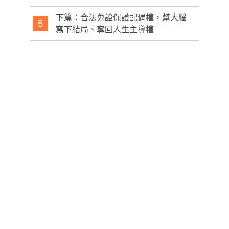
下篇：合法蒐證保護配偶權，幫大腦
5
寫下結局、奪回人生主導權