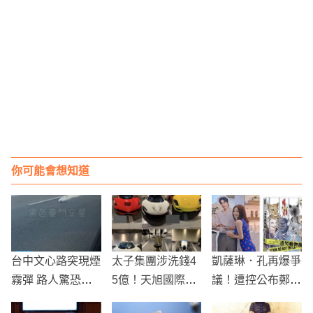
你可能會想知道
台中文心路突現煙
太子集團涉洗錢4
凱薩琳．孔再爆爭
霧彈 路人驚恐逃
5億！天旭國際負
議！遭控公布鄭蕎
竄
責人王昱棠、李守
蔓與其子個資 兩