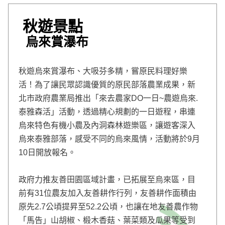
e
v
i
秋遊景點
o
u
烏來賞瀑布
s
秋遊烏來賞瀑布、大吸芬多精，嘗原民料理好樂
活！為了讓民眾認識優質的原民部落農業成果，新
北市政府農業局推出「來去農家DO一日~農遊烏來.
泰雅森活」活動，透過精心規劃的一日遊程，串連
烏來特色有機小農及內洞森林遊樂區，讓遊客深入
烏來泰雅部落，感受不同的烏來風情，活動將於9月
10日開放報名。
政府力推友善田園區域計畫，已拓展至烏來區，目
前有31位農友加入友善耕作行列，友善耕作面積由
原先2.7公頃提昇至52.2公頃，也讓在地友善農作物
「馬告」山胡椒、椴木香菇、葉菜類及瓜果等受到