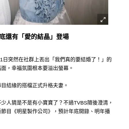
年底還有「愛的結晶」登場
11日突然在社群上丟出「我們真的要結婚了！」的
滿面，幸福氛圍根本要溢出螢幕。
節目結緣的搭檔正式升格夫妻。
少人猜是不是有小寶寶了？不過TVBS隨後澄清，
新節目《明星製作公司》，預計年底開錄、明年播