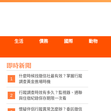
生活
債務
國際
動物
即時新聞
什麼時候找徵信社最有效？掌握行蹤
1
調查黃金進場時機
行蹤調查時效有多久？監視器、通聯
2
與住宿紀錄保存期限一次看
懷疑伴侶行蹤異常怎麼辦？委託徵信