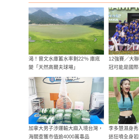
渴！曾文水庫蓄水率剩22％ 庫底
12強賽／大
變「天然高爾夫球場」
冠可能是國際
加拿大男子涉運輸大麻入境台灣，
李多慧濕身秀
海關查獲市值逾4000萬毒品
迷狂噴全身若