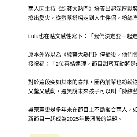
兩人因主持《綜藝大熱門》培養出超深厚默
擦出愛火，從螢幕搭檔走到人生伴侶，粉絲
Lulu也在貼文感性寫下：「我們決定要一起
原本外界以為《綜藝大熱門》停播後，他們會
接祝福：「2位喜結連理，節目甜蜜互動將是
對於這段突如其來的喜訊，圈內前輩也紛紛
又驚又感動，還笑說未來孩子可以叫「陳綜
吳宗憲更是多年來在節目上不斷撮合兩人，
新節目一起成為2025年最溫馨的話題。