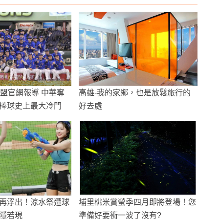
聯盟官網報導 中華奪
高雄-我的家鄉，也是放鬆旅行的
棒球史上最大冷門
好去處
再浮出！涼水祭遭球
埔里桃米賞螢季四月即將登場！您
隱若現
準備好要衝一波了沒有?