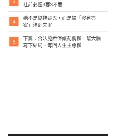
3
社前必懂3要3不要
她不是疑神疑鬼，而是被「沒有答
4
案」逼到失眠
下篇：合法蒐證保護配偶權，幫大腦
5
寫下結局、奪回人生主導權