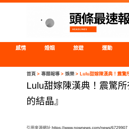
感情
婚姻
旅遊
運動
首頁
專題報導
娛樂
Lulu甜嫁陳漢典！震
Lulu甜嫁陳漢典！震驚
的結晶』
引用來源網址:
https://www.nownews.com/news/6729907