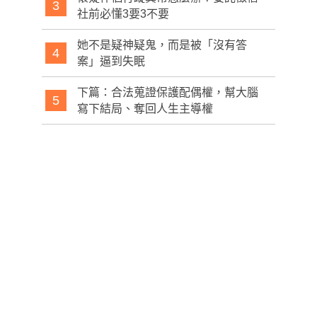
3
社前必懂3要3不要
她不是疑神疑鬼，而是被「沒有答
4
案」逼到失眠
下篇：合法蒐證保護配偶權，幫大腦
5
寫下結局、奪回人生主導權