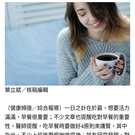
e
v
i
o
u
s
葉立斌／核稿編輯
〔健康頻道／綜合報導〕一日之計在於晨，想要活力
滿滿，早餐很重要；不少文章也提醒吃對早餐的重要
性。醫師提醒，吃早餐時要做好4原則來護腎，其中