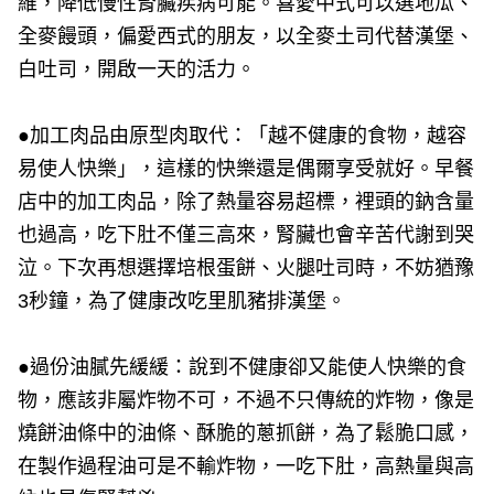
維，降低慢性腎臟疾病可能。喜愛中式可以選地瓜、
全麥饅頭，偏愛西式的朋友，以全麥土司代替漢堡、
白吐司，開啟一天的活力。
●加工肉品由原型肉取代：「越不健康的食物，越容
易使人快樂」，這樣的快樂還是偶爾享受就好。早餐
店中的加工肉品，除了熱量容易超標，裡頭的鈉含量
也過高，吃下肚不僅三高來，腎臟也會辛苦代謝到哭
泣。下次再想選擇培根蛋餅、火腿吐司時，不妨猶豫
3秒鐘，為了健康改吃里肌豬排漢堡。
●過份油膩先緩緩：說到不健康卻又能使人快樂的食
物，應該非屬炸物不可，不過不只傳統的炸物，像是
燒餅油條中的油條、酥脆的蔥抓餅，為了鬆脆口感，
在製作過程油可是不輸炸物，一吃下肚，高熱量與高