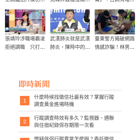
文 品牌急道歉：
鐵公路 南韓譴責
筆
已即刻開除
射擊示警
張靖玲涉職場霸凌
武漢肺炎就是武漢
臺東警方揭破網路
拒絕調職 只打卡
肺炎，陳時中的回
情感詐騙！林男因
不上工遭 TVBS
應被網友們讚爆
「假小美」破產之
解雇定讞
危機
即時新聞
什麼時候找徵信社最有效？掌握行蹤
1
調查黃金進場時機
行蹤調查時效有多久？監視器、通聯
2
與住宿紀錄保存期限一次看
懷疑伴侶行蹤異常怎麼辦？委託徵信