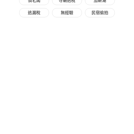
慣老闆
寺廟逃稅
加薪潮
逃漏稅
無經驗
民宿偷拍