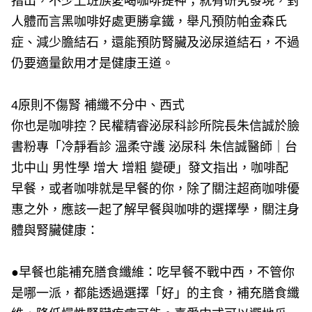
指出，不少上班族愛喝咖啡提神；就有研究發現，對
人體而言黑咖啡好處更勝拿鐵，舉凡預防帕金森氏
症、減少膽結石，還能預防腎臟及泌尿道結石，不過
仍要適量飲用才是健康王道。
4原則不傷腎 補纖不分中、西式
你也是咖啡控？民權精睿泌尿科診所院長朱信誠於臉
書粉專「冷靜看診 溫柔守護 泌尿科 朱信誠醫師｜台
北中山 男性學 增大 增粗 變硬」發文指出，咖啡配
早餐，或者咖啡就是早餐的你，除了關注超商咖啡優
惠之外，應該一起了解早餐與咖啡的選擇學，關注身
體與腎臟健康：
●早餐也能補充膳食纖維：吃早餐不戰中西，不管你
是哪一派，都能透過選擇「好」的主食，補充膳食纖