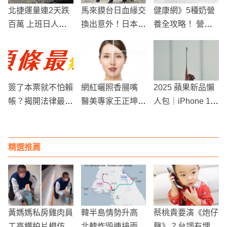
北捷運量連2天跌
馬來貘台日血緣交
健康網》5種奶營
百萬 上班日人氣
換出意外！日本
養全攻略！ 營養
仍冷清
「英雄」抵台死亡
師：乳糖不耐症適
頭部大面積擦傷、
合它
體溫41度 死因出
爐。
簽了本票就不怕賴
網紅曬照香腸嘴
2025 蘋果新品懶
帳？揭開法律最強
醫美專家王正坤：
人包｜iPhone 17
討債工具的虛實與
大家真的覺得美
系列、超薄 iPhon
實戰攻略
嗎？
e Air、AirPods Pr
o 3、三款 Apple
精選推薦
Watch 全攻略
黃媽媽私房雞肉員
韓半島情勢升高
蔡桃貴要演《炮仔
工高鐵拍片模仿張
北韓炸毀連接兩韓
聲》？台詞有埋伏