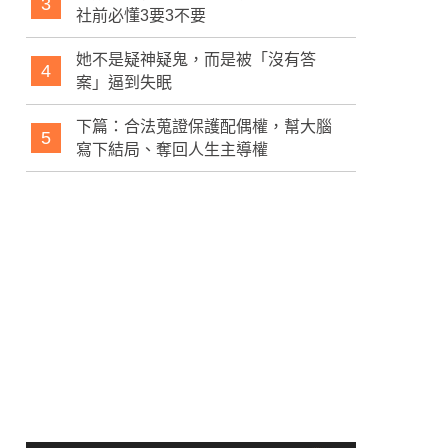
3
社前必懂3要3不要
她不是疑神疑鬼，而是被「沒有答
4
案」逼到失眠
下篇：合法蒐證保護配偶權，幫大腦
5
寫下結局、奪回人生主導權