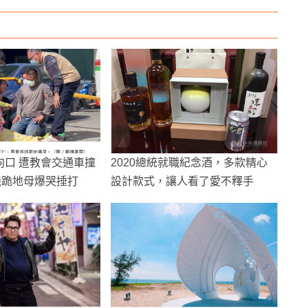
向口 遭教會交通車撞
2020總統就職紀念酒，多款精心
機跪地母爆哭捶打
設計款式，讓人看了愛不釋手