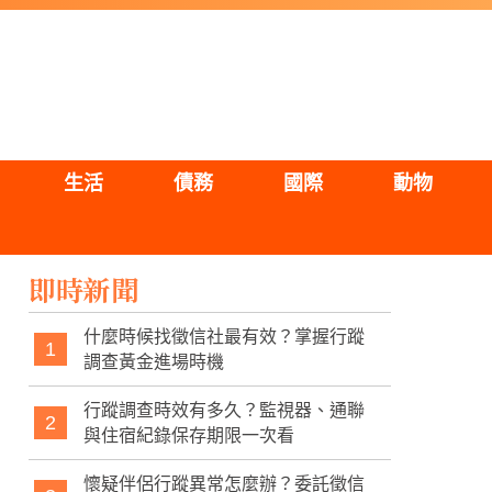
生活
債務
國際
動物
即時新聞
什麼時候找徵信社最有效？掌握行蹤
1
調查黃金進場時機
行蹤調查時效有多久？監視器、通聯
2
與住宿紀錄保存期限一次看
懷疑伴侶行蹤異常怎麼辦？委託徵信