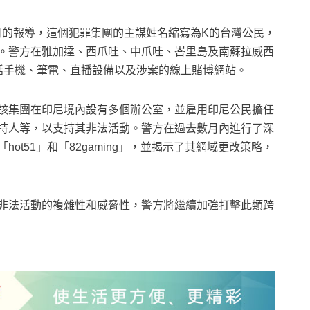
）8日的報導，這個犯罪集團的主謀姓名縮寫為K的台灣公民，
。警方在雅加達、西爪哇、中爪哇、峇里島及南蘇拉威西
括手機、筆電、直播設備以及涉案的線上賭博網站。
該集團在印尼境內設有多個辦公室，並雇用印尼公民擔任
持人等，以支持其非法活動。警方在過去數月內進行了深
t51」和「82gaming」，並揭示了其網域更改策略，
非法活動的複雜性和威脅性，警方將繼續加強打擊此類跨