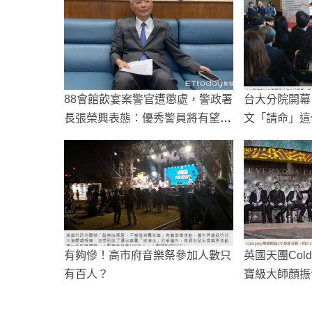
88會館飲宴案警官遭懲處，警政署
台大分院開幕
長張榮興表態：優秀警員將有望復
文「請命」這
出
有夠慘！高市府音樂祭參加人數只
英國天團Col
有百人？
寶級大師顏振
畫」紅到國際