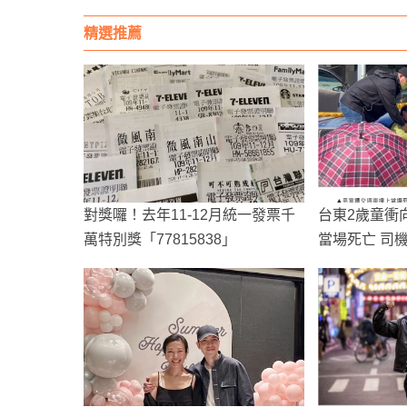
精選推薦
對獎囉！去年11-12月統一發票千
台東2歲童衝
萬特別獎「77815838」
當場死亡 司