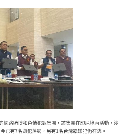
的網路賭博和色情犯罪集團，該集團在印尼境內活動，涉
至今已有7名嫌犯落網，另有1名台灣籍嫌犯仍在逃。