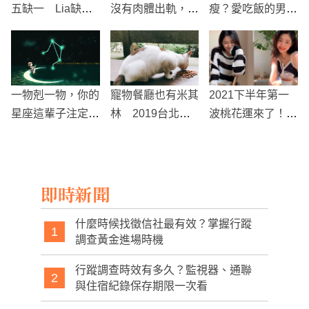
五缺一 Lia缺席
沒有肉體出軌，這
瘦？愛吃飯的男生
台北小巨蛋演唱會
樣的關係是否仍構
體脂難超標、女生
成背叛？
腰圍小...醫師揭背
後真相，怎麼搭較
有飽足感？
一物剋一物，你的
寵物餐廳也有米其
2021下半年第一
星座這輩子注定被
林 2019台北
波桃花運來了！
哪些星座剋死呢？
「毛」其林指南
「舊情復燃、聚會
出現優質對象」最
有望脫單星座排行
即時新聞
公開
什麼時候找徵信社最有效？掌握行蹤
1
調查黃金進場時機
行蹤調查時效有多久？監視器、通聯
2
與住宿紀錄保存期限一次看