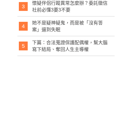
懷疑伴侶行蹤異常怎麼辦？委託徵信
3
社前必懂3要3不要
她不是疑神疑鬼，而是被「沒有答
4
案」逼到失眠
下篇：合法蒐證保護配偶權，幫大腦
5
寫下結局、奪回人生主導權