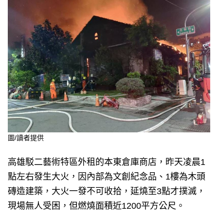
e
v
i
o
u
s
圖/讀者提供
高雄駁二藝術特區外租的本東倉庫商店，昨天凌晨1
點左右發生大火，因內部為文創紀念品、1樓為木頭
磚造建築，大火一發不可收拾，延燒至3點才撲滅，
現場無人受困，但燃燒面積近1200平方公尺。