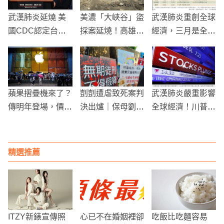
武漢肺炎延燒 美
美濃「大峽谷」盜
武漢肺炎重創全球
國CDC認定台日
採案延燒！高雄議
經濟，三月是全球
韓明顯出現社區傳
員前特助石麗君夫
瘋狂降息月
播情形
婦交保 承租人遭
收押
蘋果摺疊機來了？
剴剴遭虐致死案判
武漢肺炎嚴重影響
傳明年登場，價格
決出爐｜保母劉彩
全球經濟！川普減
恐破2000美元！
萱判無期徒刑
稅政策，依然讓美
股三大指數重挫崩
盤
精選推薦
ITZY新錶宣傳照
心已不在婚姻裡卻
吃飯比吃麵容易