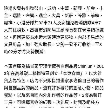
這場火警共出動鼓山、成功、中華、新興、前金、十
全、瑞隆、左營、鼎金、大昌、新莊、苓雅、前鎮、
鳳祥、小港分隊共32車71人及高雄港務消防隊4車7
人前往搶救，高雄市消防局正副隊長都在現場指揮滅
火，但因建築為木造木頭磚造建築物，內部多易燃的
文具用品，加上強火助長，火勢一發不可收拾，至3
時02分才將火勢撲滅。
本東倉庫為插畫家李瑾倫擁有自創品牌Chinlun，201
3年在高雄駁二藝術特區創立「本東倉庫」，以大雜
貨店為特色，店內不只販售插畫家李瑾倫自己的著作
與自創品牌的商品，還有許多獨特的創意小物、飲品
餐點，以及來自國內外創作者的作品等，2樓為裝訂
工房，可選擇喜歡的紙張、功能頁、封面及組裝方