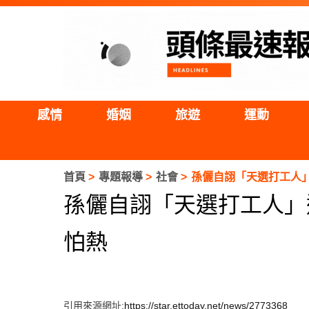
感情
婚姻
旅遊
運動
首頁
專題報導
社會
孫儷自詡「天選打工人
孫儷自詡「天選打工人」
怕熱
引用來源網址:
https://star.ettoday.net/news/2773368