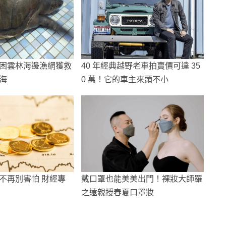
困雲林海邊漁網獲救
40 年經典越野老車拍賣價可達 35
海
0 萬！它的車主來頭不小
不再別害怕 財經專
戴口罩也能美美出門！裸妝大師羅
之遠親授春夏口罩妝