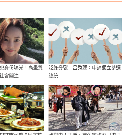
犯身份曝光！高畫質
泛綠分裂 呂秀蓮：申請獨立參選
社會關注
總統