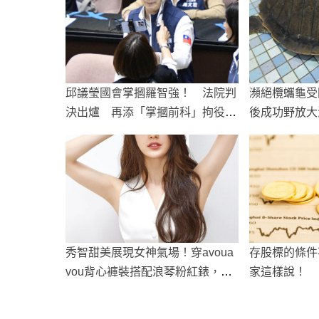
邱議瑩國會掌摑羅智強！ 法院判
瀕絕欖蠵龜受
決出爐 再添「掌摑前科」拘役10
後成功野放大
日得易科罰金
秀智甜美展現女神氣場！穿avoua
存股標的條件
vou背心褲裝搭配浪琴粉紅錶，嘟
家這樣說！
嘴比愛心俏皮連拍