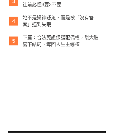
3
社前必懂3要3不要
她不是疑神疑鬼，而是被「沒有答
4
案」逼到失眠
下篇：合法蒐證保護配偶權，幫大腦
5
寫下結局、奪回人生主導權