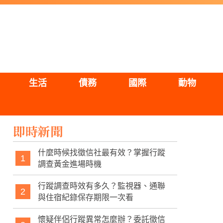
生活
債務
國際
動物
即時新聞
什麼時候找徵信社最有效？掌握行蹤
1
調查黃金進場時機
行蹤調查時效有多久？監視器、通聯
2
與住宿紀錄保存期限一次看
懷疑伴侶行蹤異常怎麼辦？委託徵信