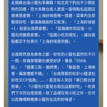
此開啟台南小籠包爭霸戰！貼文底下釣出不少網友
熱烈回應，而大多數台南人更是一面倒點名這間店
媲美鼎泰豐，「上海好味道唯一首選，菜單內全部
都很好吃，裝潢高級廁所又乾淨」、「上海好味道
+1，就是台南鼎泰豐」、「從路邊吃到店面，小
籠包完勝鼎泰豐」、「從國小吃到現在」，讓台南
點都忍不住表示「上海好味道完勝」。
台南既然身為美食之都，好吃的小籠包當然也不只
一間，有幾家餐廳也廣受好評，像是「258水
餃」、「健康三街，傻師傅」、「聯盈發、上海味
香、萬客樓都不錯」、「台南華都的松針小籠湯包
好吃又CP值高」......，甚至有人笑回「巷口那台發
財車」、「小籠包只要是台南出品都好吃」。吃貨
們下次到台南旅遊，除了品嚐在地小吃之外，也可
以趁機嚐鮮媲美小籠包名店的好味道。