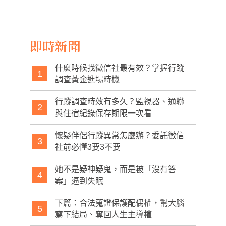
「極厚土司」夾進
吃！
膿：「尿有螞蟻來
爆漿餡料，單手快
吃！」
hold不住！
即時新聞
什麼時候找徵信社最有效？掌握行蹤
1
調查黃金進場時機
行蹤調查時效有多久？監視器、通聯
2
與住宿紀錄保存期限一次看
懷疑伴侶行蹤異常怎麼辦？委託徵信
3
社前必懂3要3不要
她不是疑神疑鬼，而是被「沒有答
4
案」逼到失眠
下篇：合法蒐證保護配偶權，幫大腦
5
寫下結局、奪回人生主導權