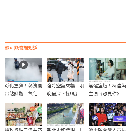
你可能會想知道
彰化震驚！彰濱風
強冷空氣來襲！明
無懼盜版！柯佳嬿
電站鋼瓶二氧化碳
晚最冷下探9度，
主演《想見你》最
外洩，居民驚慌疏
周四後逐日回暖
終回收視飆破4.6
散
搶攻婆媽三倍券商
新北永和發現一具
波士頓台灣人市長