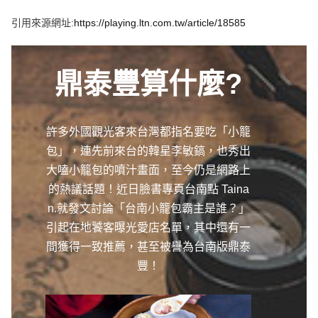
e
v
引用來源網址:
https://playing.ltn.com.tw/article/18585
i
o
u
s
鼎泰豐算什麼?
許多外國觀光客來台灣都指名要吃「小籠
包」，連先前來台的韓星李敏鎬，也秀出
大嗑小籠包的噴汁畫面，至今仍是網路上
的熱議話題！近日臉書專頁台南點 Taina
n.就發文討論「台南小籠包霸主是誰？」
引起在地饕客曝光愛店名單，其中還有一
間獲得一致推薦，甚至被譽為台南版鼎泰
豐！