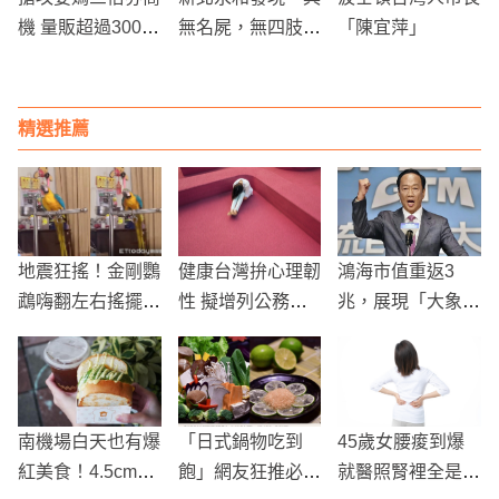
機 量販超過300款
無名屍，無四肢無
「陳宜萍」
商品買一送一
頭！
精選推薦
地震狂搖！金剛鸚
健康台灣拚心理韌
鴻海市值重返3
鵡嗨翻左右搖擺，
性 擬增列公務人
兆，展現「大象跳
飼主傻眼：我比牠
員身心調適假
舞」之姿！ 郭台
還害怕！
銘持股價值逾3,78
8億元
南機場白天也有爆
「日式鍋物吃到
45歲女腰痠到爆
紅美食！4.5cm
飽」網友狂推必
就醫照腎裡全是