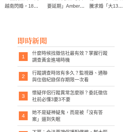
越南閃婚，18歲
要延期」Amber暴
騰求婚「大13歲
新娘引發熱議：愛
打台南Josh
經紀人」
情還是買賣？
即時新聞
什麼時候找徵信社最有效？掌握行蹤
1
調查黃金進場時機
行蹤調查時效有多久？監視器、通聯
2
與住宿紀錄保存期限一次看
懷疑伴侶行蹤異常怎麼辦？委託徵信
3
社前必懂3要3不要
她不是疑神疑鬼，而是被「沒有答
4
案」逼到失眠