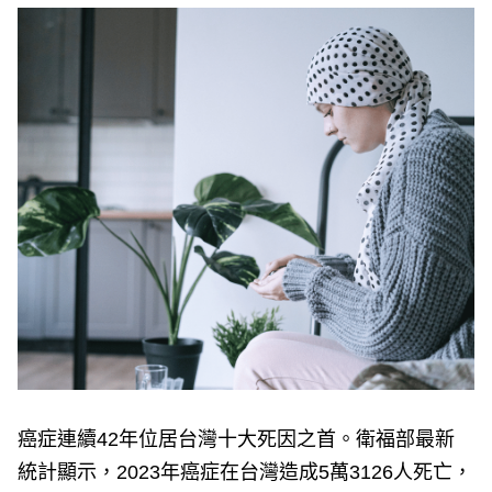
e
v
i
o
u
s
癌症連續42年位居台灣十大死因之首。衛福部最新
統計顯示，2023年癌症在台灣造成5萬3126人死亡，