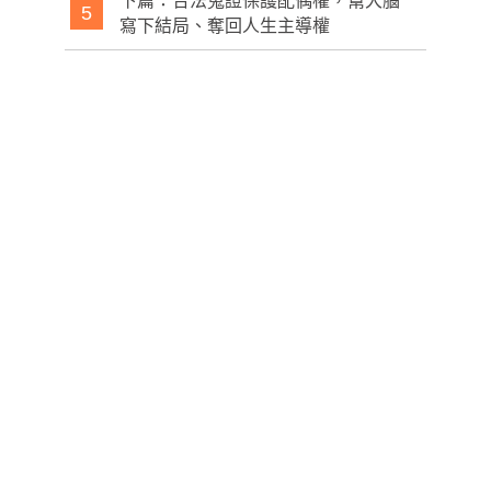
下篇：合法蒐證保護配偶權，幫大腦
5
寫下結局、奪回人生主導權