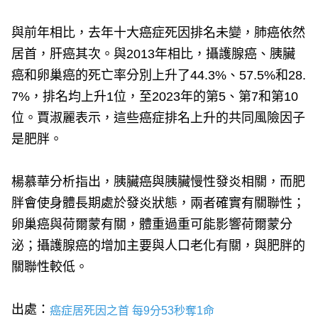
與前年相比，去年十大癌症死因排名未變，肺癌依然
居首，肝癌其次。與2013年相比，攝護腺癌、胰臟
癌和卵巢癌的死亡率分別上升了44.3%、57.5%和28.
7%，排名均上升1位，至2023年的第5、第7和第10
位。賈淑麗表示，這些癌症排名上升的共同風險因子
是肥胖。
楊慕華分析指出，胰臟癌與胰臟慢性發炎相關，而肥
胖會使身體長期處於發炎狀態，兩者確實有關聯性；
卵巢癌與荷爾蒙有關，體重過重可能影響荷爾蒙分
泌；攝護腺癌的增加主要與人口老化有關，與肥胖的
關聯性較低。
出處：
癌症居死因之首 每9分53秒奪1命