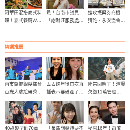
阿華田混搭泰式料
驚！台南市議員
搶攻振興券商機
理！泰式餐廳Wo
「謝財旺服務處」
彌陀、永安漁會推
o超狂吃法巧克力
凌晨遭人惡意連開
超值冷凍真空包裝
牡蠣、泰奶熔岩
30槍，鐵門全是
漁產
冰！
彈孔
精選推薦
南市醫擺銀髮擂台
丟丟妹年後首次直
隋棠回應了！遭爆
百歲人瑞尬舞秀活
播表示要破產了！
欠繳11萬管理費
力
「1月慘賠1500
惹議！豪宅名人糾
萬」！遭員工捅刀
紛連環爆
40歲髮型師70萬
「長輩問婚禮要不
秘戀16年！蕭敬