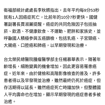
衛福部統計處處長李秋嬿指出，去年平均每9分53秒
就有1人因癌症死亡，比前年的10分7秒更快。國健
署副署長賈淑麗提醒，癌症的共同危險因子包括抽
菸、飲酒、不健康飲食、不運動、肥胖和家族史，並
呼籲國人積極參與五癌篩檢，包括乳癌、子宮頸癌、
大腸癌、口腔癌和肺癌，以早期發現和治療。
台北榮民總醫院腫瘤醫學部主任楊慕華表示，隨著年
齡增長，細胞變異的機會增加，因此更容易罹患癌
症。近年來，由於健檢和高階影像檢查的普及，許多
患者得以及早發現並治療，雖然最終仍死於癌症，但
存活期得以延長。雖然癌症死亡時鐘加快，但整體國
人平均壽命也在增加，顯示早期發現的癌症患者多被
治癒。