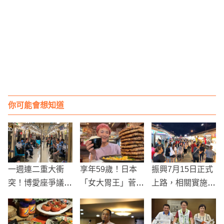
你可能會想知道
一週連二重大衝
享年59歲！日本
振興7月15日正式
突！博愛座爭議持
「女大胃王」菅原
上路，相關實施方
續擴大，衛福部、
初代大腸癌病逝
式也出爐了
北捷紛紛表態