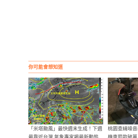
你可能會想知道
「米塔颱風」最快週末生成！下週
桃園查緝噪音
最靠近台灣 氣象專家揭最新動態
機車罰款破萬