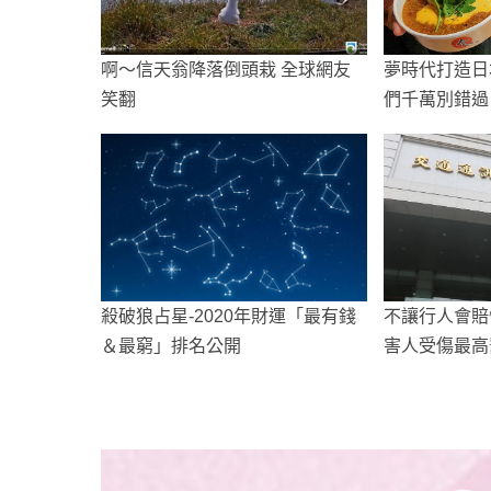
啊～信天翁降落倒頭栽 全球網友
夢時代打造日
笑翻
們千萬別錯過
殺破狼占星-2020年財運「最有錢
不讓行人會賠
＆最窮」排名公開
害人受傷最高
司