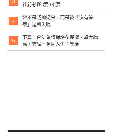
3
社前必懂3要3不要
她不是疑神疑鬼，而是被「沒有答
4
案」逼到失眠
下篇：合法蒐證保護配偶權，幫大腦
5
寫下結局、奪回人生主導權