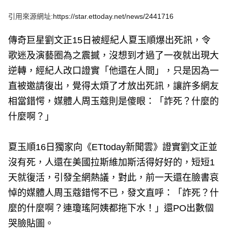
e
v
引用來源網址:
https://star.ettoday.net/news/2441716
i
o
u
傳奇巨星劉文正15日被經紀人夏玉順爆出死訊，令
s
歌迷及演藝圈為之震撼，沒想到才過了一夜就出現大
逆轉，經紀人改口證實「他還在人間」，只是因為一
直被邀請復出，覺得太煩了才放出死訊，讓許多網友
相當錯愕，媒體人周玉蔻則是傻眼：「詐死？什麼的
什麼啊？」
夏玉順16日獨家向《ETtoday新聞雲》證實劉文正並
沒有死，人還在美國拉斯維加斯活得好好的，短短1
天就復活，引發全網熱議，對此，前一天還在臉書哀
悼的媒體人周玉蔻錯愕不已，發文直呼：「詐死？什
麼的什麼啊？連瓊瑤阿姨都拖下水！」還PO出數個
哭臉貼圖。