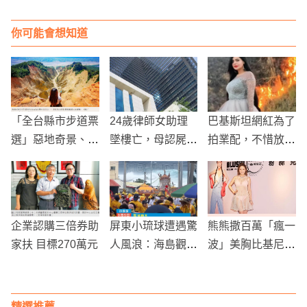
你可能會想知道
「全台縣市步道票
24歲律師女助理
巴基斯坦網紅為了
選」惡地奇景、台
墜樓亡，母認屍崩
拍業配，不惜放火
灣富士山奪高票！
潰！
焚燒國家公園林
地！
企業認購三倍券助
屏東小琉球遭遇驚
熊熊撒百萬「瘋一
家扶 目標270萬元
人風浪：海島觀光
波」美胸比基尼
活動受阻，居民與
趴 揪女神門票瞬
遊客應對措施
間秒殺！
精選推薦