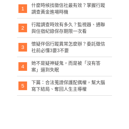
什麼時候找徵信社最有效？掌握行蹤
1
調查黃金進場時機
行蹤調查時效有多久？監視器、通聯
2
與住宿紀錄保存期限一次看
懷疑伴侶行蹤異常怎麼辦？委託徵信
3
社前必懂3要3不要
她不是疑神疑鬼，而是被「沒有答
4
案」逼到失眠
下篇：合法蒐證保護配偶權，幫大腦
5
寫下結局、奪回人生主導權