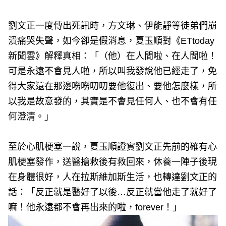
劉文正一度傳出死訊時，方文琳、伊能靜等徒弟們崩
潰痛哭失聲，如今卻是假消息，夏玉順對《ETtoday
新聞雲》解釋真相：「（他）在人間啦、在人間啦！
可是永遠不會見人啦，所以叫我發說他已經走了，免
得大家還在那邊嘮嘮叨叨要他復出、要他怎麼樣，所
以我是故意發的，其實是不會見任何人、也不會有任
何澄清。」
至於心肌梗塞一說，夏玉順證實劉文正先前的確有心
肌梗塞發作，送醫搶救後有救回來，休養一陣子後現
在身體很好，人在拉斯維加斯生活，也轉達劉文正的
話：「反正就是醫好了以後…反正就當他走了就好了
嘛！他永遠都不會再出來的啦，forever！」