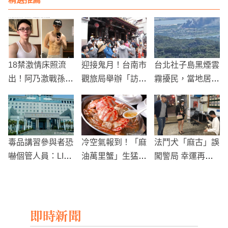
18禁激情床照流
迎接鬼月！台南市
台北社子島黑煙雲
出！阿乃激戰孫安
觀旅局舉辦「訪鬼
霧擾民，當地居民
佐：想睡你身上
之旅」，探訪全台
被建議佩戴口罩以
灣最強女鬼
防健康風險
毒品講習參與者恐
冷空氣報到！「麻
法鬥犬「麻古」誤
嚇個管人員：LIN
油萬里蟹」生猛海
闖警局 幸運再遇
E傳槍枝照片，言
鮮加上滿滿麻油
女主
語威脅後被判拘役
香，冬季進補的好
50日
夥伴
即時新聞