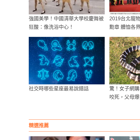
強國美學！中國清華大學校慶舞被
2019台北
狂酸：像洗浴中心！
勳章 體恤各
社交時哪些星座最易說錯話
驚！女子網購
咬死，父母爆
精選推薦