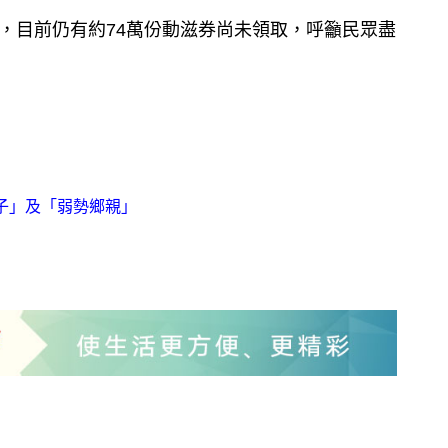
日，目前仍有約74萬份動滋券尚未領取，呼籲民眾盡
學子」及「弱勢鄉親」