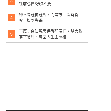
3
社前必懂3要3不要
她不是疑神疑鬼，而是被「沒有答
4
案」逼到失眠
下篇：合法蒐證保護配偶權，幫大腦
5
寫下結局、奪回人生主導權