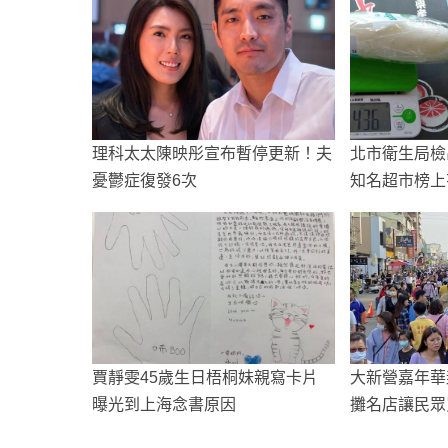
理科太太陳映彤宣布暫停更新！夫
北市衛生局檢
憂鬱症復發6次
知名超市榜上
賈靜雯45歲生日梧桐妹親寫卡片
大新營嘉年華封
曝光到上海念書原因
攤名店讓民眾