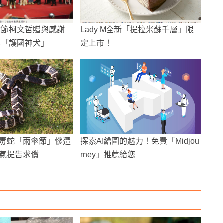
寵物節柯文哲贈與感謝
Lady M全新「提拉米蘇千層」限
界「護國神犬」
定上市！
毒蛇「雨傘節」慘遭
探索AI繪圖的魅力！免費「Midjou
氣提告求償
rney」推薦給您