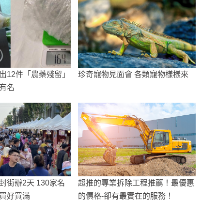
出12件「農藥殘留」
珍奇寵物見面會 各類寵物樣樣來
有名
街辦2天 130家名
超推的專業拆除工程推薦！最優惠
買好買滿
的價格-卻有最實在的服務！