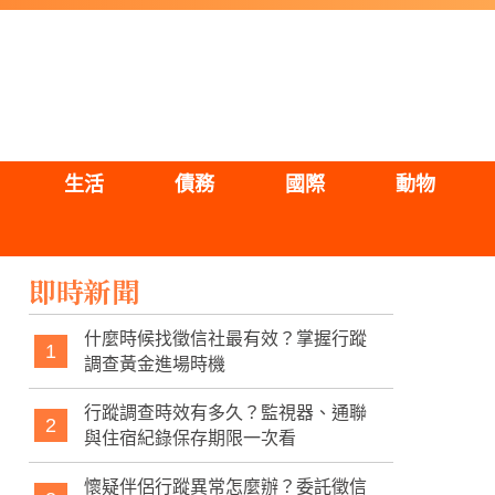
生活
債務
國際
動物
即時新聞
什麼時候找徵信社最有效？掌握行蹤
1
調查黃金進場時機
行蹤調查時效有多久？監視器、通聯
2
與住宿紀錄保存期限一次看
懷疑伴侶行蹤異常怎麼辦？委託徵信