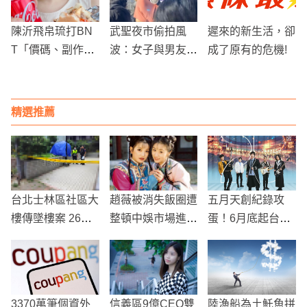
陳沂飛帛琉打BN
武聖夜市偷拍風
遲來的新生活，卻
T「價碼、副作
波：女子與男友揭
成了原有的危機!
用」一次全說了
穿偷拍者 引發現
場圍觀
精選推薦
台北士林區社區大
趙薇被消失飯圈遭
五月天創紀錄攻
樓傳墜樓案 26歲
整頓中娛市場進入
蛋！6月底起台北
女子疑因不明原因
整肅凜冬
大巨蛋連唱8場 55
死亡
25主題雙版本輪
番上演
3370萬筆個資外
信義區9億CEO雙
陸漁船為土魠魚拼