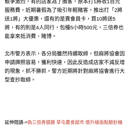
競爭激烈，有的店家為了攬客，原本打1將收1百元
服務費，近期暑假為了吸引年輕賭客，推出打「2將
送1將」大優惠，還有的是賣會員卡，買10將送5
將，有的則是4人同行，包檯5小時500元，三倍券也
能拿來抵消費、賭博。
北市警方表示，各分局雖然持續取締，但麻將協會因
申請牌照容易，獲利快速，因此反造成店家不減反增
的現象，抓不勝抓。警方近期將針對麻將協會進行大
型查抄取締。
延伸閱讀->
偽三倍券猖獗 草屯農會超市 借升級版點驗鈔機