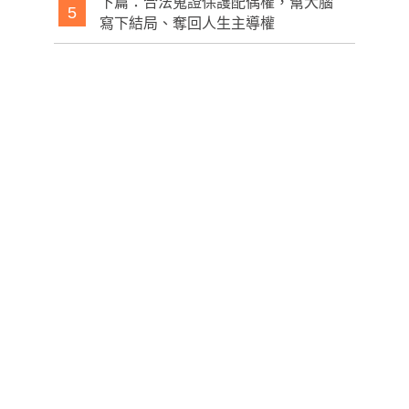
下篇：合法蒐證保護配偶權，幫大腦
5
寫下結局、奪回人生主導權