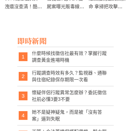
洩還沒查清！酷澎
屍案曝光販毒線！
命 拿掃把攻擊海
竟被爆持續在中國
22歲富二代蘇玟
巡署
大量招募工程師
云、鍾濠陽與男友
韓國輿論炸鍋
謝承諳遭拘提交保
即時新聞
什麼時候找徵信社最有效？掌握行蹤
1
調查黃金進場時機
行蹤調查時效有多久？監視器、通聯
2
與住宿紀錄保存期限一次看
懷疑伴侶行蹤異常怎麼辦？委託徵信
3
社前必懂3要3不要
她不是疑神疑鬼，而是被「沒有答
4
案」逼到失眠