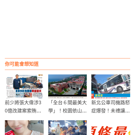
你可能會想知道
前少將張大偉涉3
「全台６間最美大
新北公車司機路怒
0億改建案索賄，
學」！校園依山傍
症爆發！未禮讓遭
司法翻案震撼曝
海還是電影拍攝場
民眾拍下投訴，引
光！
景！
發關注