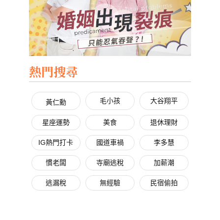
熱門搜尋
毛小孩
大谷翔平
黃仁勳
星座運勢
美食
退休理財
IG熱門打卡
國道車禍
李多慧
慣老闆
寺廟逃稅
加薪潮
逃漏稅
無經驗
民宿偷拍