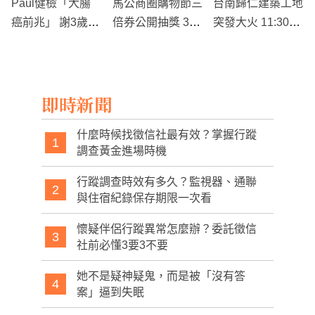
Paul健檢「大腸
馬公商圈購物節三
台南歸仁建築工地
癌前兆」 謝3歲女
倍券公開抽獎 3名
突發大火 11:30火
兒拗內視鏡照當禮
幸運得主免費重遊
勢猛烈，數十人緊
物
澎湖
急疏散
即時新聞
什麼時候找徵信社最有效？掌握行蹤
1
調查黃金進場時機
行蹤調查時效有多久？監視器、通聯
2
與住宿紀錄保存期限一次看
懷疑伴侶行蹤異常怎麼辦？委託徵信
3
社前必懂3要3不要
她不是疑神疑鬼，而是被「沒有答
4
案」逼到失眠