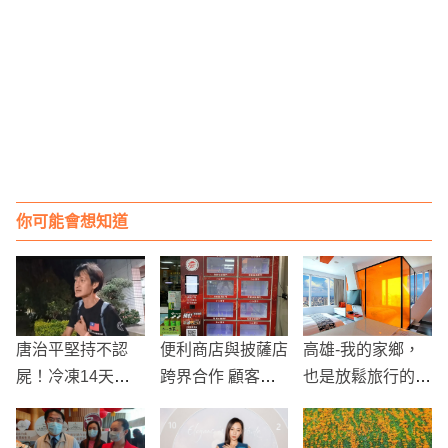
你可能會想知道
唐治平堅持不認
便利商店與披薩店
高雄-我的家鄉，
屍！冷凍14天恐
跨界合作 顧客可
也是放鬆旅行的好
變成「有名無主
於便利商店內享受
去處
屍」
新鮮披薩