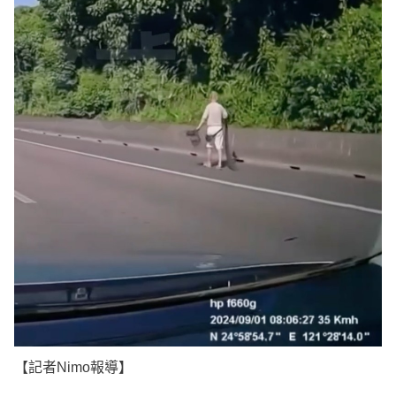
e
v
i
o
u
s
【記者Nimo報導】