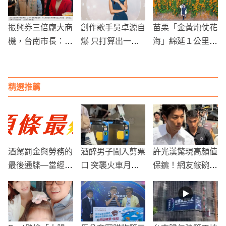
振興券三倍龐大商
創作歌手吳卓源自
苗栗「金黃炮仗花
機，台南市長：會
爆 只打算出一張
海」綿延１公里熱
主動稽查不肖業者
專輯
鬧綻放 民眾瘋狂
提高價格情況
搶拍！
精選推薦
酒駕罰金與勞務的
酒醉男子闖入剪票
許光漢驚現高顏值
最後通牒—當經濟
口 突襲火車月台
保鑣！網友敲碗
困境撞上法律高牆
被乘務人員果斷阻
「可以拍個BL
時該如何自救？
止
劇」