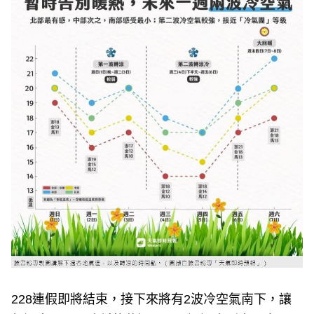
e
v
i
o
u
s
228連假即將結束，接下來將有2波冷空氣南下，讓