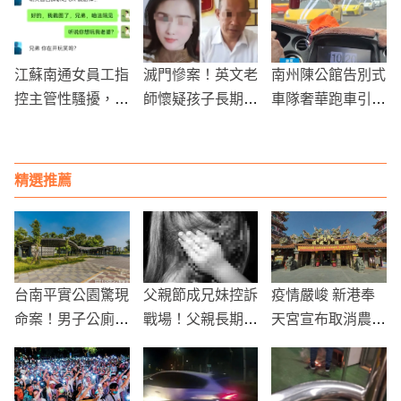
人直奔張清芳豪
蹤！
宅！
江蘇南通女員工指
滅門慘案！英文老
南州陳公館告別式
控主管性騷擾，公
師懷疑孩子長期被
車隊奢華跑車引關
開對話紀錄爆料威
霸凌，上門砍殺霸
注
脅與開除
凌者全家
精選推薦
台南平實公園驚現
父親節成兄妹控訴
疫情嚴峻 新港奉
命案！男子公廁內
戰場！父親長期暴
天宮宣布取消農曆
陳屍 初步排除他
力及逃避責任 法
過年活動
殺
院批准免除扶養義
務