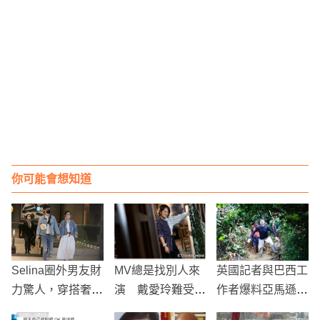
你可能會想知道
Selina圈外男友財
MV總是找別人來
英國記者與巴西工
力驚人，穿搭奢
演 戴愛玲難受
作者爆料亞馬遜盜
華，全身貴氣，兩
「我有很醜嗎」
獵、販毒後竟失