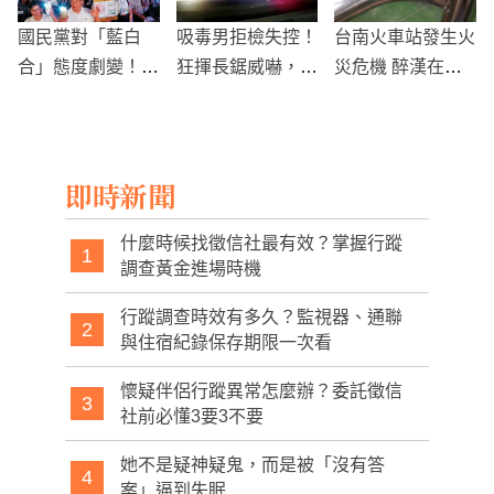
國民黨對「藍白
吸毒男拒檢失控！
台南火車站發生火
合」態度劇變！2
狂揮長鋸威嚇，高
災危機 醉漢在列
026選舉策略曝光
雄警開3槍圍捕壓
車上燒紙引發騷動
制
即時新聞
什麼時候找徵信社最有效？掌握行蹤
1
調查黃金進場時機
行蹤調查時效有多久？監視器、通聯
2
與住宿紀錄保存期限一次看
懷疑伴侶行蹤異常怎麼辦？委託徵信
3
社前必懂3要3不要
她不是疑神疑鬼，而是被「沒有答
4
案」逼到失眠