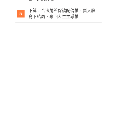
下篇：合法蒐證保護配偶權，幫大腦
5
寫下結局、奪回人生主導權