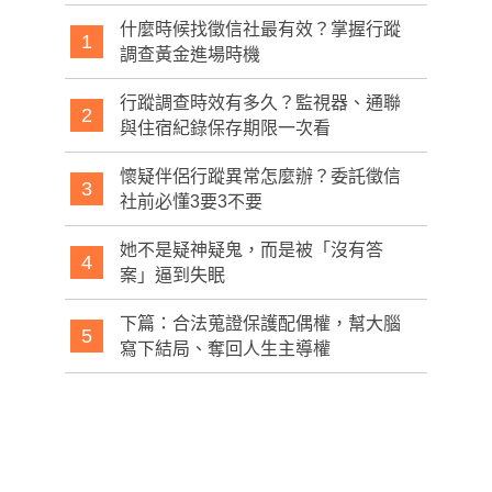
什麼時候找徵信社最有效？掌握行蹤
1
調查黃金進場時機
行蹤調查時效有多久？監視器、通聯
2
與住宿紀錄保存期限一次看
懷疑伴侶行蹤異常怎麼辦？委託徵信
3
社前必懂3要3不要
她不是疑神疑鬼，而是被「沒有答
4
案」逼到失眠
下篇：合法蒐證保護配偶權，幫大腦
5
寫下結局、奪回人生主導權