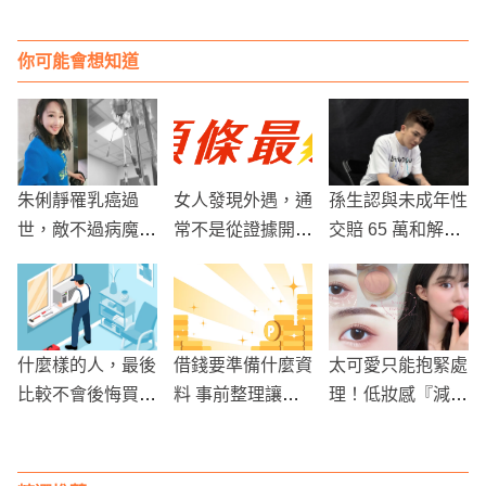
你可能會想知道
朱俐靜罹乳癌過
女人發現外遇，通
孫生認與未成年性
世，敵不過病魔，
常不是從證據開
交賠 65 萬和解
享年40歲！
始，而是從感覺開
怒控拳願設局、記
始嗎?
者會失控離場
什麼樣的人，最後
借錢要準備什麼資
太可愛只能抱緊處
比較不會後悔買二
料 事前整理讓流
理！低妝感『減齡
手冷氣？
程更順利
奶醉』妝容教學，
超溫柔又不顯眼腫
～