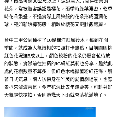
種，樹高可達30公尺以上，遠遠看大片開得密集的
花朵，常被遊客誤認是櫻花，雨季時綠葉濃密，乾季
時花朵繁盛，不過實際上風鈴般的花朵形成圓潤花
球，宛如新娘捧花般，相較於櫻花又更壯觀豔麗。
台中三甲公園種植了10幾棵洋紅風鈴木，每到花開
季節，就成為人氣爆棚的拍照打卡熱點，目前園區桃
紅色花況達5成以上，顏色較粉的花朵仍屬含苞待放
的狀態，實際前往拍攝的IG網紅莫莉也分享，雖然此
處的花樹數量不算多，但紅色木橋襯著粉紅花海，飄
著日式氣息，讓人彷彿身在唯美的愛情劇場景，也應
景捎來濃濃喜氣。今年花況比去年還要美，可趁著好
天氣趕快搶拍，否則過幾天下雨就會落花滿地了。