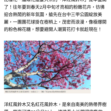
e
v
了！往年要到春天2月中旬才亮相的粉嫩花卉，彷彿
i
o
迎合熱鬧的新年氛圍，搶先在台中三甲公園綻放美
u
s
麗，一團團花球掛在樹梢上，茂密而浪漫，像極爆開
的粉色棉花糖，想要避開人潮賞花打卡就趁現在！
洋紅風鈴木又名紅花風鈴木，是來自南美的熱帶界樹