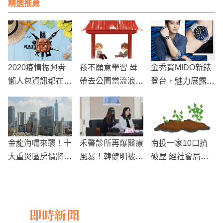
精選推薦
2020疫情振興劵
孩不願意學習 母
金秀賢MIDO新錶
懶人包資訊都在
帶去公園當流浪漢
登台，魅力展露
這！七月就要發放
哭喊再也不敢了
《EYES ON YO
了，找不到比這詳
U》亞洲巡迴見面
細的資訊了
會台北場
金龍海嘯來襲！十
禾馨診所再爆醫療
南投一家10口擠
大重災區房價將面
風暴！韓健明被控
破屋 經社會局一
臨挑戰
隱匿病況、延誤治
查真相大逆轉
療 患者子宮腸穿
孔險喪命
即時新聞