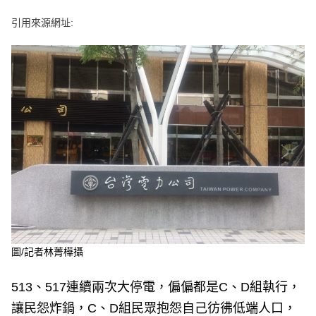
e
v
引用來源網址:
i
o
u
s
圖/記者林菁樺攝
513、517連續兩次大停電，偏偏都是C、D組執行，
讓民怨炸鍋，C、D組民眾抱怨自己彷彿低端人口，