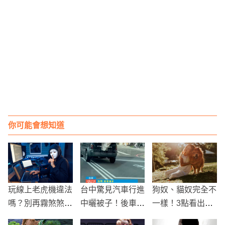
你可能會想知道
玩線上老虎機違法
台中驚見汽車行進
狗奴、貓奴完全不
嗎？別再霧煞煞！
中曬被子！後車廂
一樣！3點看出差
這些法律風險你一
忘關致被子隨風飄
異化「狗有主人、