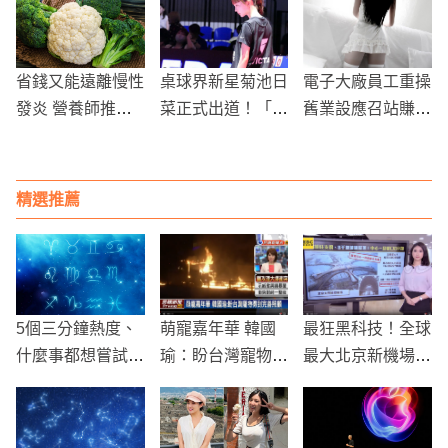
定要知道
搖
貓有員工」
省錢又能遠離慢性
桌球界新星菊池日
電子大廠員工重操
發炎 營養師推薦6
菜正式出道！「仙
舊業設應召站賺黑
種他們最喜歡的冷
女」側臉照驚艷網
錢 上訴被法官無
凍蔬菜
絡
情打臉
精選推薦
5個三分鐘熱度、
萌寵嘉年華 韓國
最狂黑科技！全球
什麼事都想嘗試的
瑜：盼台灣寵物得
最大北京新機場
星座！
到完善照顧
如復仇者聯盟基地