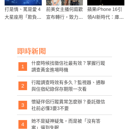
打是情、罵是愛 4
前美女主播何庭歡
蘋果iPhone 16引
大星座用「欺負
宣布轉行，致力於
領AI新時代：庫克
你」來告白！
客製旅遊與引領世
宣布全新Apple Int
界看見台灣
elligence，挑戰
產業霸主地位
即時新聞
什麼時候找徵信社最有效？掌握行蹤
1
調查黃金進場時機
行蹤調查時效有多久？監視器、通聯
2
與住宿紀錄保存期限一次看
懷疑伴侶行蹤異常怎麼辦？委託徵信
3
社前必懂3要3不要
她不是疑神疑鬼，而是被「沒有答
4
案」逼到失眠