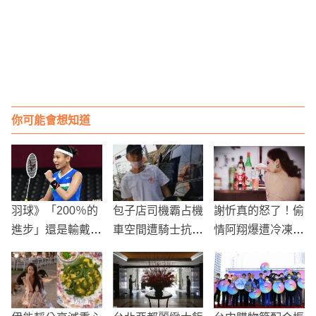
你可能會想知道
羽球》「200％的
包子店司機霸占機
謝忻真的怒了！偷
進步」還是輸戴資
車空間遭騎士抗議
情阿翔爆遭冷凍
穎 辛度教練點出
店長發聲致歉並承
親揭內幕
落敗主因
諾改進