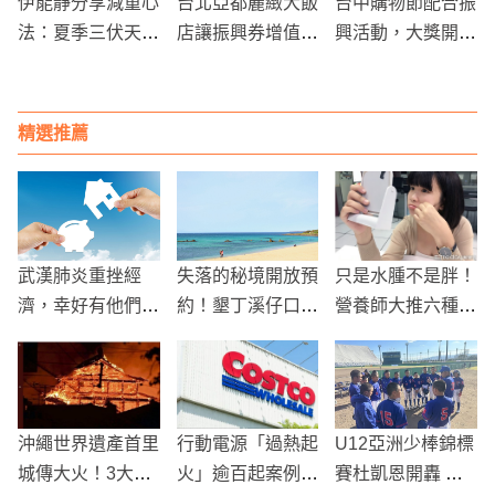
伊能靜分享減重心
台北亞都麗緻大飯
台中購物節配合振
法：夏季三伏天最
店讓振興券增值1
興活動，大獎開
佳瘦身良機
50%，要搶振興券
箱！內容物超誇張
三倍的龐大商機
精選推薦
武漢肺炎重挫經
失落的秘境開放預
只是水腫不是胖！
濟，幸好有他們的
約！墾丁溪仔口、
營養師大推六種蔬
存在，成為金流提
鼻頭草原感受原始
果，讓你跟水腫說
供的救星
之美
再見
沖繩世界遺產首里
行動電源「過熱起
U12亞洲少棒錦標
城傳大火！3大殿
火」逾百起案例！
賽杜凱恩開轟 台