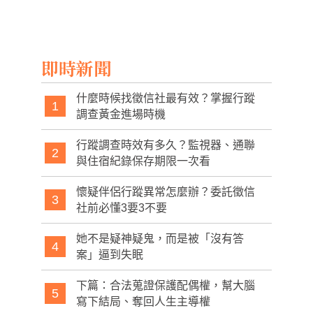
遭烈火猛噬
好市多緊急招回5
灣複賽首戰16比0
6萬商品
勝中國
即時新聞
什麼時候找徵信社最有效？掌握行蹤
1
調查黃金進場時機
行蹤調查時效有多久？監視器、通聯
2
與住宿紀錄保存期限一次看
懷疑伴侶行蹤異常怎麼辦？委託徵信
3
社前必懂3要3不要
她不是疑神疑鬼，而是被「沒有答
4
案」逼到失眠
下篇：合法蒐證保護配偶權，幫大腦
5
寫下結局、奪回人生主導權